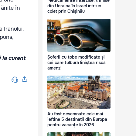
Medicamente interzise, trimise
din Ucraina în Israel într-un
rănite în
colet prin Chișinău
 Iranului.
spuns,
Șoferii cu tobe modificate și
i la curent
cei care tulbură liniștea riscă
amenzi
Au fost desemnate cele mai
ieftine 5 destinații din Europa
pentru vacanțe în 2026