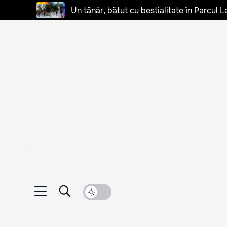
Un tânăr, bătut cu bestialitate în Parcul L