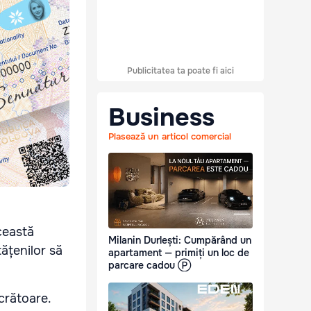
Publicitatea ta poate fi aici
Business
Plasează un articol comercial
Această
Milanin Durlești: Cumpărând un
tățenilor să
apartament — primiți un loc de
parcare cadou Ⓟ
ucrătoare.