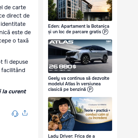
el de carte
ice direct de
 identitate
Eden: Apartament la Botanica
onică este de
și un loc de parcare gratis Ⓟ
cepe o taxă
ot fi depuse
 facilitând
Geely va continua să dezvolte
modelul Atlas în versiunea
clasică pe benzină Ⓟ
i la curent
Lady Driver: Frica de a