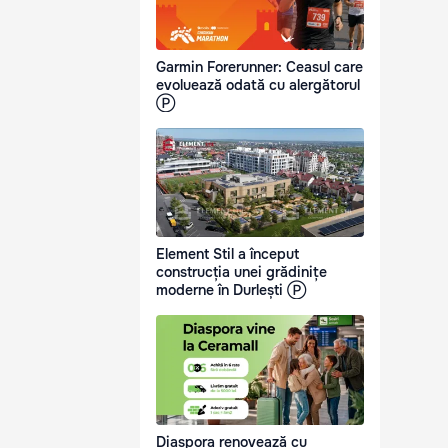
Garmin Forerunner: Ceasul care
evoluează odată cu alergătorul
Ⓟ
Element Stil a început
construcția unei grădinițe
moderne în Durlești Ⓟ
Diaspora renovează cu