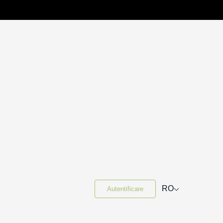
⌵
RO
Autentificare