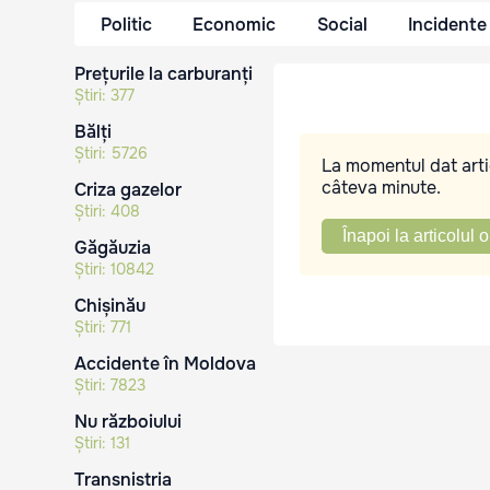
Politic
Economic
Social
Incidente
Prețurile la carburanți
Știri:
377
Bălți
Știri:
5726
La momentul dat artic
câteva minute.
Criza gazelor
Știri:
408
Înapoi la articolul o
Găgăuzia
Știri:
10842
Chișinău
Știri:
771
Accidente în Moldova
Știri:
7823
Nu războiului
Știri:
131
Transnistria