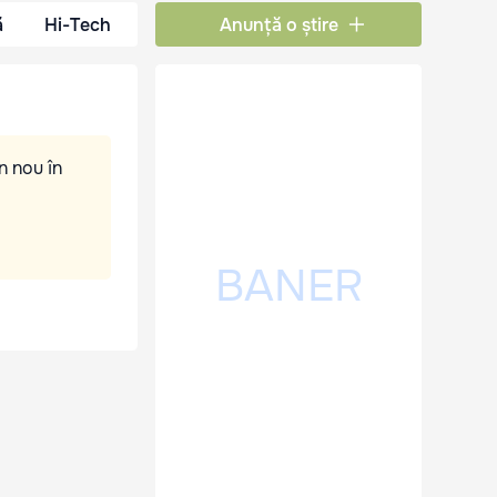
ă
Hi-Tech
Anunță o știre
n nou în