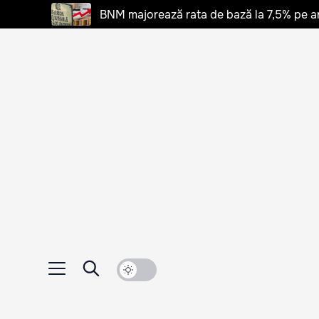
BNM majorează rata de bază la 7,5% pe a