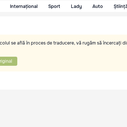
Internațional
Sport
Lady
Auto
Științ
olul se află în proces de traducere, vă rugăm să încercați di
riginal