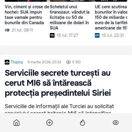
Vin, ciment și crose de
Scheletul unui
UE cere scutirea
hochei: SUA impun
tiranozaur, vândut la
bunurilor în valoar
taxe vamale pentru
licitație cu 50 de
150 de miliarde de
bunurile din Canada
milioane de dolari în
euro de la tarifele
SUA
americane de 15%
21 Iul. 08:11
15 Iul. 17:27
15 Iul. 22:31
Theins
6 martie 2026, 23:33
5 310
Serviciile secrete turcești au
cerut MI6 să întărească
protecția președintelui Siriei
Serviciile de informații ale Turciei au solicitat
serviciului secret britanic MI6 să intensifice
protecția președintelui Siriei, Ahmed Aș-Șaraa,
deoarece în ultima perioadă au fost comise mai