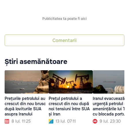
Publicitatea ta poate fi aici
Comentarii
Știri asemănătoare
Prețurile petrolului au
Prețul petrolului a
Iranul evacuează d
crescut din nou brusc
crescut din nou după
urgență petrolul d
după loviturile SUA
noi tensiuni între SUA
amenințările lui T
asupra Iranului
și Iran
cu blocada porturil
8 Iul. 11:25
13 Iul. 07:11
9 Iul. 23:30