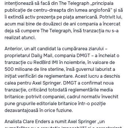
intenționează să facă din The Telegraph „principala
publicație de centru-dreapta din lumea anglofonă” și să
îi extindă activ prezența pe piața americană. Potrivit lui,
acum mai bine de douăzeci de ani compania a încercat
deja să cumpere The Telegraph, însă tranzacția nu s-a
realizat atunci.
Anterior, un alt candidat la cumpărarea ziarului –
proprietarul Daily Mail, compania DMGT – a încheiat o
tranzacție cu RedBird IMI în noiembrie, în valoare de
500 milioane de lire sterline, însă guvernul laburist a
inițiat verificări de reglementare. Acest lucru a deschis
calea pentru Axel Springer. DMGT a confirmat noua
tranzacție, criticând totodată reglementările media
britanice: potrivit companiei, cadrul normativ învechit
pune grupurile editoriale britanice într-o poziție
dezavantajoasă în orice fuziune.
Analista Clare Enders a numit Axel Springer „un