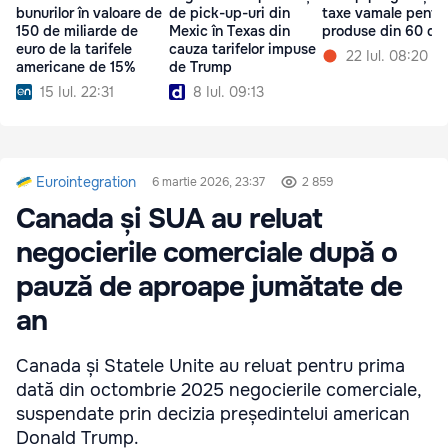
bunurilor în valoare de
de pick-up-uri din
taxe vamale pentr
150 de miliarde de
Mexic în Texas din
produse din 60 de 
euro de la tarifele
cauza tarifelor impuse
22 Iul. 08:20
americane de 15%
de Trump
15 Iul. 22:31
8 Iul. 09:13
Eurointegration
6 martie 2026, 23:37
2 859
Canada și SUA au reluat
negocierile comerciale după o
pauză de aproape jumătate de
an
Canada și Statele Unite au reluat pentru prima
dată din octombrie 2025 negocierile comerciale,
suspendate prin decizia președintelui american
Donald Trump.