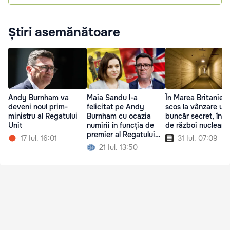
Știri asemănătoare
Maia Sandu l-a
În Marea Britanie 
Andy Burnham va
felicitat pe Andy
scos la vânzare un
deveni noul prim-
Burnham cu ocazia
buncăr secret, în c
ministru al Regatului
numirii în funcția de
de război nuclear
Unit
premier al Regatului
31 Iul. 07:09
17 Iul. 16:01
Unit
21 Iul. 13:50