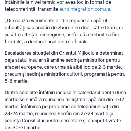
întâlnirile la nivel tehnic vor avea loc în format de
teleconferință, transmite
eurointegration.com.ua
.
„Din cauza evenimentelor din regiune au apărut
dificultăți sau anulări de zboruri nu doar către Cipru, ci
și către alte țări din regiune, astfel că a trebuit să fim
flexibili”, a declarat unul dintre oficiali.
Escaladarea situației din Orientul Mijlociu a determinat
deja statul insular să amâne ședința miniștrilor pentru
afaceri europene, care urma să aibă loc pe 2-3 martie,
precum și ședința miniștrilor culturii, programată pentru
5-6 martie.
Dintre celelalte întâlniri incluse în calendarul pentru luna
martie se numără reuniunea miniștrilor apărării din 11-12
martie, întâlnirea pe probleme de telecomunicații din
23-24 martie, reuniunea Ecofin din 27-28 martie și
ședința Consiliului pentru cercetare și competitivitate
din 30-31 martie.