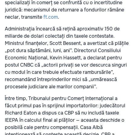
specializați în comerț se confruntă cu o incertitudine
juridică: mecanismul de returnare a fondurilor rămâne
neclar, transmite
ft.com
.
Administrația încearcă să rețină aproximativ 150 de
miliarde de dolari colectați din taxele contestate.
Ministrul finanțelor, Scott Bessent, a avertizat că plățile
„pot dura săptămâni, luni, ani”. Directorul Consiliului
Economic Național, Kevin Hassett, a declarat pentru
postul CNBC că „actorii privați se vor descurca singuri
cu modul în care trebuie efectuate rambursările”,
recomandând întreprinderilor mici să „urmărească
procesele judiciare ale marilor companii”.
Între timp, Tribunalul pentru Comerț Internațional a
făcut primul pas în sprijinul importatorilor: judecătorul
Richard Eaton a dispus ca CBP să nu includă taxele
IEEPA în calculul final al plăților — aceasta deschide o
posibilă cale pentru compensații. Casa Albă
intenționează să conteste această decizie. CBP a