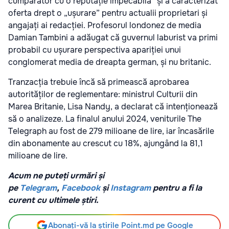
cumpărător cu o reputație impecabilă” și a caracterizat
oferta drept o „ușurare” pentru actualii proprietari și
angajați ai redacției. Profesorul londonez de media
Damian Tambini a adăugat că guvernul laburist va primi
probabil cu ușurare perspectiva apariției unui
conglomerat media de dreapta german, și nu britanic.
Tranzacția trebuie încă să primească aprobarea
autorităților de reglementare: ministrul Culturii din
Marea Britanie, Lisa Nandy, a declarat că intenționează
să o analizeze. La finalul anului 2024, veniturile The
Telegraph au fost de 279 milioane de lire, iar încasările
din abonamente au crescut cu 18%, ajungând la 81,1
milioane de lire.
Acum ne puteți urmări și
pe
Telegram
,
Facebook
și
Instagram
pentru a fi la
curent cu ultimele știri.
Abonați-vă la știrile Point.md pe Google