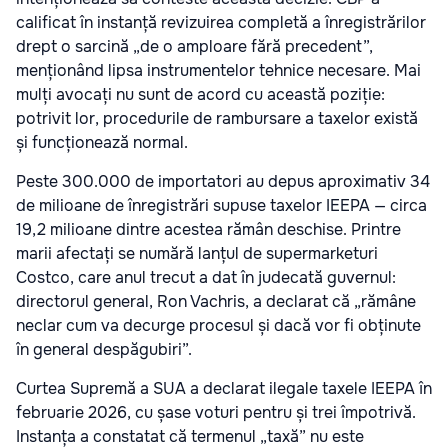
calificat în instanță revizuirea completă a înregistrărilor
drept o sarcină „de o amploare fără precedent”,
menționând lipsa instrumentelor tehnice necesare. Mai
mulți avocați nu sunt de acord cu această poziție:
potrivit lor, procedurile de rambursare a taxelor există
și funcționează normal.
Peste 300.000 de importatori au depus aproximativ 34
de milioane de înregistrări supuse taxelor IEEPA — circa
19,2 milioane dintre acestea rămân deschise. Printre
marii afectați se numără lanțul de supermarketuri
Costco, care anul trecut a dat în judecată guvernul:
directorul general, Ron Vachris, a declarat că „rămâne
neclar cum va decurge procesul și dacă vor fi obținute
în general despăgubiri”.
Curtea Supremă a SUA a declarat ilegale taxele IEEPA în
februarie 2026, cu șase voturi pentru și trei împotrivă.
Instanța a constatat că termenul „taxă” nu este