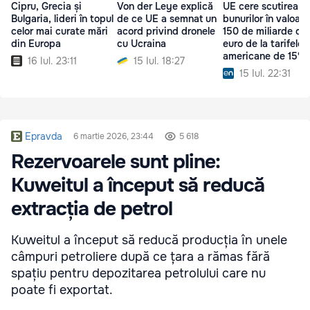
Cipru, Grecia și
Von der Leye explică
UE cere scutirea
Bulgaria, lideri în topul
de ce UE a semnat un
bunurilor în valoar
celor mai curate mări
acord privind dronele
150 de miliarde de
din Europa
cu Ucraina
euro de la tarifele
americane de 15%
16 Iul. 23:11
15 Iul. 18:27
15 Iul. 22:31
Epravda
6 martie 2026, 23:44
5 618
Rezervoarele sunt pline:
Kuweitul a început să reducă
extracția de petrol
Kuweitul a început să reducă producția în unele
câmpuri petroliere după ce țara a rămas fără
spațiu pentru depozitarea petrolului care nu
poate fi exportat.