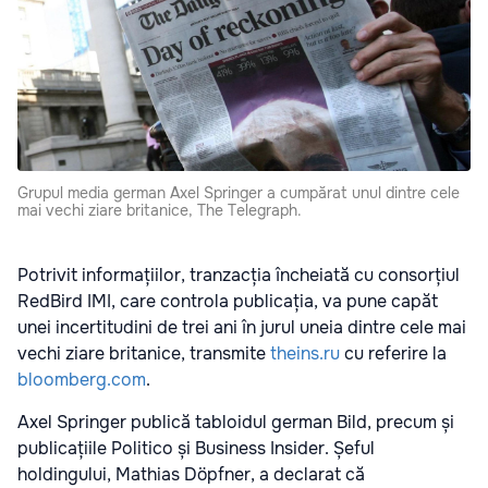
Grupul media german Axel Springer a cumpărat unul dintre cele
mai vechi ziare britanice, The Telegraph.
Potrivit informațiilor, tranzacția încheiată cu consorțiul
RedBird IMI, care controla publicația, va pune capăt
unei incertitudini de trei ani în jurul uneia dintre cele mai
vechi ziare britanice, transmite
theins.ru
cu referire la
bloomberg.com
.
Axel Springer publică tabloidul german Bild, precum și
publicațiile Politico și Business Insider. Șeful
holdingului, Mathias Döpfner, a declarat că