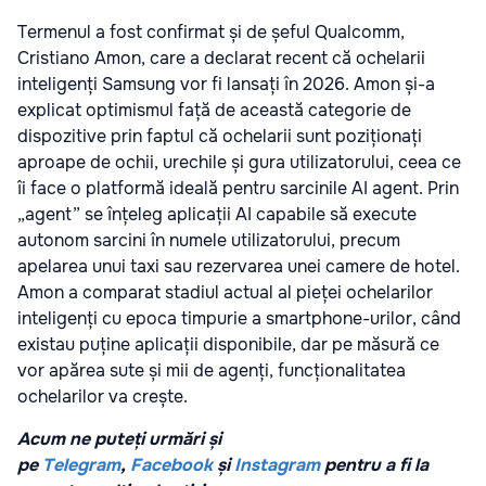
Termenul a fost confirmat și de șeful Qualcomm,
Cristiano Amon, care a declarat recent că ochelarii
inteligenți Samsung vor fi lansați în 2026. Amon și-a
explicat optimismul față de această categorie de
dispozitive prin faptul că ochelarii sunt poziționați
aproape de ochii, urechile și gura utilizatorului, ceea ce
îi face o platformă ideală pentru sarcinile AI agent. Prin
„agent” se înțeleg aplicații AI capabile să execute
autonom sarcini în numele utilizatorului, precum
apelarea unui taxi sau rezervarea unei camere de hotel.
Amon a comparat stadiul actual al pieței ochelarilor
inteligenți cu epoca timpurie a smartphone-urilor, când
existau puține aplicații disponibile, dar pe măsură ce
vor apărea sute și mii de agenți, funcționalitatea
ochelarilor va crește.
Acum ne puteți urmări și
pe
Telegram
,
Facebook
și
Instagram
pentru a fi la