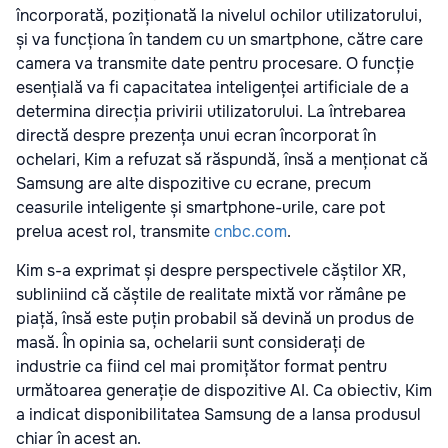
încorporată, poziționată la nivelul ochilor utilizatorului,
și va funcționa în tandem cu un smartphone, către care
camera va transmite date pentru procesare. O funcție
esențială va fi capacitatea inteligenței artificiale de a
determina direcția privirii utilizatorului. La întrebarea
directă despre prezența unui ecran încorporat în
ochelari, Kim a refuzat să răspundă, însă a menționat că
Samsung are alte dispozitive cu ecrane, precum
ceasurile inteligente și smartphone-urile, care pot
prelua acest rol, transmite
cnbc.com
.
Kim s-a exprimat și despre perspectivele căștilor XR,
subliniind că căștile de realitate mixtă vor rămâne pe
piață, însă este puțin probabil să devină un produs de
masă. În opinia sa, ochelarii sunt considerați de
industrie ca fiind cel mai promițător format pentru
următoarea generație de dispozitive AI. Ca obiectiv, Kim
a indicat disponibilitatea Samsung de a lansa produsul
chiar în acest an.