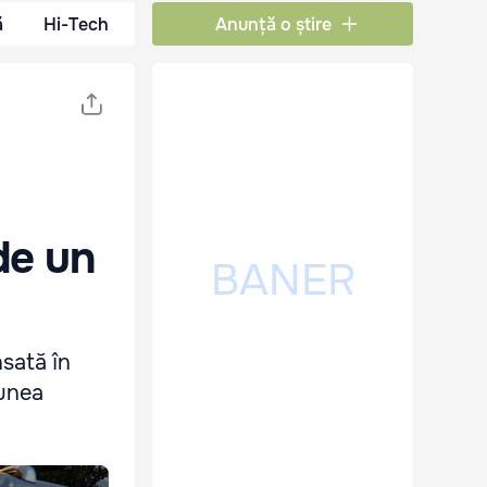
ă
Hi-Tech
Anunță o știre
de un
nsată în
iunea