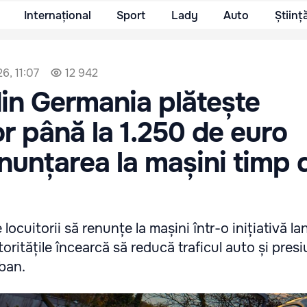
Internațional
Sport
Lady
Auto
Științ
6, 11:07
12 942
in Germania plătește
lor până la 1.250 de euro
nunțarea la mașini timp 
 locuitorii să renunțe la mașini într-o inițiativă la
ritățile încearcă să reducă traficul auto și pres
rban.