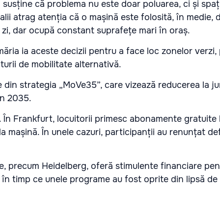
 susține că problema nu este doar poluarea, ci și spaț
alii atrag atenția că o mașină este folosită, în medie, 
 zi, dar ocupă constant suprafețe mari în oraș.
măria ia aceste decizii pentru a face loc zonelor verzi, 
cturii de mobilitate alternativă.
 din strategia „MoVe35”, care vizează reducerea la j
în 2035.
 În Frankfurt, locuitorii primesc abonamente gratuite 
a mașină. În unele cazuri, participanții au renunțat defi
e, precum Heidelberg, oferă stimulente financiare pent
 în timp ce unele programe au fost oprite din lipsă de