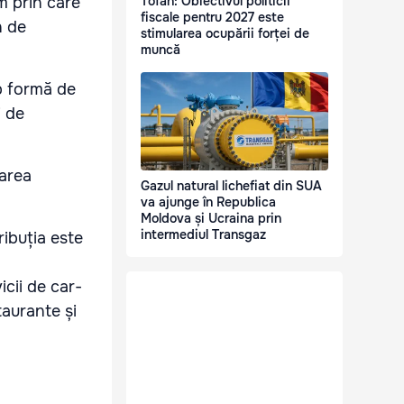
Tofan: Obiectivul politicii
m prin care
fiscale pentru 2027 este
n de
stimularea ocupării forței de
muncă
ub formă de
i de
larea
Gazul natural lichefiat din SUA
va ajunge în Republica
Moldova și Ucraina prin
intermediul Transgaz
ribuția este
cii de car-
aurante și