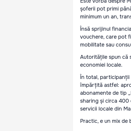
Este vorba despre Ma
șoferii pot primi pân
minimum un an, tra
Însă sprijinul finan
vouchere, care pot fi 
mobilitate sau consu
Autoritățile spun că 
economiei locale.
În total, participanți
împărțită astfel: apr
abonamente de tip „D
sharing și circa 400
servicii locale din M
Practic, e un mix de 