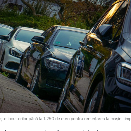
te locuitorilor până la 1.250 de euro pentru renunțarea la mașini tim