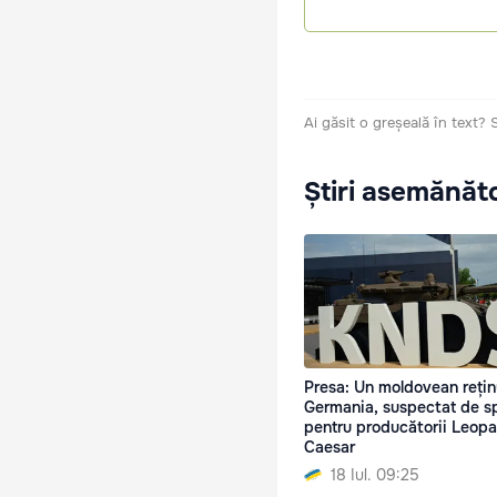
Ai găsit o greșeală în text?
Știri asemănăt
Presa: Un moldovean rețin
Germania, suspectat de s
pentru producătorii Leopa
Caesar
18 Iul. 09:25