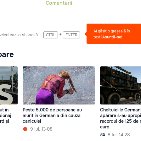
Comentarii
Ai găsit o greșeală în
+
Selecteaz-o și apasă
CTRL
ENTER
text?
Anunță-ne!
oare
ut în
Peste 5.000 de persoane au
Cheltuielile German
pionaj
murit în Germania din cauza
apărare s-au aprop
rd și
caniculei
recordul de 125 de 
euro
9 Iul. 13:08
8 Iul. 14:28