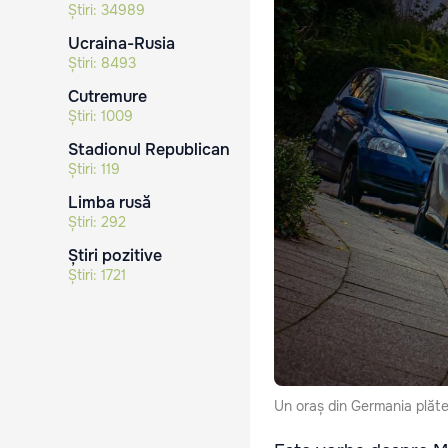
Știri:
34989
Ucraina-Rusia
Știri:
8493
Cutremure
Știri:
1009
Stadionul Republican
Știri:
119
Limba rusă
Știri:
292
Știri pozitive
Știri:
1721
Un oraș din Germania plăteș