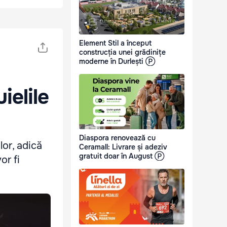
Element Stil a început
construcția unei grădinițe
moderne în Durlești Ⓟ
ielile
Diaspora renovează cu
or, adică
Ceramall: Livrare și adeziv
gratuit doar în August Ⓟ
or fi