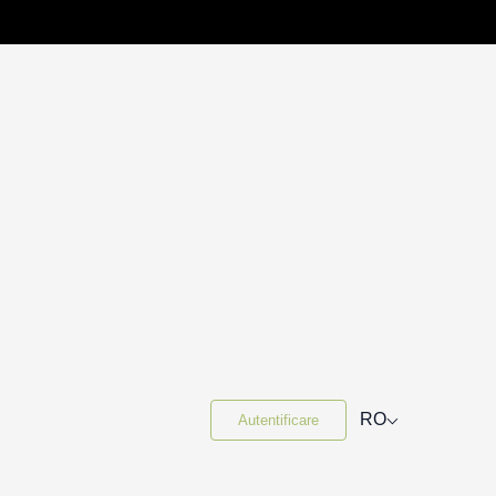
⌵
RO
Autentificare