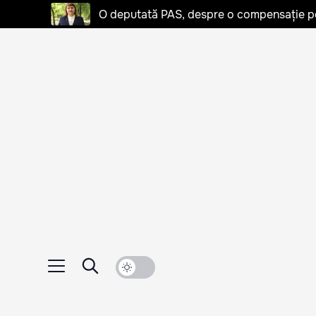
O deputată PAS, despre o compensație pent