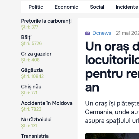
Politic
Economic
Social
Incidente
Prețurile la carburanți
Știri:
377
21 mai 202
Dcnews
Bălți
Un oraș d
Știri:
5726
Criza gazelor
locuitori
Știri:
408
pentru re
Găgăuzia
Știri:
10842
an
Chișinău
Știri:
771
Un oraș își plătește
Accidente în Moldova
Știri:
7823
Germania, unde auto
Nu războiului
asupra spațiului u
Știri:
131
Transnistria