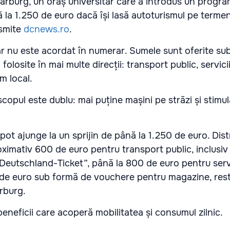
rburg, un oraș universitar care a introdus un progra
ă la 1.250 de euro dacă își lasă autoturismul pe terme
nsmite
dcnews.ro
.
ciar nu este acordat în numerar. Sumele sunt oferite s
folosite în mai multe direcții: transport public, servici
m local.
scopul este dublu: mai puține mașini pe străzi și stimu
i pot ajunge la un sprijin de până la 1.250 de euro. Dist
oximativ 600 de euro pentru transport public, inclusiv
eutschland-Ticket”, până la 800 de euro pentru servi
 de euro sub formă de vouchere pentru magazine, rest
arburg.
beneficii care acoperă mobilitatea și consumul zilnic.