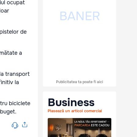
iul ocupat
doar
pistelor de
umătate a
la transport
nitiv la
Publicitatea ta poate fi aici
Business
ru biciclete
 buget.
Plasează un articol comercial