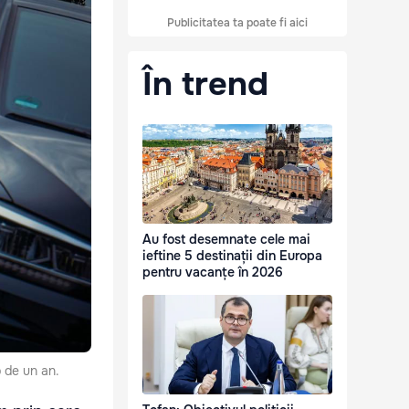
Publicitatea ta poate fi aici
În trend
Au fost desemnate cele mai
ieftine 5 destinații din Europa
pentru vacanțe în 2026
p de un an.