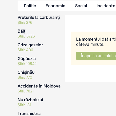
Politic
Economic
Social
Incidente
Prețurile la carburanți
Știri:
376
Bălți
Știri:
5726
La momentul dat artic
câteva minute.
Criza gazelor
Știri:
406
Înapoi la articolul o
Găgăuzia
Știri:
10842
Chișinău
Știri:
770
Accidente în Moldova
Știri:
7821
Nu războiului
Știri:
131
Transnistria