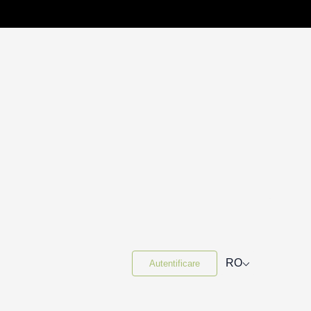
⌵
RO
Autentificare