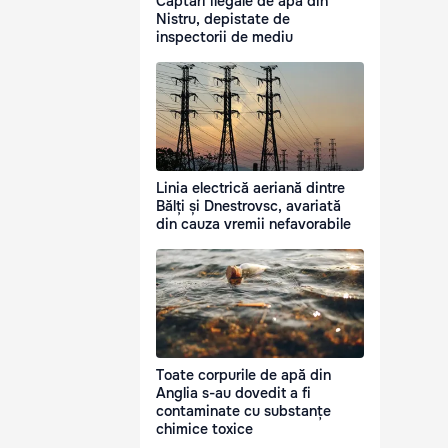
Captări ilegale de apă din
Nistru, depistate de
inspectorii de mediu
Linia electrică aeriană dintre
Bălți și Dnestrovsc, avariată
din cauza vremii nefavorabile
Toate corpurile de apă din
Anglia s-au dovedit a fi
contaminate cu substanțe
chimice toxice