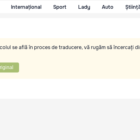
Internațional
Sport
Lady
Auto
Științ
olul se află în proces de traducere, vă rugăm să încercați di
riginal