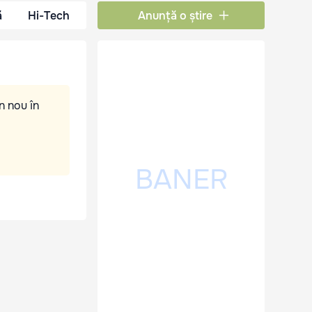
ă
Hi-Tech
Anunță o știre
n nou în