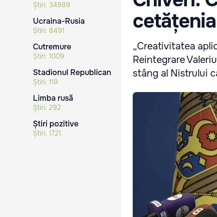
Știri:
34989
cetățenia
Ucraina-Rusia
Știri:
8491
„Creativitatea apli
Cutremure
Știri:
1009
Reintegrare Valeriu
Stadionul Republican
stâng al Nistrului 
Știri:
119
Limba rusă
Știri:
292
Știri pozitive
Știri:
1721