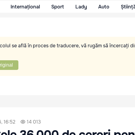
Internațional
Sport
Lady
Auto
Științ
olul se află în proces de traducere, vă rugăm să încercați di
riginal
, 16:52
14 013
Cele 36.000 de cereri pen