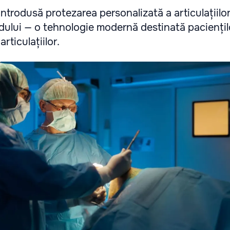
ntrodusă protezarea personalizată a articulațiilo
ldului — o tehnologie modernă destinată paciențil
rticulațiilor.