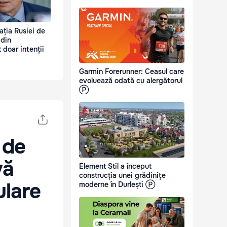
ația Rusiei de
 din
t doar intenții
Garmin Forerunner: Ceasul care
evoluează odată cu alergătorul
Ⓟ
 de
vă
Element Stil a început
construcția unei grădinițe
ulare
moderne în Durlești Ⓟ