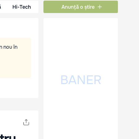
ă
Hi-Tech
Anunță o știre
n nou în
tru