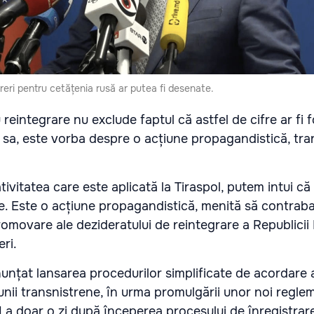
reri pentru cetățenia rusă ar putea fi desenate.
reintegrare nu exclude faptul că astfel de cifre ar fi f
a sa, este vorba despre o acțiune propagandistică, tr
ivitatea care este aplicată la Tiraspol, putem intui că 
e. Este o acțiune propagandistică, menită să contrab
romovare ale dezideratului de reintegrare a Republicii
eri.
nunțat lansarea procedurilor simplificate de acordare 
iunii transnistrene, în urma promulgării unor noi regle
 La doar o zi după începerea procesului de înregistrare