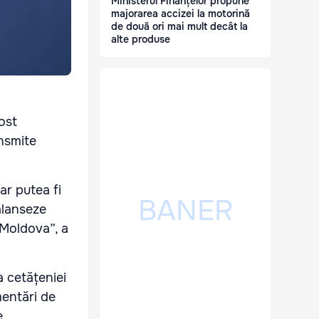
Ministerul Finanțelor propune
majorarea accizei la motorină
de două ori mai mult decât la
alte produse
ost
ansmite
ar putea fi
alanseze
 Moldova”, a
a cetățeniei
mentări de
,