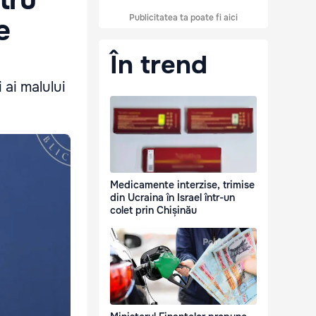
Publicitatea ta poate fi aici
e
În trend
 ai malului
Medicamente interzise, trimise
din Ucraina în Israel într-un
colet prin Chișinău