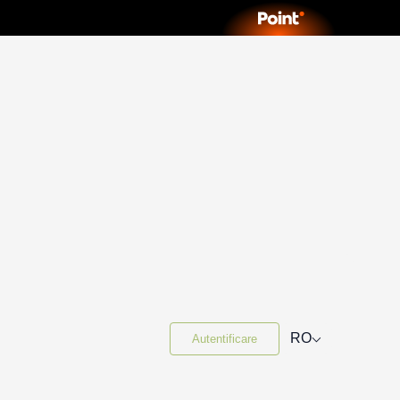
⌵
RO
Autentificare