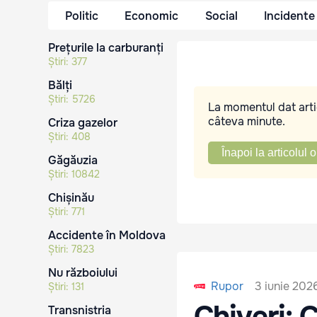
Politic
Economic
Social
Incidente
Prețurile la carburanți
Știri:
377
Bălți
Știri:
5726
La momentul dat artic
câteva minute.
Criza gazelor
Știri:
408
Înapoi la articolul o
Găgăuzia
Știri:
10842
Chișinău
Știri:
771
Accidente în Moldova
Știri:
7823
Nu războiului
3 iunie 2026
Rupor
Știri:
131
Chiveri: 
Transnistria