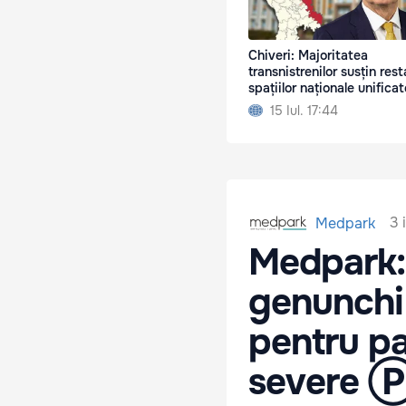
Chiveri: Majoritatea
transnistrenilor susțin res
spațiilor naționale unificat
15 Iul. 17:44
3 
Medpark
Medpark: 
genunchi 
pentru pa
severe 