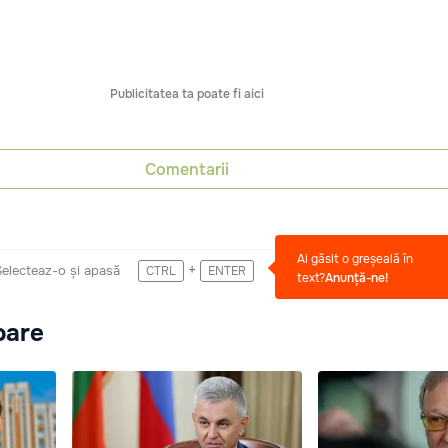
Publicitatea ta poate fi aici
Comentarii
Ai găsit o greșeală în
+
Selecteaz-o și apasă
CTRL
ENTER
text?
Anunță-ne!
oare