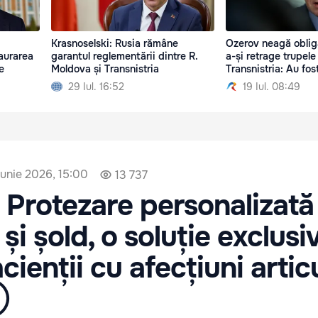
Krasnoselski: Rusia rămâne
Ozerov neagă oblig
taurarea
garantul reglementării dintre R.
a-și retrage trupele
e
Moldova și Transnistria
Transnistria: Au fos
29 Iul. 16:52
19 Iul. 08:49
iunie 2026, 15:00
13 737
Protezare personalizată
și șold, o soluție exclusi
cienții cu afecțiuni artic
Ⓟ