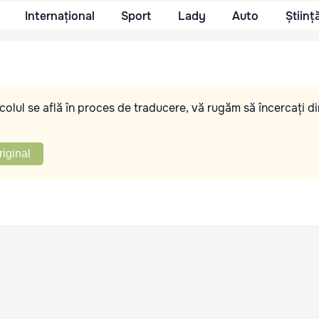
Internațional
Sport
Lady
Auto
Științ
olul se află în proces de traducere, vă rugăm să încercați di
riginal