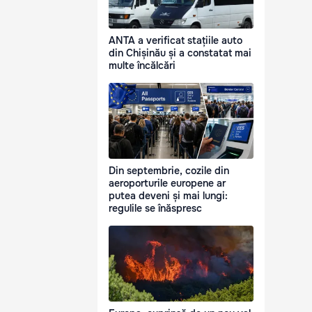
ANTA a verificat stațiile auto
din Chișinău și a constatat mai
multe încălcări
Din septembrie, cozile din
aeroporturile europene ar
putea deveni și mai lungi:
regulile se înăspresc