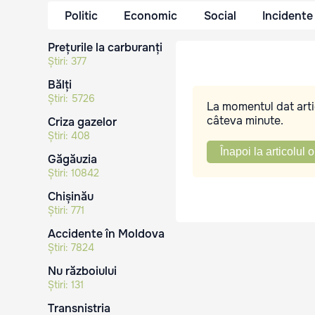
Politic
Economic
Social
Incidente
Prețurile la carburanți
Știri:
377
Bălți
Știri:
5726
La momentul dat artic
câteva minute.
Criza gazelor
Știri:
408
Înapoi la articolul o
Găgăuzia
Știri:
10842
Chișinău
Știri:
771
Accidente în Moldova
Știri:
7824
Nu războiului
Știri:
131
Transnistria