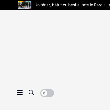
Un tânăr, bătut cu bestialitate în Parcul L