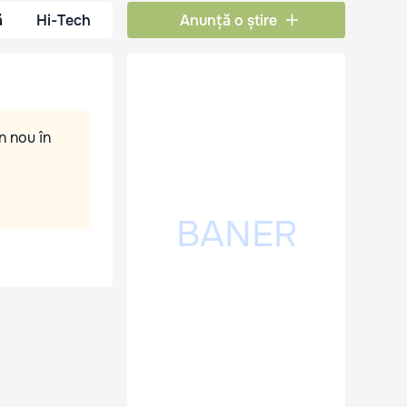
ă
Hi-Tech
Anunță o știre
n nou în