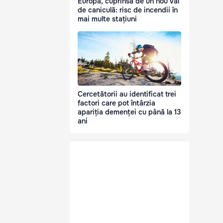
Europa, cuprinsă de un nou val
de caniculă: risc de incendii în
mai multe stațiuni
Cercetătorii au identificat trei
factori care pot întârzia
apariția demenței cu până la 13
ani