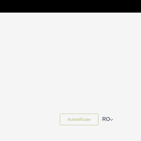
⌵
RO
Autentificare