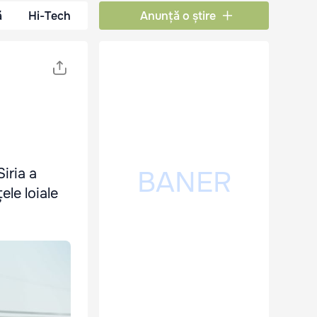
ă
Hi-Tech
Anunță o știre
Siria a
ele loiale