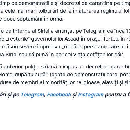
 timp ce demonstrațiile și decretul de carantină pe ti
 la cele mai mari tulburări de la înlăturarea regimului lu
de două săptămâni în urmă.
ru de Interne al Siriei a anunțat pe Telegram că încă 10
 de „resturile" guvernului lui Assad în orașul Tartus. În 
a măsuri severe împotriva „oricărei persoane care ar î
 Siriei sau să pună în pericol viața cetățenilor săi".
 anterior poliția siriană a impus un decret de caranti
Homs, după tulburări legate de demonstrații care, potr
duse de membri ai minorităților religioase, alawiți și șiiț
ri și pe
Telegram
,
Facebook
și
Instagram
pentru a f