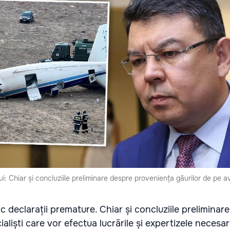
: Chiar și concluziile preliminare despre proveniența găurilor de pe a
 declarații premature. Chiar și concluziile preliminar
ialiști care vor efectua lucrările și expertizele necesar