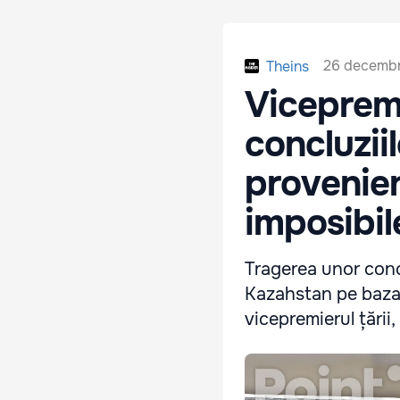
26 decembri
Theins
Vicepremi
concluzii
provenien
imposibil
Tragerea unor conc
Kazahstan pe baza 
vicepremierul țări