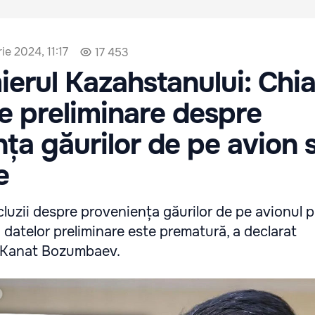
e 2024, 11:17
17 453
erul Kazahstanului: Chia
le preliminare despre
ța găurilor de pe avion 
e
luzii despre proveniența găurilor de pe avionul p
datelor preliminare este prematură, a declarat
i, Kanat Bozumbaev.