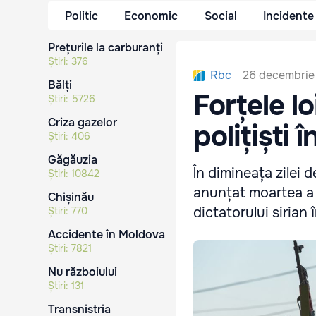
Politic
Economic
Social
Incidente
Prețurile la carburanți
Știri:
376
26 decembrie 
Rbc
Bălți
Forțele lo
Știri:
5726
Criza gazelor
polițiști î
Știri:
406
Găgăuzia
În dimineața zilei d
Știri:
10842
anunțat moartea a 14
Chișinău
dictatorului sirian 
Știri:
770
Accidente în Moldova
Știri:
7821
Nu războiului
Știri:
131
Transnistria