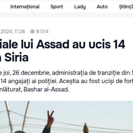
Internațional
Sport
Lady
Auto
Științ
2024, 11:26
8 014
iale lui Assad au ucis 14
n Siria
e joi, 26 decembrie, administrația de tranziție din 
 angajați ai poliției. Aceștia au fost uciși de forț
înlăturat, Bashar al-Assad.