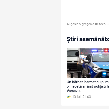
Ai găsit o greșeală în text?
Știri asemănăt
Un bărbat înarmat cu pumn
o macetă a rănit polițiști l
Varșovia
10 Iul. 21:40