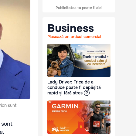
Publicitatea ta poate fi aici
Business
Plasează un articol comercial
Lady Driver: Frica de a
conduce poate fi depășită
rapid și fără stres Ⓟ
vion sunt
e sunt
e.