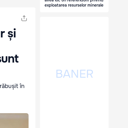
avea loc un referendum privind
exploatarea resurselor minerale
r și
sunt
răbușit în