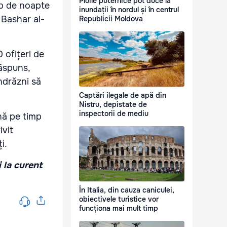
Ploile puternice pot duce la
mp de noapte
inundații în nordul și în centrul
i Bashar al-
Republicii Moldova
 ofițeri de
răspuns,
ndrăzni să
Captări ilegale de apă din
Nistru, depistate de
inspectorii de mediu
nă pe timp
ivit
i.
i la curent
În Italia, din cauza caniculei,
obiectivele turistice vor
funcționa mai mult timp