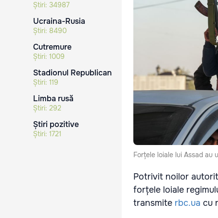
Știri:
34987
Ucraina-Rusia
Știri:
8490
Cutremure
Știri:
1009
Stadionul Republican
Știri:
119
Limba rusă
Știri:
292
Știri pozitive
Știri:
1721
Forțele loiale lui Assad au uc
Potrivit noilor autor
forțele loiale regimul
transmite
rbc.ua
cu r