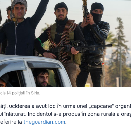
is 14 polițiști în Siria.
ități, uciderea a avut loc în urma unei „capcane" organ
ui înlăturat. Incidentul s-a produs în zona rurală a oraș
eferire la
theguardian.com
.