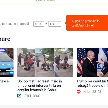
Ai găsit o greșeală în
+
Selecteaz-o și apasă
CTRL
ENTER
text?
Anunță-ne!
oare
ale și
Doi polițiști, agresați fizic în
Trump i-a cerut lui
a
timpul unei intervenții la un
retragă trupele din 
conflict izbucnit la Cahul
14 Iul. 23:43
13 Iul. 09:01