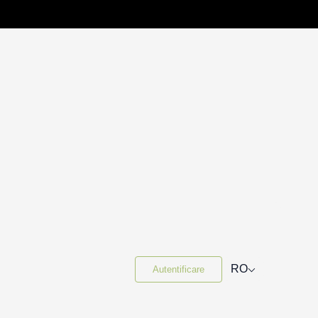
⌵
RO
Autentificare