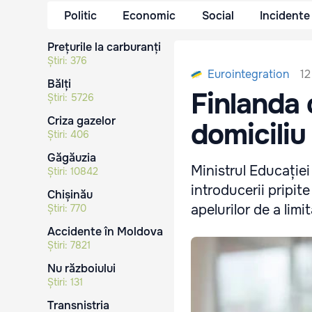
Politic
Economic
Social
Incidente
Prețurile la carburanți
Știri:
376
12
Eurointegration
Bălți
Finlanda 
Știri:
5726
Criza gazelor
domiciliu
Știri:
406
Găgăuzia
Ministrul Educației
Știri:
10842
introducerii pripite
Chișinău
apelurilor de a lim
Știri:
770
Accidente în Moldova
Știri:
7821
Nu războiului
Știri:
131
Transnistria