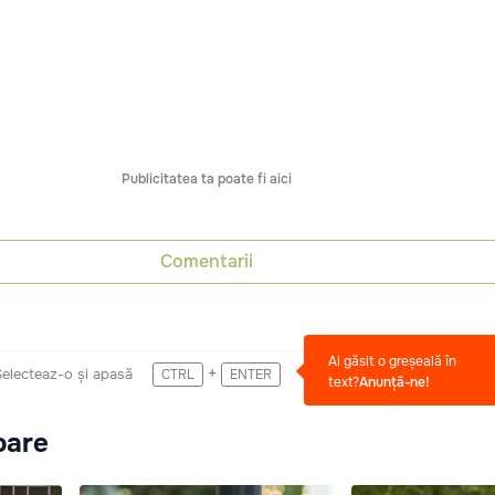
Publicitatea ta poate fi aici
Comentarii
Ai găsit o greșeală în
+
Selecteaz-o și apasă
CTRL
ENTER
text?
Anunță-ne!
oare