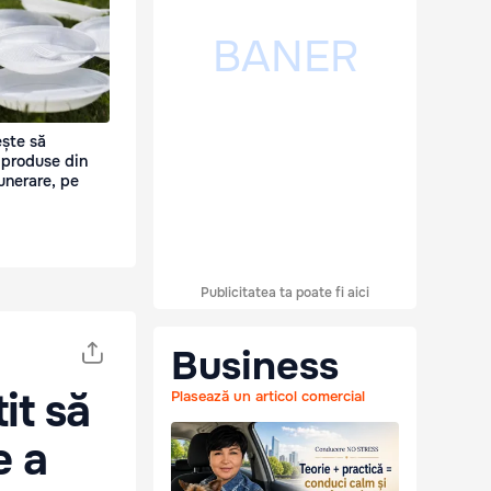
ște să
 produse din
funerare, pe
Publicitatea ta poate fi aici
Business
it să
Plasează un articol comercial
e a