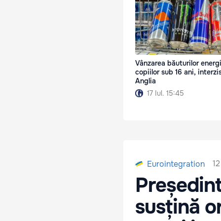
Vânzarea băuturilor energ
copiilor sub 16 ani, interzi
Anglia
17 Iul. 15:45
12
Eurointegration
Președint
susțină o