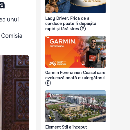
a
Lady Driver: Frica de a
rea unui
conduce poate fi depășită
rapid și fără stres Ⓟ
e Comisia
Garmin Forerunner: Ceasul care
evoluează odată cu alergătorul
Ⓟ
Element Stil a început