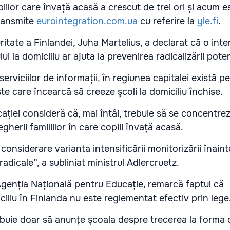
iilor care învață acasă a crescut de trei ori și acum e
transmite
eurointegration.com.ua
cu referire la
yle.fi
.
ritate a Finlandei, Juha Martelius, a declarat că o inte
i la domiciliu ar ajuta la prevenirea radicalizării poten
 serviciilor de informații, în regiunea capitalei există 
e care încearcă să creeze școli la domiciliu închise.
cației consideră că, mai întâi, trebuie să se concentre
herii familiilor în care copiii învață acasă.
 considerare varianta intensificării monitorizării înain
 radicale”, a subliniat ministrul Adlercruetz.
Agenția Națională pentru Educație, remarcă faptul că
iliu în Finlanda nu este reglementat efectiv prin lege
rebuie doar să anunțe școala despre trecerea la forma 