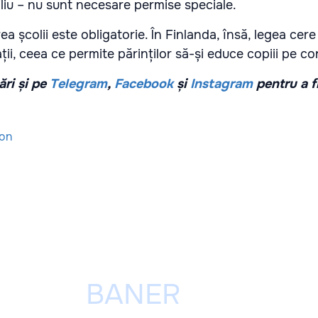
liu – nu sunt necesare permise speciale.
ea școlii este obligatorie. În Finlanda, însă, legea cer
ii, ceea ce permite părinților să-și educe copiii pe co
ri și pe
Telegram
,
Facebook
și
Instagram
pentru a f
ion