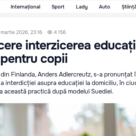
Internațional
Sport
Lady
Auto
Științ
 martie 2026, 23:16
4 156
cere interzicerea educați
 pentru copii
 din Finlanda, Anders Adlercreutz, s-a pronunțat 
 a interdicției asupra educației la domiciliu, în ci
ita această practică după modelul Suediei.