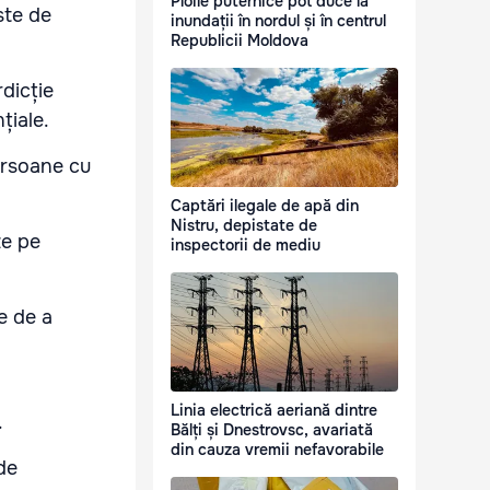
Ploile puternice pot duce la
ste de
inundații în nordul și în centrul
Republicii Moldova
rdicție
țiale.
persoane cu
Captări ilegale de apă din
Nistru, depistate de
ze pe
inspectorii de mediu
te de a
Linia electrică aeriană dintre
.
Bălți și Dnestrovsc, avariată
din cauza vremii nefavorabile
de