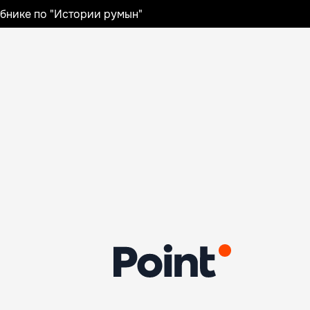
ебнике по "Истории румын"