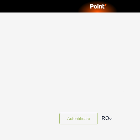
⌵
RO
Autentificare