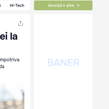
ă
Hi-Tech
Anunță o știre
ei la
împotriva
uda