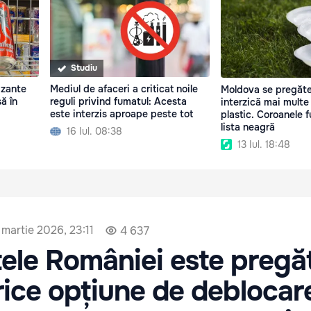
Studiu
izante
Mediul de afaceri a criticat noile
Moldova se pregăte
să în
reguli privind fumatul: Acesta
interzică mai multe
este interzis aproape peste tot
plastic. Coroanele 
lista neagră
16 Iul. 08:38
13 Iul. 18:48
 martie 2026, 23:11
4 637
ele României este pregăt
rice opțiune de deblocar