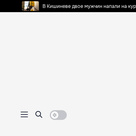
В Кишиневе двое мужчин напали на кур