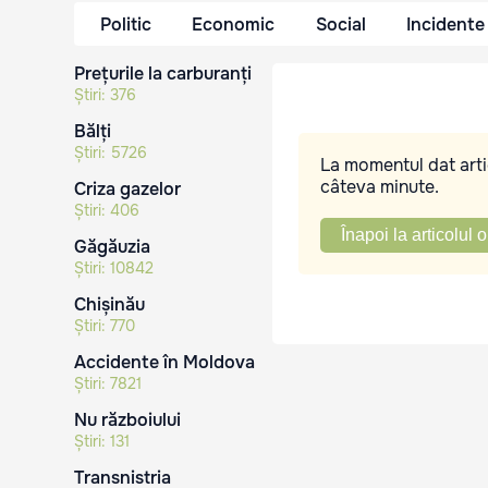
Politic
Economic
Social
Incidente
Prețurile la carburanți
Știri:
376
Bălți
Știri:
5726
La momentul dat artic
câteva minute.
Criza gazelor
Știri:
406
Înapoi la articolul o
Găgăuzia
Știri:
10842
Chișinău
Știri:
770
Accidente în Moldova
Știri:
7821
Nu războiului
Știri:
131
Transnistria