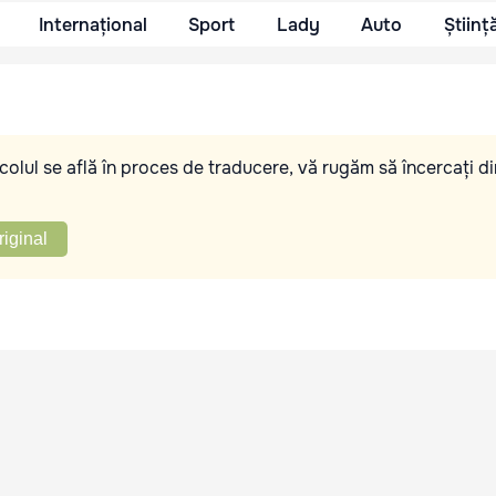
Internațional
Sport
Lady
Auto
Științ
olul se află în proces de traducere, vă rugăm să încercați di
riginal