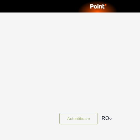
⌵
RO
Autentificare