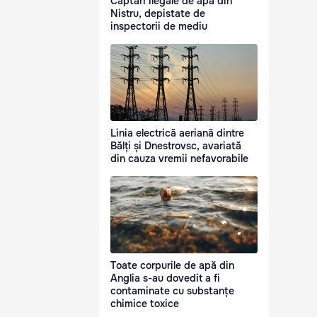
Captări ilegale de apă din
Nistru, depistate de
inspectorii de mediu
Linia electrică aeriană dintre
Bălți și Dnestrovsc, avariată
din cauza vremii nefavorabile
Toate corpurile de apă din
Anglia s-au dovedit a fi
contaminate cu substanțe
chimice toxice