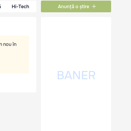
ă
Hi-Tech
Anunță o știre
n nou în