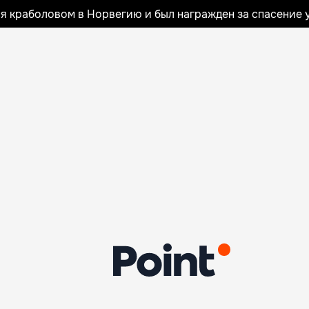
я краболовом в Норвегию и был награжден за спасение