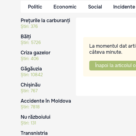
Politic
Economic
Social
Incidente
Prețurile la carburanți
Știri:
376
Bălți
Știri:
5726
La momentul dat artic
câteva minute.
Criza gazelor
Știri:
406
Înapoi la articolul o
Găgăuzia
Știri:
10842
Chișinău
Știri:
767
Accidente în Moldova
Știri:
7818
Nu războiului
Știri:
131
Transnistria