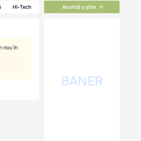
ă
Hi-Tech
Anunță o știre
n nou în