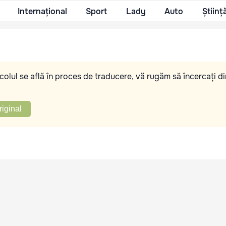
Internațional
Sport
Lady
Auto
Științ
olul se află în proces de traducere, vă rugăm să încercați di
riginal