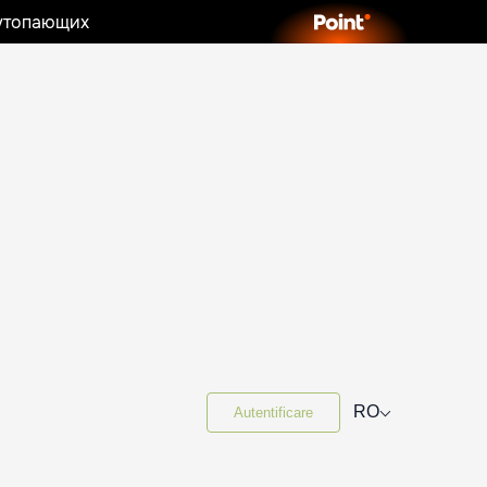
 утопающих
⌵
RO
Autentificare