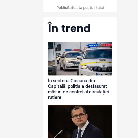
Publicitatea ta poate fi aici
În trend
În sectorul Ciocana din
Capitală, poliția a desfășurat
măsuri de control al circulației
rutiere