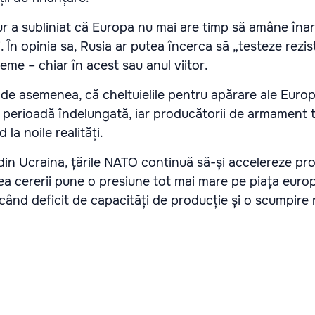
kur a subliniat că Europa nu mai are timp să amâne în
i. În opinia sa, Rusia ar putea încerca să „testeze rezi
me – chiar în acest sau anul viitor.
, de asemenea, că cheltuielile pentru apărare ale Europ
 perioadă îndelungată, iar producătorii de armament 
la noile realități.
 din Ucraina, țările NATO continuă să-și accelereze p
erea cererii pune o presiune tot mai mare pe piața eur
ând deficit de capacități de producție și o scumpire 