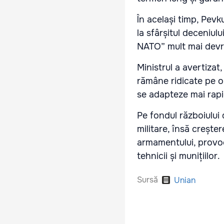
În același timp, Pev
la sfârșitul deceniulu
NATO” mult mai devre
Ministrul a avertizat
rămâne ridicate pe o
se adapteze mai rapid 
Pe fondul războiului
militare, însă creșt
armamentului, provoc
tehnicii și munițiilor.
Sursă
Unian