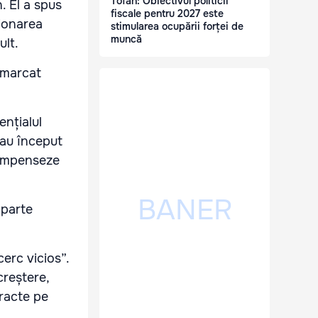
Tofan: Obiectivul politicii
. El a spus
fiscale pentru 2027 este
ționarea
stimularea ocupării forței de
muncă
ult.
emarcat
ențialul
 au început
compenseze
 parte
cerc vicios”.
reștere,
tracte pe