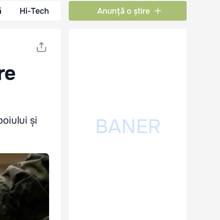
ă
Hi-Tech
Anunță o știre
re
oiului și