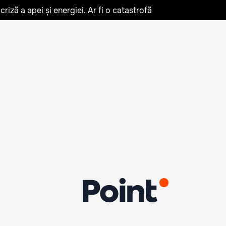
iză a apei și energiei. Ar fi o catastrofă