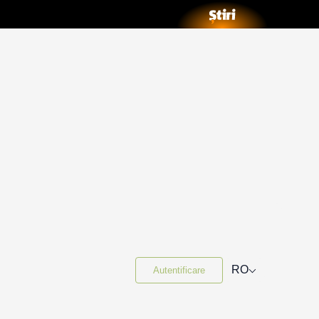
⌵
RO
Autentificare