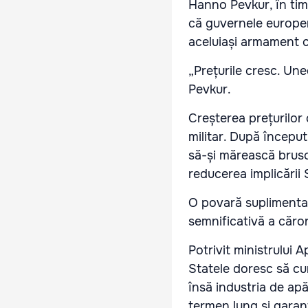
Hanno Pevkur, în timp
că guvernele europen
aceluiași armament c
„Prețurile cresc. Un
Pevkur.
Creșterea prețurilor 
militar. După început
să-și mărească brus
reducerea implicării
O povară suplimentar
semnificativă a căro
Potrivit ministrului 
Statele doresc să cu
însă industria de ap
termen lung și garanț