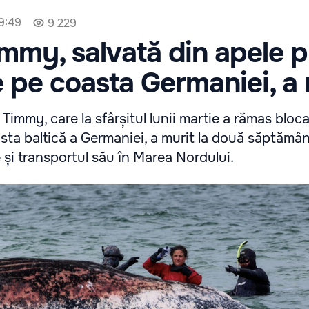
9:49
9 229
mmy, salvată din apele p
 pe coasta Germaniei, a 
immy, care la sfârșitul lunii martie a rămas bloca
asta baltică a Germaniei, a murit la două săptămâ
 și transportul său în Marea Nordului.