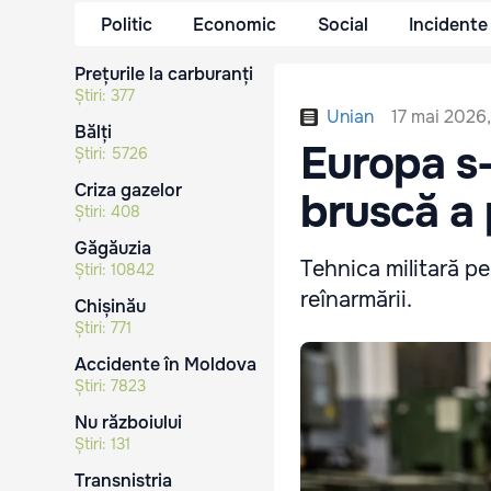
Politic
Economic
Social
Incidente
Prețurile la carburanți
Știri:
377
17 mai 2026
Unian
Bălți
Europa s-
Știri:
5726
Criza gazelor
bruscă a 
Știri:
408
Găgăuzia
Tehnica militară pe
Știri:
10842
reînarmării.
Chișinău
Știri:
771
Accidente în Moldova
Știri:
7823
Nu războiului
Știri:
131
Transnistria