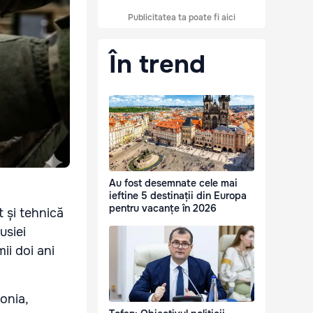
Publicitatea ta poate fi aici
În trend
Au fost desemnate cele mai
ieftine 5 destinații din Europa
pentru vacanțe în 2026
 și tehnică
usiei
mii doi ani
tonia,