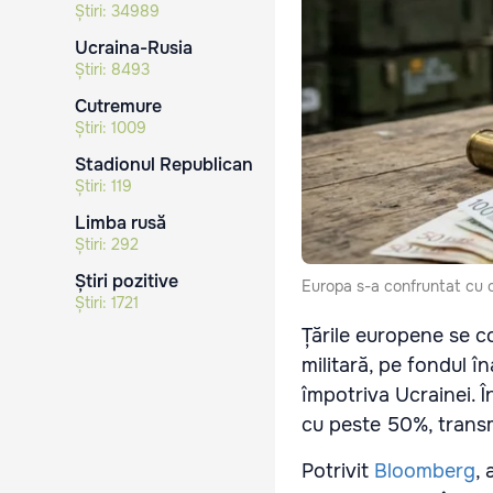
Știri:
34989
Ucraina-Rusia
Știri:
8493
Cutremure
Știri:
1009
Stadionul Republican
Știri:
119
Limba rusă
Știri:
292
Știri pozitive
Europa s-a confruntat cu o
Știri:
1721
Țările europene se c
militară, pe fondul î
împotriva Ucrainei. În
cu peste 50%, trans
Potrivit
Bloomberg
, 