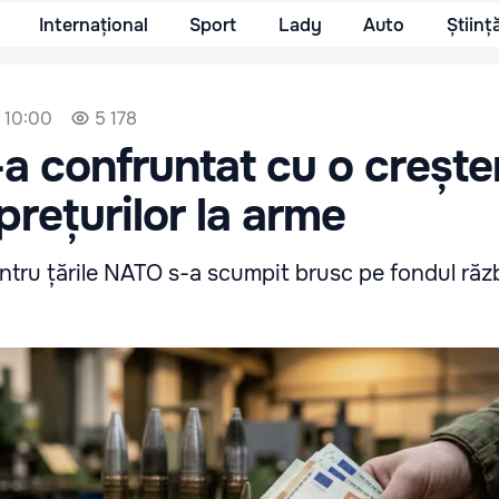
Internațional
Sport
Lady
Auto
Științ
, 10:00
5 178
a confruntat cu o crește
prețurilor la arme
ntru țările NATO s-a scumpit brusc pe fondul răzb