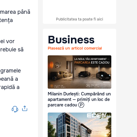
armarea până
Publicitatea ta poate fi aici
stența
Business
ei vor
Plasează un articol comercial
trebuie să
rogramele
opeană a
rapidă a
Milanin Durlești: Cumpărând un
apartament — primiți un loc de
parcare cadou Ⓟ