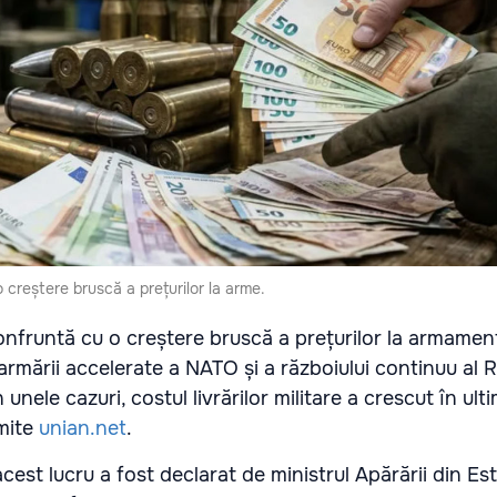
 creștere bruscă a prețurilor la arme.
onfruntă cu o creștere bruscă a prețurilor la armament
narmării accelerate a NATO și a războiului continuu al R
 unele cazuri, costul livrărilor militare a crescut în ulti
mite
unian.net
.
acest lucru a fost declarat de ministrul Apărării din Es