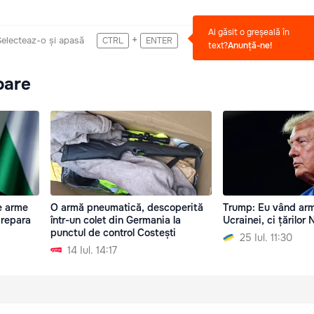
Ai găsit o greșeală în
+
Selecteaz-o și apasă
CTRL
ENTER
text?
Anunță-ne!
oare
e arme
O armă pneumatică, descoperită
Trump: Eu vând ar
 repara
într-un colet din Germania la
Ucrainei, ci țărilor
punctul de control Costești
25 Iul. 11:30
14 Iul. 14:17