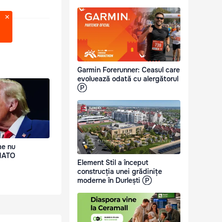
Garmin Forerunner: Ceasul care
evoluează odată cu alergătorul
Ⓟ
me nu
 NATO
Element Stil a început
construcția unei grădinițe
moderne în Durlești Ⓟ