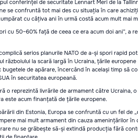
ul conferinței de securitate Lennart Meri de la Tallinn
e se confruntă tot mai des cu situația în care achizi
umpărat cu câțiva ani în urmă costă acum mult mai m
eori cu 50–60% față de ceea ce era acum doi ani”, a r
complică serios planurile NATO de a-și spori rapid pot
ul războiului la scară largă în Ucraina, țările europene
c bugetele de apărare, încercând în același timp să 
 SUA în securitatea europeană.
ă o reprezintă livrările de armament către Ucraina, o
ra este acum finanțată de țările europene.
Apărării din Estonia, Europa se confruntă cu un fel de „
mpere mai mult armament din cauza amenințărilor în c
ărare nu se grăbește să-și extindă producția fără con
ii de finanțare.