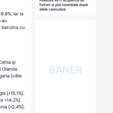
Moldova va fi acoperită de
furtuni și ploi torențiale după
zilele caniculare
9,8%, iar la
s-au
r benzina cu
Cehia și
și Olanda
garia (câte
gia (+15,1%),
te +14,2%).
nia (+2,4%),