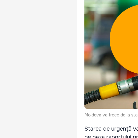
Moldova va trece de la star
Starea de urgență va 
pe baza raportului p