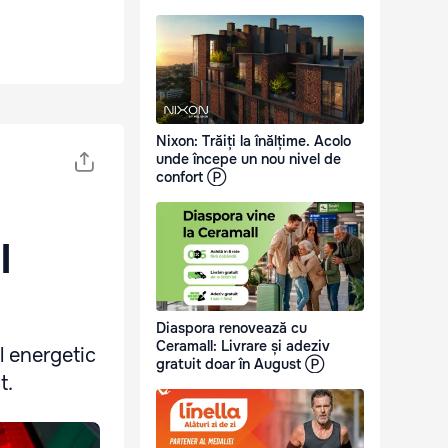
Nixon: Trăiți la înălțime. Acolo
unde începe un nou nivel de
confort Ⓟ
l
Diaspora renovează cu
Ceramall: Livrare și adeziv
l energetic
gratuit doar în August Ⓟ
t.