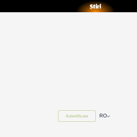
⌵
RO
Autentificare