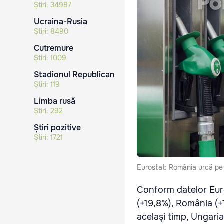
Știri:
34987
Ucraina-Rusia
Știri:
8490
Cutremure
Știri:
1009
Stadionul Republican
Știri:
119
Limba rusă
Știri:
292
Știri pozitive
Știri:
1721
Eurostat: România urcă pe l
Conform datelor Euro
(+19,8%), România (+1
același timp, Ungaria