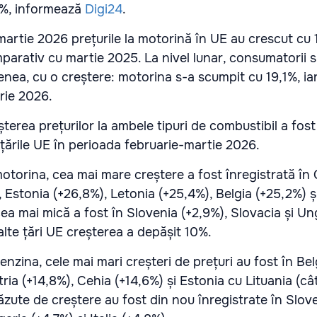
9%, informează
Digi24
.
 martie 2026 prețurile la motorină în UE au crescut cu 1
arativ cu martie 2025. La nivel lunar, consumatorii 
nea, cu o creștere: motorina s-a scumpit cu 19,1%, ia
rie 2026.
erea prețurilor la ambele tipuri de combustibil a fost
 țările UE în perioada februarie-martie 2026.
otorina, cea mai mare creștere a fost înregistrată în 
, Estonia (+26,8%), Letonia (+25,4%), Belgia (+25,2%) 
ea mai mică a fost în Slovenia (+2,9%), Slovacia și Un
lalte țări UE creșterea a depășit 10%.
enzina, cele mai mari creșteri de prețuri au fost în Bel
ria (+14,8%), Cehia (+14,6%) și Estonia cu Lituania (câ
ăzute de creștere au fost din nou înregistrate în Slove