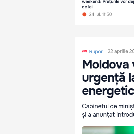
weekend: Prețurile vor de
de lei
24 Iul. 11:50
22 aprilie 2
Rupor
Moldova v
urgență l
energeti
Cabinetul de minișt
și a anunțat introd