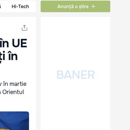
ă
Hi-Tech
Anunță o știre
 în UE
i în
 în martie
 Orientul