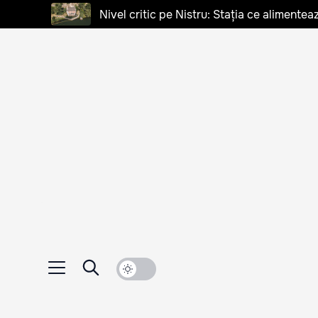
Nivel critic pe Nistru: Stația ce alimentea