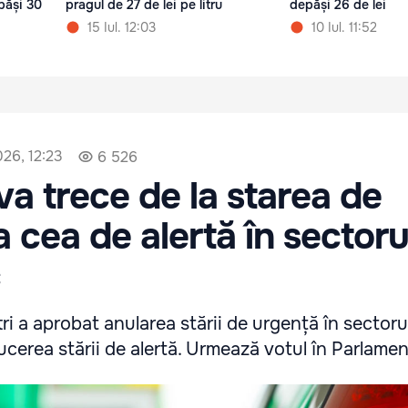
păși 30
pragul de 27 de lei pe litru
depăși 26 de lei
15 Iul. 12:03
10 Iul. 11:52
026, 12:23
6 526
a trece de la starea de
a cea de alertă în sectoru
c
ri a aprobat anularea stării de urgență în sectoru
ucerea stării de alertă. Urmează votul în Parlamen