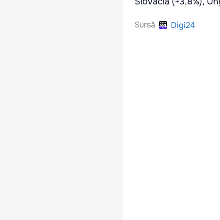
Slovacia (+3,8%), Ung
Sursă
Digi24