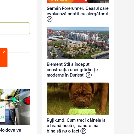
Garmin Forerunner: Ceasul care
evoluează odată cu alergătorul
Ⓟ
Element Stil a început
construcția unei grădinițe
moderne în Durlești Ⓟ
Ryjik.md: Cum treci câinele la
o hrană nouă și când e mai
 Moldova va
bine să nu o faci Ⓟ