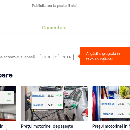
Publicitatea ta poate fi aici
Comentarii
Ai găsit o greșeală în
+
Selecteaz-o și apasă
CTRL
ENTER
text?
Anunță-ne!
oare
în
Prețul motorinei depășește
Prețul motorinei în