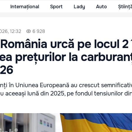
Internațional
Sport
Lady
Auto
Științ
2026, 12:32
6 928
 România urcă pe locul 2
ea prețurilor la carburanț
026
anți în Uniunea Europeană au crescut semnificativ
 aceeași lună din 2025, pe fondul tensiunilor din