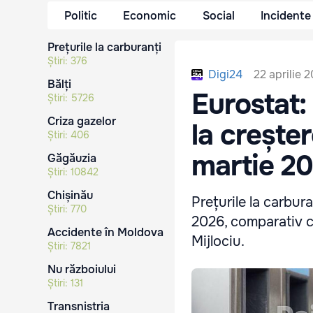
Politic
Economic
Social
Incidente
Prețurile la carburanți
Știri:
376
22 aprilie 
Digi24
Bălți
Eurostat:
Știri:
5726
Criza gazelor
la creșter
Știri:
406
martie 2
Găgăuzia
Știri:
10842
Chișinău
Prețurile la carbur
Știri:
770
2026, comparativ cu
Accidente în Moldova
Mijlociu.
Știri:
7821
Nu războiului
Știri:
131
Transnistria