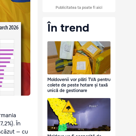
Publicitatea ta poate fi aici
În trend
Moldovenii vor plăti TVA pentru
colete de peste hotare și taxă
unică de gestionare
ermania
7,2%). În
 scăzut — cu