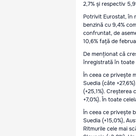
2,7% și respectiv 5,
Potrivit Eurostat, în
benzină cu 9,4% comp
confruntat, de aseme
10,6% față de februa
De menționat că creșt
înregistrată în toate
În ceea ce privește m
Suedia (câte +27,6%)
(+25,1%). Creșterea c
+7,0%). În toate cele
În ceea ce privește b
Suedia (+15,0%), Aust
Ritmurile cele mai sc