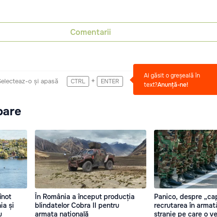
Comentarii
Ai găsit o greșeală în
+
Selecteaz-o și apasă
CTRL
ENTER
text?
Anunță-ne!
oare
înot
În România a început producția
Panico, despre „ca
ia și
blindatelor Cobra II pentru
recrutarea în armat
u
armata națională
stranie pe care o v