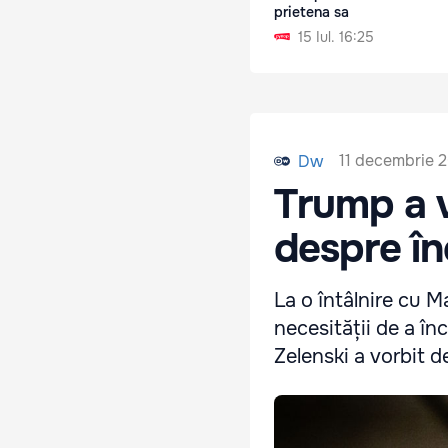
prietena sa
15 Iul. 16:25
11 decembrie 
Dw
Trump a v
despre în
La o întâlnire cu M
necesității de a în
Zelenski a vorbit d