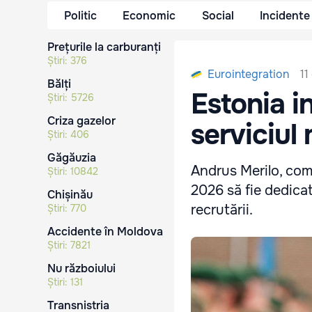
Politic
Economic
Social
Incidente
Prețurile la carburanți
Știri:
376
11
Eurointegration
Bălți
Estonia i
Știri:
5726
Criza gazelor
serviciul 
Știri:
406
Găgăuzia
Andrus Merilo, com
Știri:
10842
2026 să fie dedicat
Chișinău
recrutării.
Știri:
770
Accidente în Moldova
Știri:
7821
Nu războiului
Știri:
131
Transnistria