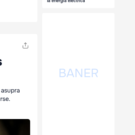
la energia electrică
s
t asupra
rse.