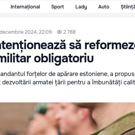
Internațional
Sport
Lady
Auto
Științ
 decembrie 2024, 22:09
2 788
ntenționează să reformez
militar obligatoriu
andantul forțelor de apărare estoniene, a propus
 dezvoltării armatei țării pentru a îmbunătăți cali