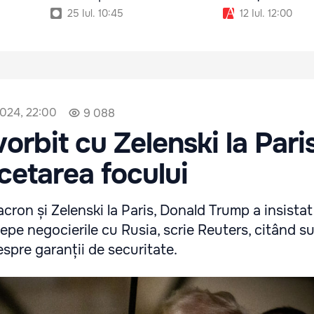
25 Iul. 10:45
12 Iul. 12:00
2024, 22:00
9 088
orbit cu Zelenski la Pari
cetarea focului
acron și Zelenski la Paris, Donald Trump a insista
cepe negocierile cu Rusia, scrie Reuters, citând su
espre garanții de securitate.