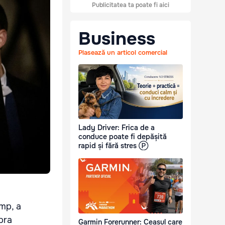
Publicitatea ta poate fi aici
Business
Plasează un articol comercial
Lady Driver: Frica de a
conduce poate fi depășită
rapid și fără stres Ⓟ
ump, a
upra
Garmin Forerunner: Ceasul care