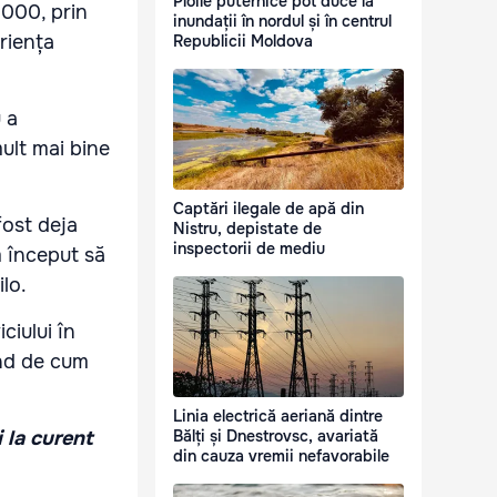
Ploile puternice pot duce la
.000, prin
inundații în nordul și în centrul
eriența
Republicii Moldova
 a
mult mai bine
Captări ilegale de apă din
fost deja
Nistru, depistate de
inspectorii de mediu
 început să
lo.
ciului în
ind de cum
Linia electrică aeriană dintre
i la curent
Bălți și Dnestrovsc, avariată
din cauza vremii nefavorabile