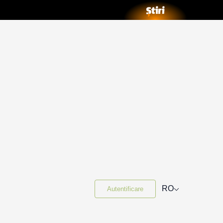
⌵
RO
Autentificare