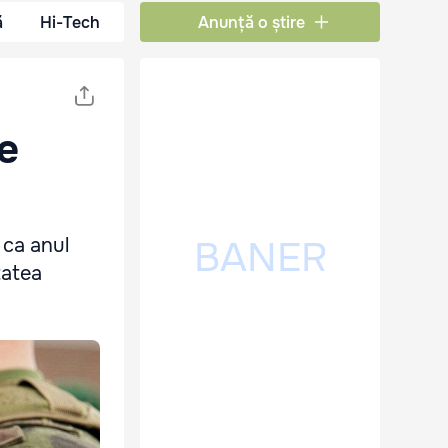
ă
Hi-Tech
Anunță o știre
e
 ca anul
tatea