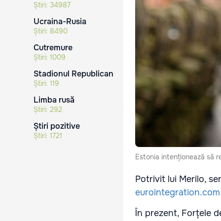
Știri:
34987
Ucraina-Rusia
Știri:
8490
Cutremure
Știri:
1009
Stadionul Republican
Știri:
119
Limba rusă
Știri:
292
Știri pozitive
Știri:
1721
Estonia intenționează să re
Potrivit lui Merilo, 
eurointegration.com
În prezent, Forțele 