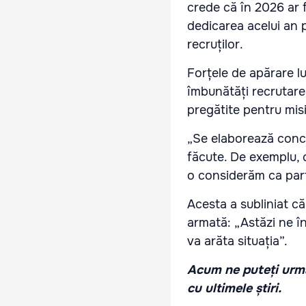
crede că în 2026 ar f
dedicarea acelui an p
recruților.
Forțele de apărare lu
îmbunătăți recrutarea
pregătite pentru misi
„Se elaborează conce
făcute. De exemplu, 
o considerăm ca parte
Acesta a subliniat că
armată: „Astăzi ne în
va arăta situația”.
Acum ne puteți urmă
cu ultimele știri.