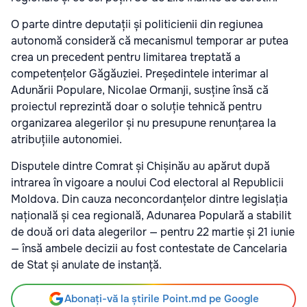
O parte dintre deputații și politicienii din regiunea
autonomă consideră că mecanismul temporar ar putea
crea un precedent pentru limitarea treptată a
competențelor Găgăuziei. Președintele interimar al
Adunării Populare, Nicolae Ormanji, susține însă că
proiectul reprezintă doar o soluție tehnică pentru
organizarea alegerilor și nu presupune renunțarea la
atribuțiile autonomiei.
Disputele dintre Comrat și Chișinău au apărut după
intrarea în vigoare a noului Cod electoral al Republicii
Moldova. Din cauza neconcordanțelor dintre legislația
națională și cea regională, Adunarea Populară a stabilit
de două ori data alegerilor — pentru 22 martie și 21 iunie
— însă ambele decizii au fost contestate de Cancelaria
de Stat și anulate de instanță.
Abonați-vă la știrile Point.md pe Google