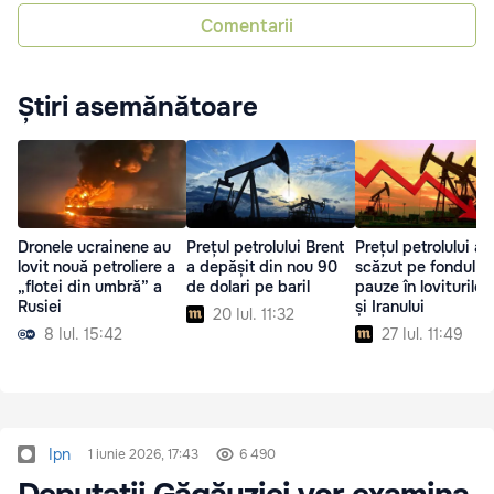
Comentarii
Știri asemănătoare
Dronele ucrainene au
Prețul petrolului Brent
Prețul petrolului a
lovit nouă petroliere a
a depășit din nou 90
scăzut pe fondul u
„flotei din umbră” a
de dolari pe baril
pauze în loviturile
Rusiei
și Iranului
20 Iul. 11:32
8 Iul. 15:42
27 Iul. 11:49
Ipn
1 iunie 2026, 17:43
6 490