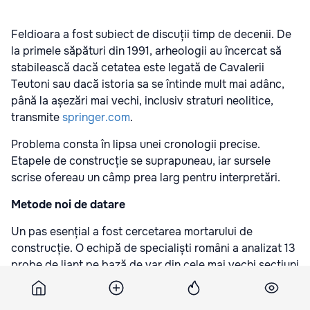
Feldioara a fost subiect de discuții timp de decenii. De
la primele săpături din 1991, arheologii au încercat să
stabilească dacă cetatea este legată de Cavalerii
Teutoni sau dacă istoria sa se întinde mult mai adânc,
până la așezări mai vechi, inclusiv straturi neolitice,
transmite
springer.com
.
Problema consta în lipsa unei cronologii precise.
Etapele de construcție se suprapuneau, iar sursele
scrise ofereau un câmp prea larg pentru interpretări.
Metode noi de datare
Un pas esențial a fost cercetarea mortarului de
construcție. O echipă de specialiști români a analizat 13
probe de liant pe bază de var din cele mai vechi secțiuni
ale zidurilor, aplicând metoda radiocarbonului și tehnici
chimice moderne.