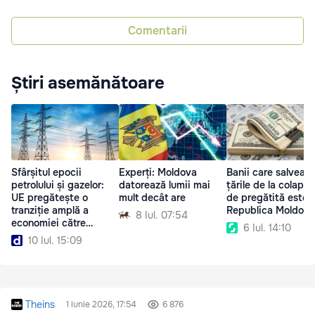
Comentarii
Știri asemănătoare
Sfârșitul epocii
Experți: Moldova
Banii care salveaz
petrolului și gazelor:
datorează lumii mai
țările de la colaps.
UE pregătește o
mult decât are
de pregătită este
tranziție amplă a
Republica Moldova
8 Iul. 07:54
economiei către
6 Iul. 14:10
energia electrică
10 Iul. 15:09
Theins
1 iunie 2026, 17:54
6 876