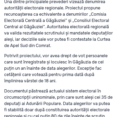
Una dintre principalele prevederi vizează denumirea
autorității electorale regionale. Proiectul propune
recunoașterea ca echivalente a denumirilor „Comisia
Electorală Centrală a Găgăuziei” și „Consiliul Electoral
Central al Găgăuziei”. Autoritatea electorală regională
va valida rezultatele scrutinului și mandatele deputaților
aleși, iar deciziile sale vor putea fi contestate la Curtea
de Apel Sud din Comrat.
Potrivit proiectului, vor avea drept de vot persoanele
care sunt înregistrate și locuiesc în Găgăuzia de cel
puțin un an înainte de data alegerilor. Excepție fac
cetățenii care votează pentru prima dată după
împlinirea vârstei de 18 ani.
Documentul păstrează actualul sistem electoral în
circumscripții uninominale, prin care sunt aleși cei 35 de
deputați ai Adunării Populare. Data alegerilor va putea
fi stabilită doar după constituirea autorității electorale
regionale și cu cel puțin 80 de zile înainte de scrutin.