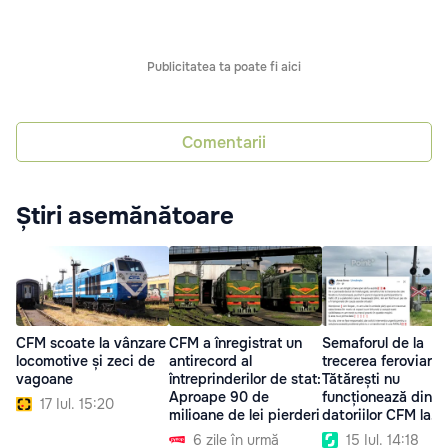
Publicitatea ta poate fi aici
Comentarii
Știri asemănătoare
CFM scoate la vânzare
CFM a înregistrat un
Semaforul de la
locomotive și zeci de
antirecord al
trecerea feroviară 
vagoane
întreprinderilor de stat:
Tătărești nu
Aproape 90 de
funcționează din c
17 Iul. 15:20
milioane de lei pierderi
datoriilor CFM la
energie
6 zile în urmă
15 Iul. 14:18