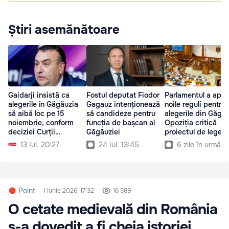
Știri asemănătoare
Gaidarji insistă ca
Fostul deputat Fiodor
Parlamentul a apro
alegerile în Găgăuzia
Gagauz intenționează
noile reguli pentru
să aibă loc pe 15
să candideze pentru
alegerile din Găgău
noiembrie, conform
funcția de bașcan al
Opoziția critică
deciziei Curții
Găgăuziei
proiectul de lege
Constituționale
13 Iul. 20:27
24 Iul. 13:45
6 zile în urmă
Point
1 iunie 2026, 17:32
16 589
O cetate medievală din România
s-a dovedit a fi cheia istoriei