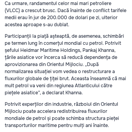
Ca urmare, randamentul celor mai mari petroliere
(VLCC) a crescut brusc. Dacă înainte de conflict tarifele
medii erau în jur de 200.000 de dolari pe zi, ulterior
acestea aproape s-au dublat.
Participanții la piață așteaptă, de asemenea, schimbări
pe termen lung în comerțul mondial cu petrol. Potrivit
șefului Heidmar Maritime Holdings, Pankaj Khanna,
țările asiatice vor încerca să reducă dependența de
aprovizionarea din Orientul Mijlociu. „După
normalizarea situației vom vedea o restructurare a
fluxurilor globale de țiței brut. Aceasta înseamnă că mai
mult petrol va veni din regiunea Atlanticului către
piețele asiatice”, a declarat Khanna.
Potrivit experților din industrie, războiul din Orientul
Mijlociu poate accelera redistribuirea fluxurilor
mondiale de petrol și poate schimba structura pieței
transporturilor maritime pentru mulți ani înainte.