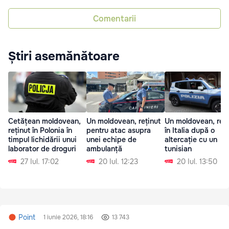
Comentarii
Știri asemănătoare
Cetățean moldovean,
Un moldovean, reținut
Un moldovean, reți
reținut în Polonia în
pentru atac asupra
în Italia după o
timpul lichidării unui
unei echipe de
altercație cu un
laborator de droguri
ambulanță
tunisian
27 Iul. 17:02
20 Iul. 12:23
20 Iul. 13:50
Point
1 iunie 2026, 18:16
13 743