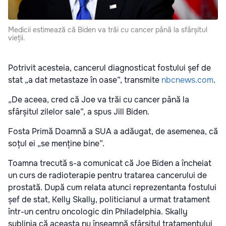
Medicii estimează că Biden va trăi cu cancer până la sfârșitul
vieții.
Potrivit acesteia, cancerul diagnosticat fostului șef de
stat „a dat metastaze în oase”, transmite
nbcnews.com
.
„De aceea, cred că Joe va trăi cu cancer până la
sfârșitul zilelor sale”, a spus Jill Biden.
Fosta Primă Doamnă a SUA a adăugat, de asemenea, că
soțul ei „se menține bine”.
Toamna trecută s-a comunicat că Joe Biden a încheiat
un curs de radioterapie pentru tratarea cancerului de
prostată. După cum relata atunci reprezentanta fostului
șef de stat, Kelly Skally, politicianul a urmat tratament
într-un centru oncologic din Philadelphia. Skally
sublinia că aceasta nu înseamnă sfârșitul tratamentului