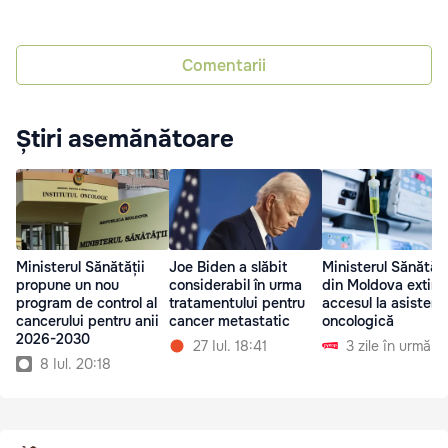
Comentarii
Știri asemănătoare
Ministerul Sănătății
Ministerul Sănătăți
Joe Biden a slăbit
propune un nou
din Moldova extin
considerabil în urma
program de control al
accesul la asistenț
tratamentului pentru
cancerului pentru anii
oncologică
cancer metastatic
2026-2030
3 zile în urmă
27 Iul. 18:41
8 Iul. 20:18