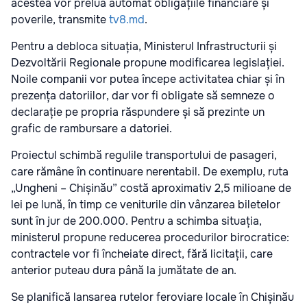
acestea vor prelua automat obligațiile financiare și
poverile, transmite
tv8.md
.
Pentru a debloca situația, Ministerul Infrastructurii și
Dezvoltării Regionale propune modificarea legislației.
Noile companii vor putea începe activitatea chiar și în
prezența datoriilor, dar vor fi obligate să semneze o
declarație pe propria răspundere și să prezinte un
grafic de rambursare a datoriei.
Proiectul schimbă regulile transportului de pasageri,
care rămâne în continuare nerentabil. De exemplu, ruta
„Ungheni – Chișinău” costă aproximativ 2,5 milioane de
lei pe lună, în timp ce veniturile din vânzarea biletelor
sunt în jur de 200.000. Pentru a schimba situația,
ministerul propune reducerea procedurilor birocratice:
contractele vor fi încheiate direct, fără licitații, care
anterior puteau dura până la jumătate de an.
Se planifică lansarea rutelor feroviare locale în Chișinău