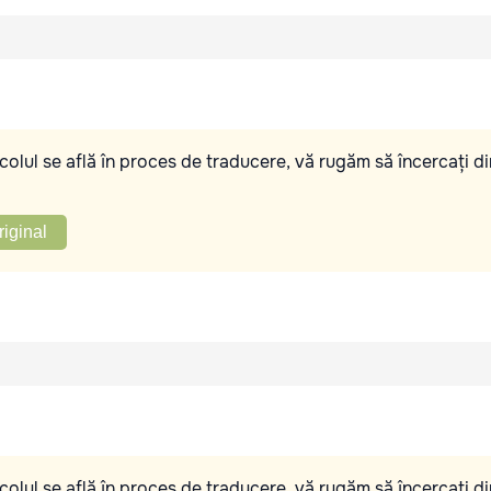
olul se află în proces de traducere, vă rugăm să încercați di
riginal
olul se află în proces de traducere, vă rugăm să încercați di