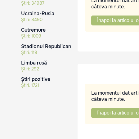
La momentul dat artic
Știri:
34987
câteva minute.
Ucraina-Rusia
Știri:
8490
Înapoi la articolul o
Cutremure
Știri:
1009
Stadionul Republican
Știri:
119
Limba rusă
Știri:
292
Știri pozitive
Știri:
1721
La momentul dat artic
câteva minute.
Înapoi la articolul o