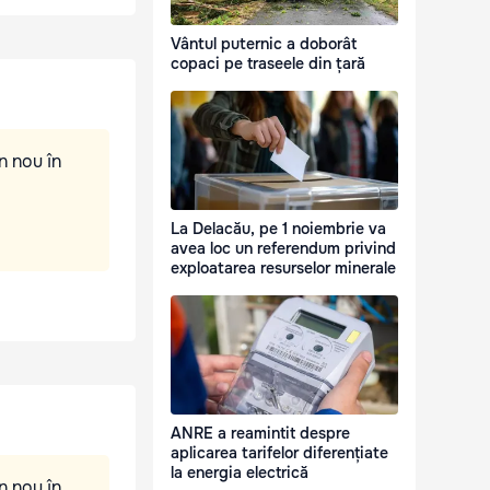
Vântul puternic a doborât
copaci pe traseele din țară
n nou în
La Delacău, pe 1 noiembrie va
avea loc un referendum privind
exploatarea resurselor minerale
ANRE a reamintit despre
aplicarea tarifelor diferențiate
la energia electrică
n nou în