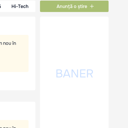
ă
Hi-Tech
Anunță o știre
n nou în