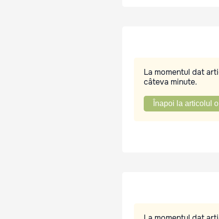
La momentul dat artic
câteva minute.
Înapoi la articolul o
La momentul dat artic