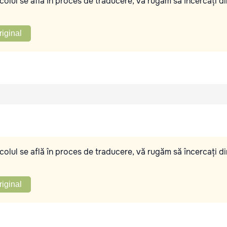
olul se află în proces de traducere, vă rugăm să încercați di
riginal
olul se află în proces de traducere, vă rugăm să încercați di
riginal