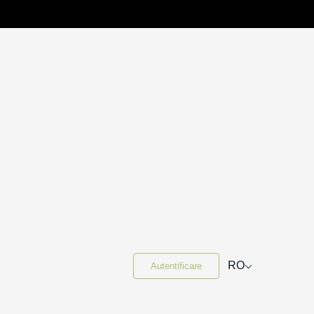
⌵
RO
Autentificare