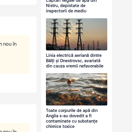
Captări ilegale de apă din
Nistru, depistate de
inspectorii de mediu
n nou în
Linia electrică aeriană dintre
Bălți și Dnestrovsc, avariată
din cauza vremii nefavorabile
Toate corpurile de apă din
Anglia s-au dovedit a fi
contaminate cu substanțe
chimice toxice
n nou în