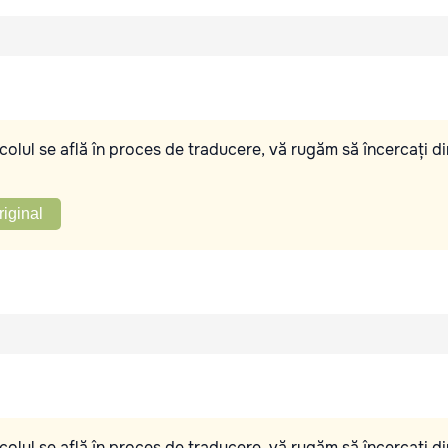
olul se află în proces de traducere, vă rugăm să încercați di
riginal
olul se află în proces de traducere, vă rugăm să încercați di