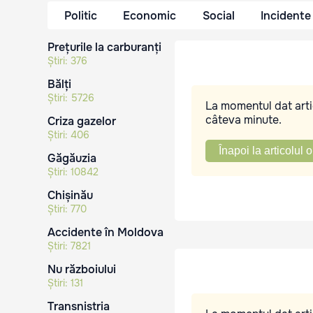
Politic
Economic
Social
Incidente
Prețurile la carburanți
Știri:
376
Bălți
Știri:
5726
La momentul dat artic
câteva minute.
Criza gazelor
Știri:
406
Înapoi la articolul o
Găgăuzia
Știri:
10842
Chișinău
Știri:
770
Accidente în Moldova
Știri:
7821
Nu războiului
Știri:
131
Transnistria