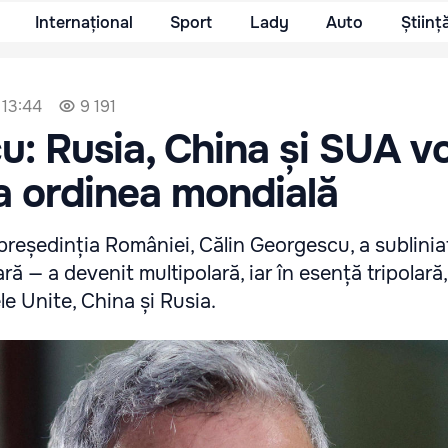
Internațional
Sport
Lady
Auto
Științ
 13:44
9 191
: Rusia, China și SUA v
a ordinea mondială
președinția României, Călin Georgescu, a sublini
ră — a devenit multipolară, iar în esență tripolară,
le Unite, China și Rusia.