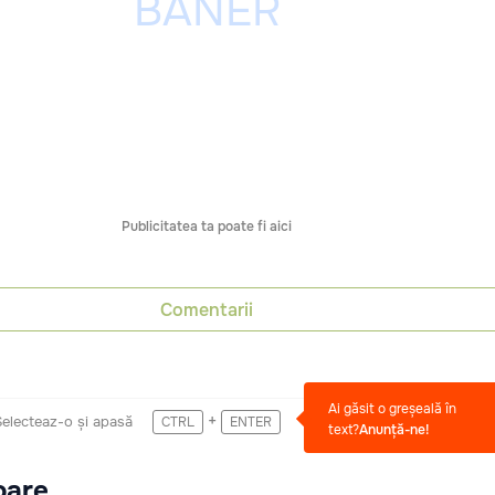
Publicitatea ta poate fi aici
Comentarii
Ai găsit o greșeală în
+
Selecteaz-o și apasă
CTRL
ENTER
text?
Anunță-ne!
oare