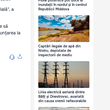
Ploile puternice pot duce la
inundații în nordul și în centrul
ală”, a
Republicii Moldova
e să
nunțarea la
Captări ilegale de apă din
Nistru, depistate de
inspectorii de mediu
Linia electrică aeriană dintre
Bălți și Dnestrovsc, avariată
din cauza vremii nefavorabile