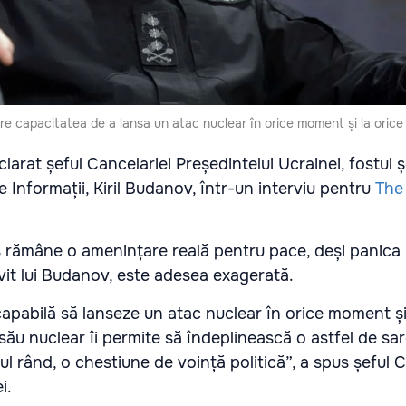
e capacitatea de a lansa un atac nuclear în orice moment și la orice 
arat șeful Cancelariei Președintelui Ucrainei, fostul ș
de Informații, Kiril Budanov, într-un interviu pentru
The
s rămâne o amenințare reală pentru pace, deși panica
ivit lui Budanov, este adesea exagerată.
capabilă să lanseze un atac nuclear în orice moment și
 său nuclear îi permite să îndeplinească o astfel de sa
ul rând, o chestiune de voință politică”, a spus șeful C
i.