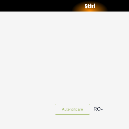
⌵
RO
Autentificare