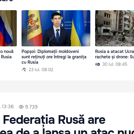
 o nouă
Popșoi: Diplomații moldoveni
Rusia a atacat Ucra
 Rusia
sunt reținuți ore întregi la granița
rachete și drone: S
cu Rusia
30 Iul. 08:45
23 Iul. 08:02
, 13:36
9 739
 Federația Rusă are
ea de a lansa un atac nu