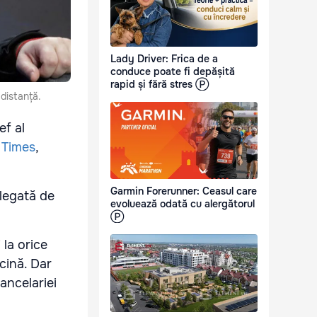
Lady Driver: Frica de a
conduce poate fi depășită
rapid și fără stres Ⓟ
distanță.
ef al
 Times
,
Garmin Forerunner: Ceasul care
 legată de
evoluează odată cu alergătorul
Ⓟ
 la orice
rcină. Dar
ancelariei