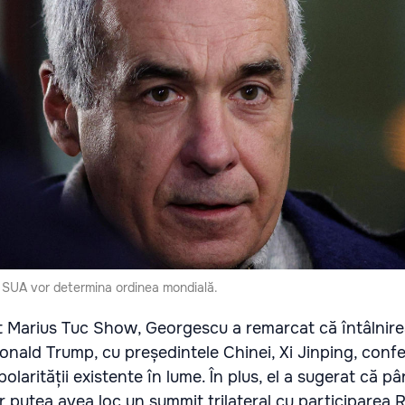
i SUA vor determina ordinea mondială.
 Marius Tuc Show, Georgescu a remarcat că întâlnir
onald Trump, cu președintele Chinei, Xi Jinping, conf
polarității existente în lume. În plus, el a sugerat că pâ
ar putea avea loc un summit trilateral cu participarea R