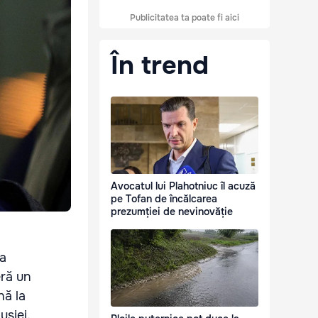
Publicitatea ta poate fi aici
În trend
Avocatul lui Plahotniuc îl acuză
pe Tofan de încălcarea
prezumției de nevinovăție
ea
eră un
nă la
usiei.