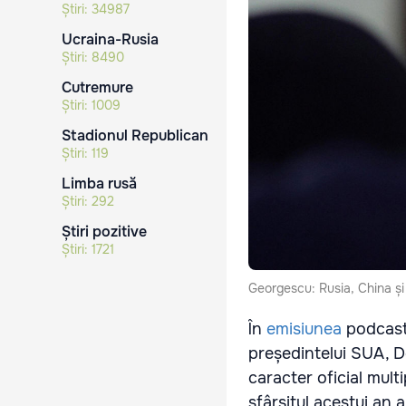
Știri:
34987
Ucraina-Rusia
Știri:
8490
Cutremure
Știri:
1009
Stadionul Republican
Știri:
119
Limba rusă
Știri:
292
Știri pozitive
Știri:
1721
Georgescu: Rusia, China ș
În
emisiunea
podcast
președintelui SUA, D
caracter oficial multi
sfârșitul acestui an 