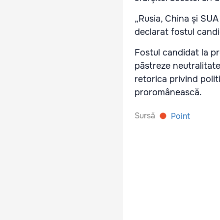
„Rusia, China și SUA
declarat fostul cand
Fostul candidat la p
păstreze neutralitate
retorica privind pol
proromânească.
Sursă
Point