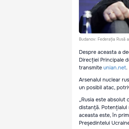
Budanov: Federația Rusă ar
Despre aceasta a decl
Direcției Principale 
transmite
unian.net
.
Arsenalul nuclear ru
un posibil atac, potr
„Rusia este absolut 
distanță. Potențialul
aceasta este, în prim
Președintelui Ucraine