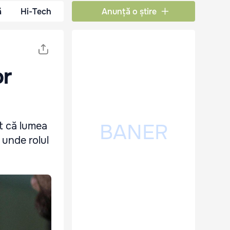
ă
Hi-Tech
Anunță o știre
or
at că lumea
 unde rolul