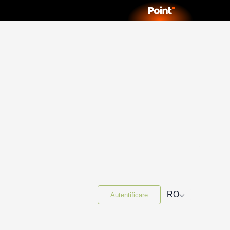
⌵
RO
Autentificare