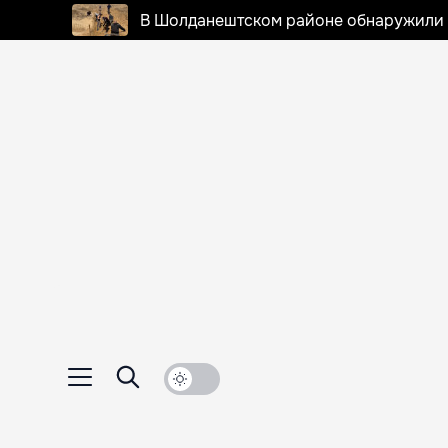
В Шолданештском районе обнаружили 