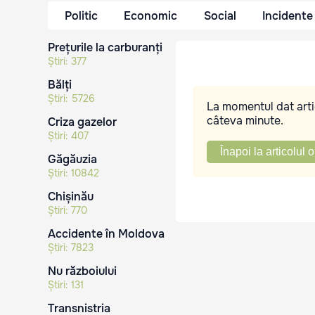
Politic
Economic
Social
Incidente
Prețurile la carburanți
Știri:
377
Bălți
Știri:
5726
La momentul dat artic
câteva minute.
Criza gazelor
Știri:
407
Înapoi la articolul o
Găgăuzia
Știri:
10842
Chișinău
Știri:
770
Accidente în Moldova
Știri:
7823
Nu războiului
Știri:
131
Transnistria