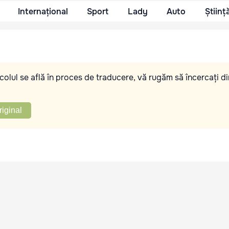
Internațional
Sport
Lady
Auto
Științ
olul se află în proces de traducere, vă rugăm să încercați di
riginal