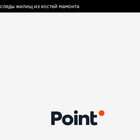
следы жилищ из костей мамонта