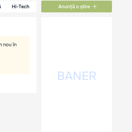
ă
Hi-Tech
Anunță o știre
n nou în