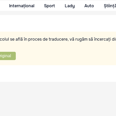
Internațional
Sport
Lady
Auto
Științ
olul se află în proces de traducere, vă rugăm să încercați di
riginal