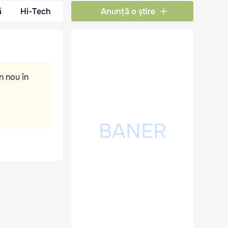
ă
Hi-Tech
Anunță o știre
n nou în