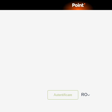
⌵
RO
Autentificare