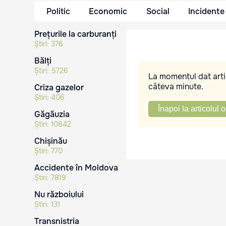
Politic
Economic
Social
Incidente
Prețurile la carburanți
Știri:
376
Bălți
Știri:
5726
La momentul dat artic
câteva minute.
Criza gazelor
Știri:
406
Înapoi la articolul o
Găgăuzia
Știri:
10842
Chișinău
Știri:
770
Accidente în Moldova
Știri:
7819
Nu războiului
Știri:
131
Transnistria