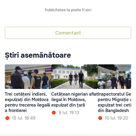
Publicitatea ta poate fi aici
Comentarii
Știri asemănătoare
Trei cetățeni indieni,
Cetățean nigerian aflat
Inspectoratul Gene
expulzați din Moldova
ilegal în Moldova,
pentru Migrație a
pentru trecerea ilegală
expulzat din țară
expulzat trei cetăț
a frontierei
din Bangladesh
9 Iul. 19:13
15 Iul. 18:49
10 Iul. 19:20