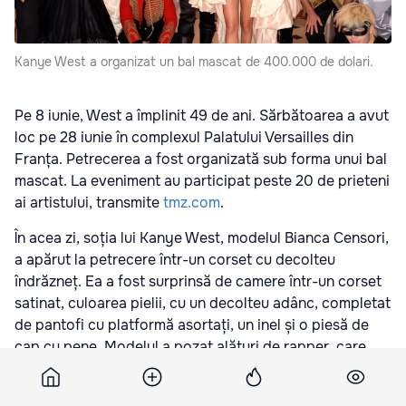
Kanye West a organizat un bal mascat de 400.000 de dolari.
Pe 8 iunie, West a împlinit 49 de ani. Sărbătoarea a avut
loc pe 28 iunie în complexul Palatului Versailles din
Franța. Petrecerea a fost organizată sub forma unui bal
mascat. La eveniment au participat peste 20 de prieteni
ai artistului, transmite
tmz.com
.
În acea zi, soția lui Kanye West, modelul Bianca Censori,
a apărut la petrecere într-un corset cu decolteu
îndrăzneț. Ea a fost surprinsă de camere într-un corset
satinat, culoarea pielii, cu un decolteu adânc, completat
de pantofi cu platformă asortați, un inel și o piesă de
cap cu pene. Modelul a pozat alături de rapper, care
stătea pe un scaun. Kanye West a fost fotografiat
purtând un costum negru din piele și o mască.