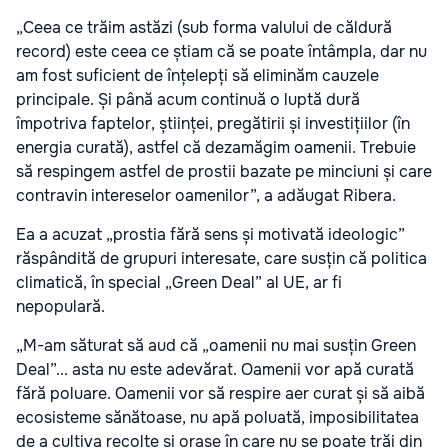
„Ceea ce trăim astăzi (sub forma valului de căldură
record) este ceea ce știam că se poate întâmpla, dar nu
am fost suficient de înțelepți să eliminăm cauzele
principale. Și până acum continuă o luptă dură
împotriva faptelor, științei, pregătirii și investițiilor (în
energia curată), astfel că dezamăgim oamenii. Trebuie
să respingem astfel de prostii bazate pe minciuni și care
contravin intereselor oamenilor”, a adăugat Ribera.
Ea a acuzat „prostia fără sens și motivată ideologic”
răspândită de grupuri interesate, care susțin că politica
climatică, în special „Green Deal” al UE, ar fi
nepopulară.
„M-am săturat să aud că „oamenii nu mai susțin Green
Deal”... asta nu este adevărat. Oamenii vor apă curată
fără poluare. Oamenii vor să respire aer curat și să aibă
ecosisteme sănătoase, nu apă poluată, imposibilitatea
de a cultiva recolte și orașe în care nu se poate trăi din