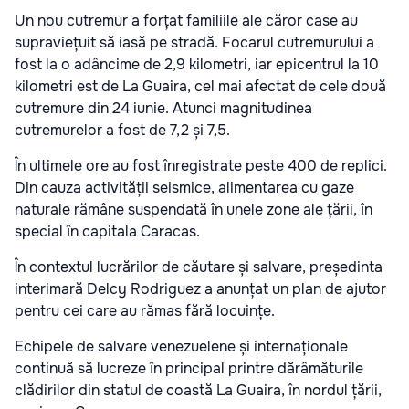
Un nou cutremur a forțat familiile ale căror case au
supraviețuit să iasă pe stradă. Focarul cutremurului a
fost la o adâncime de 2,9 kilometri, iar epicentrul la 10
kilometri est de La Guaira, cel mai afectat de cele două
cutremure din 24 iunie. Atunci magnitudinea
cutremurelor a fost de 7,2 și 7,5.
În ultimele ore au fost înregistrate peste 400 de replici.
Din cauza activității seismice, alimentarea cu gaze
naturale rămâne suspendată în unele zone ale țării, în
special în capitala Caracas.
În contextul lucrărilor de căutare și salvare, președinta
interimară Delcy Rodriguez a anunțat un plan de ajutor
pentru cei care au rămas fără locuințe.
Echipele de salvare venezuelene și internaționale
continuă să lucreze în principal printre dărâmăturile
clădirilor din statul de coastă La Guaira, în nordul țării,