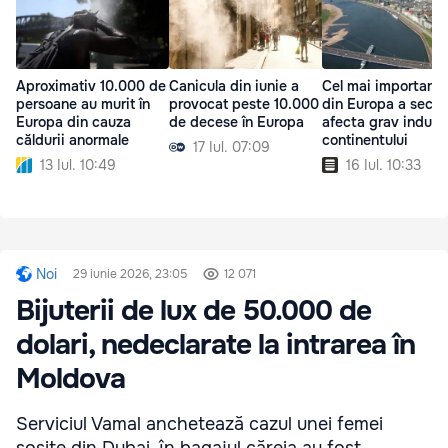
Aproximativ 10.000 de
Canicula din iunie a
Cel mai important 
persoane au murit în
provocat peste 10.000
din Europa a secat
Europa din cauza
de decese în Europa
afecta grav industr
căldurii anormale
continentului
17 Iul. 07:09
13 Iul. 10:49
16 Iul. 10:33
Noi
29 iunie 2026, 23:05
12 071
Bijuterii de lux de 50.000 de
dolari, nedeclarate la intrarea în
Moldova
Serviciul Vamal anchetează cazul unei femei
sosite din Dubai, în bagajul căreia au fost