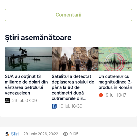
Comentarii
Știri asemănătoare
SUA au obținut 13
Satelitul a detectat
Un cutremur cu
miliarde de dolari din
deplasarea solului de
magnitudinea 3,4 
vânzarea petrolului
până la 60 de
produs în România
venezuelean
centimetri după
9 Iul. 10:17
cutremurele din
23 Iul. 07:09
Venezuela
10 Iul. 18:30
Stiri
29 iunie 2026, 23:22
9 105