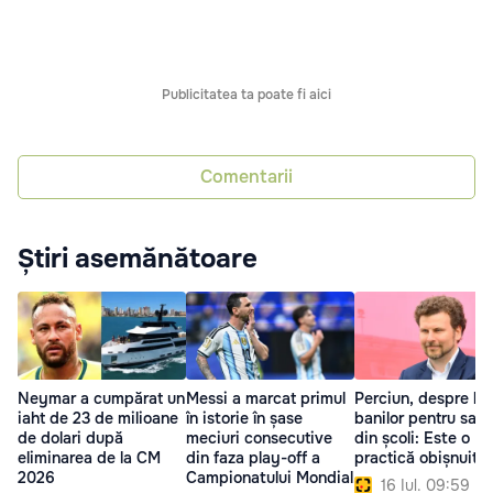
Publicitatea ta poate fi aici
Comentarii
Știri asemănătoare
Neymar a cumpărat un
Messi a marcat primul
Perciun, despre lip
iaht de 23 de milioane
în istorie în șase
banilor pentru salar
de dolari după
meciuri consecutive
din școli: Este o
eliminarea de la CM
din faza play-off a
practică obișnuită
2026
Campionatului Mondial
16 Iul. 09:59