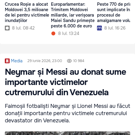
Crucea Roșie a alocat
Europarlamentar:
Peste 770 de primă
Moldovei 3,5 milioane
Trimitem Moldovei
sunt implicate în
de lei pentru victimele
miliarde, iar verișoara
procesul de
inundațiilor
Maiei Sandu primește
amalgamare volunt
peste 6.000 de euro
8 Iul. 08:42
8 Iul. 16:26
8 Iul. 13:24
Media
29 iunie 2026, 23:00
10 984
Neymar și Messi au donat sume
importante victimelor
cutremurului din Venezuela
Faimoșii fotbaliști Neymar și Lionel Messi au făcut
donații importante pentru victimele cutremurului
devastator din Venezuela.