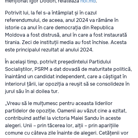
menționat Igor Dodon, relatează
noi.md
.
Potrivit lui, la fel s-a întâmplat și în cazul
referendumului, de aceea, anul 2024 va rămâne în
istorie ca anul în care democrația din Republica
Moldova a fost distrusă, anul în care a fost instaurată
tirania. Zeci de instituții media au fost închise. Acesta
este principalul rezultat al anului 2024.
În același timp, potrivit președintelui Partidului
Socialiștilor, PSRM a dat dovadă de maturitate politică,
înaintând un candidat independent, care a câștigat în
interiorul țării, iar opoziția a reușit să se consolideze în
jurul său în al doilea tur.
„Vreau să le mulțumesc pentru aceasta liderilor
partidelor de opoziție. Oamenii au văzut cine a ezitat,
contribuind astfel la victoria Maiei Sandu în aceste
alegeri. Unii – prin tăcerea lor, alții – prin aparițiile
comune cu câteva zile înainte de alegeri. Cetățenii vor