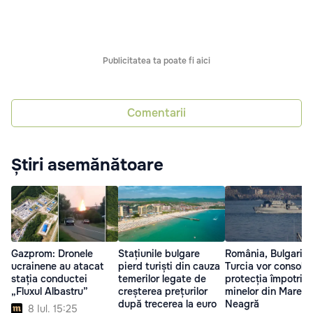
Publicitatea ta poate fi aici
Comentarii
Știri asemănătoare
Gazprom: Dronele
Stațiunile bulgare
România, Bulgaria 
ucrainene au atacat
pierd turiști din cauza
Turcia vor consoli
stația conductei
temerilor legate de
protecția împotriv
„Fluxul Albastru”
creșterea prețurilor
minelor din Marea
după trecerea la euro
Neagră
8 Iul. 15:25