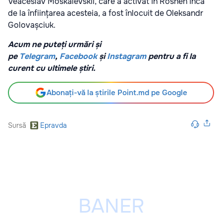
Veaceslav Moskalevskii, care a activat în Roshen încă
de la înființarea acesteia, a fost înlocuit de Oleksandr
Golovașciuk.
Acum ne puteți urmări și
pe
Telegram
,
Facebook
și
Instagram
pentru a fi la
curent cu ultimele știri.
Abonați-vă la știrile Point.md pe Google
Sursă
Epravda