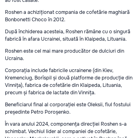
au fost casate.
Roshen a achiziționat compania de cofetărie maghiară
Bonbonetti Choco în 2012.
După închiderea acesteia, Roshen rămâne cu o singură
fabrică în afara Ucrainei, situată în Klaipeda, Lituania.
Roshen este cel mai mare producător de dulciuri din
Ucraina.
Corporația include fabricile ucrainene (din Kiev,
Kremenciug, Borîspil și două platforme de producție din
Vinnița), fabrica de cofetărie din Klaipeda, Lituania,
precum și fabrica de lactate din Vinnița.
Beneficiarul final al corporației este Oleksii, fiul fostului
președinte Petro Poroșenko.
În vara anului 2024, componența direcției Roshen s-a
schimbat. Vechiul lider al companiei de cofetărie,