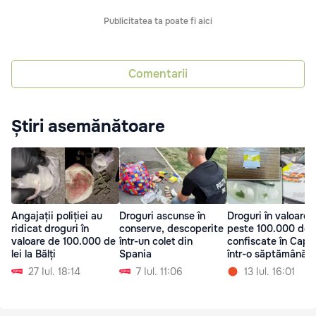
Publicitatea ta poate fi aici
Comentarii
Știri asemănătoare
Angajații poliției au
Droguri ascunse în
Droguri în valoare 
ridicat droguri în
conserve, descoperite
peste 100.000 de l
valoare de 100.000 de
într-un colet din
confiscate în Capit
lei la Bălți
Spania
într-o săptămână
27 Iul. 18:14
7 Iul. 11:06
13 Iul. 16:01