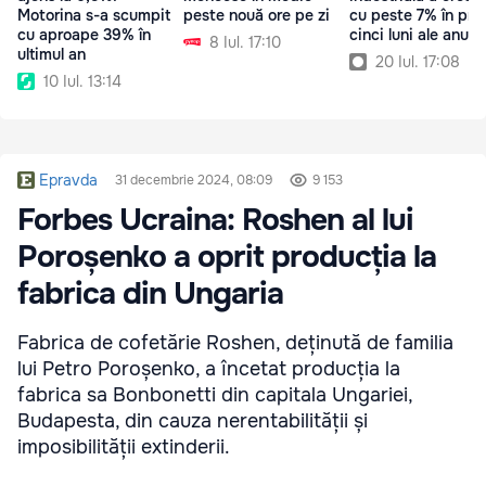
Motorina s-a scumpit
peste nouă ore pe zi
cu peste 7% în pri
cu aproape 39% în
cinci luni ale anului
8 Iul. 17:10
ultimul an
20 Iul. 17:08
10 Iul. 13:14
Epravda
31 decembrie 2024, 08:09
9 153
Forbes Ucraina: Roshen al lui
Poroșenko a oprit producția la
fabrica din Ungaria
Fabrica de cofetărie Roshen, deținută de familia
lui Petro Poroșenko, a încetat producția la
fabrica sa Bonbonetti din capitala Ungariei,
Budapesta, din cauza nerentabilității și
imposibilității extinderii.