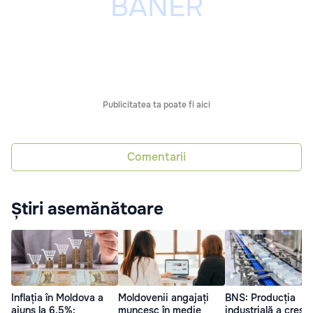
Publicitatea ta poate fi aici
Comentarii
Știri asemănătoare
Inflația în Moldova a
Moldovenii angajați
BNS: Producția
ajuns la 6,5%:
muncesc în medie
industrială a cresc