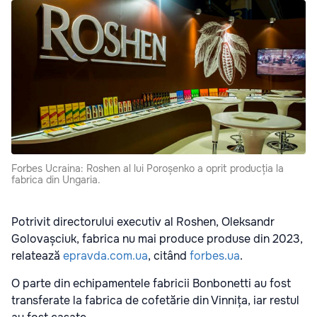
Forbes Ucraina: Roshen al lui Poroșenko a oprit producția la
fabrica din Ungaria.
Potrivit directorului executiv al Roshen, Oleksandr
Golovașciuk, fabrica nu mai produce produse din 2023,
relatează
epravda.com.ua
, citând
forbes.ua
.
O parte din echipamentele fabricii Bonbonetti au fost
transferate la fabrica de cofetărie din Vinnița, iar restul