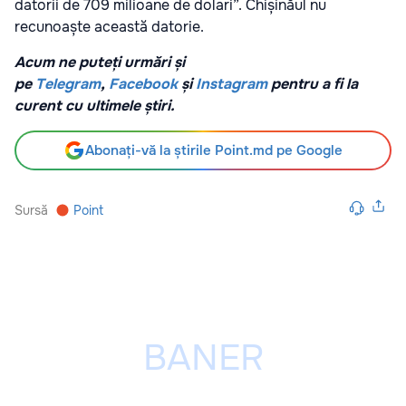
datorii de 709 milioane de dolari”. Chișinăul nu
recunoaște această datorie.
Acum ne puteți urmări și
pe
Telegram
,
Facebook
și
Instagram
pentru a fi la
curent cu ultimele știri.
Abonați-vă la știrile Point.md pe Google
Sursă
Point