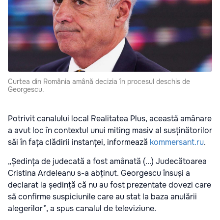
Curtea din România amână decizia în procesul deschis de
Georgescu.
Potrivit canalului local Realitatea Plus, această amânare
a avut loc în contextul unui miting masiv al susținătorilor
săi în fața clădirii instanței, informează
kommersant.ru
.
„Ședința de judecată a fost amânată (...) Judecătoarea
Cristina Ardeleanu s-a abținut. Georgescu însuși a
declarat la ședință că nu au fost prezentate dovezi care
să confirme suspiciunile care au stat la baza anulării
alegerilor”, a spus canalul de televiziune.