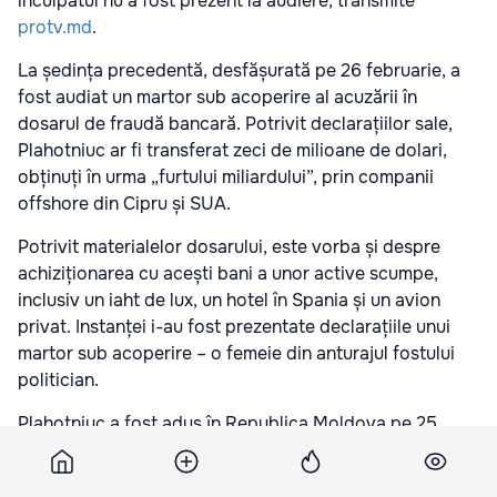
inculpatul nu a fost prezent la audiere, transmite
protv.md
.
La ședința precedentă, desfășurată pe 26 februarie, a
fost audiat un martor sub acoperire al acuzării în
dosarul de fraudă bancară. Potrivit declarațiilor sale,
Plahotniuc ar fi transferat zeci de milioane de dolari,
obținuți în urma „furtului miliardului”, prin companii
offshore din Cipru și SUA.
Potrivit materialelor dosarului, este vorba și despre
achiziționarea cu acești bani a unor active scumpe,
inclusiv un iaht de lux, un hotel în Spania și un avion
privat. Instanței i-au fost prezentate declarațiile unui
martor sub acoperire – o femeie din anturajul fostului
politician.
Plahotniuc a fost adus în Republica Moldova pe 25
septembrie, după șase ani petrecuți în afara țării. În
prezent, el este inculpat în cinci dosare penale, însă