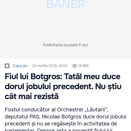
Publicitatea ta poate fi aici
Cancan
20 martie 2026, 16:00
16 866
Fiul lui Botgros: Tatăl meu duce
dorul jobului precedent. Nu știu
cât mai rezistă
Fostul conducător al Orchestrei „Lăutarii”,
deputatul PAS, Nicolae Botgros duce dorul jobului
precedent și nu se regăsește în activitatea de
parlamentar. Despre asta a povestit fiului lui,