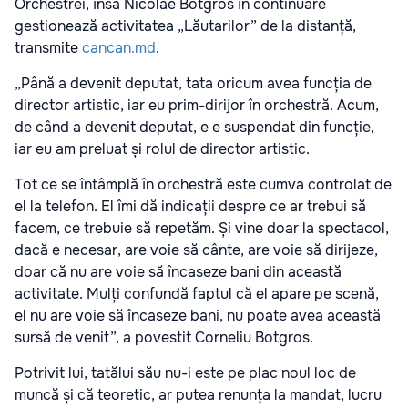
Orchestrei, însă Nicolae Botgros în continuare
gestionează activitatea „Lăutarilor”
de la distanță,
transmite
cancan.md
.
„Până a devenit deputat, tata oricum avea funcția de
director artistic, iar eu prim-dirijor în orchestră. Acum,
de când a devenit deputat, e e suspendat din funcție,
iar eu am preluat și rolul de director artistic.
Tot ce se întâmplă în orchestră este cumva controlat de
el la telefon. El îmi dă indicații despre ce ar trebui să
facem, ce trebuie să repetăm. Și vine doar la spectacol,
dacă e necesar, are voie să cânte, are voie să dirijeze,
doar că nu are voie să încaseze bani din această
activitate. Mulți confundă faptul că el apare pe scenă,
el nu are voie să încaseze bani, nu poate avea această
sursă de venit”, a povestit Corneliu Botgros.
Potrivit lui, tatălui său nu-i este pe plac noul loc de
muncă și că teoretic, ar putea renunța la mandat, lucru