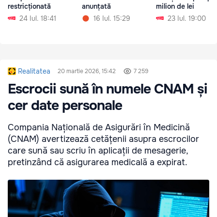
restricționată
anunțată
milion de lei
24 Iul. 18:41
16 Iul. 15:29
23 Iul. 19:00
Realitatea
20 martie 2026, 15:42
7 259
Escrocii sună în numele CNAM și
cer date personale
Compania Națională de Asigurări în Medicină
(CNAM) avertizează cetățenii asupra escrocilor
care sună sau scriu în aplicații de mesagerie,
pretinzând că asigurarea medicală a expirat.