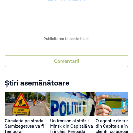
Publicitatea ta poate fi aici
Comentarii
Știri asemănătoare
Circulația pe strada
Un tronson al străzii
O agenție de turis
Sarmizegetusa va fi
Minsk din Capitală va
din Capitală a înșe
temporar
fi închis. Perioada
clienții cu aproape