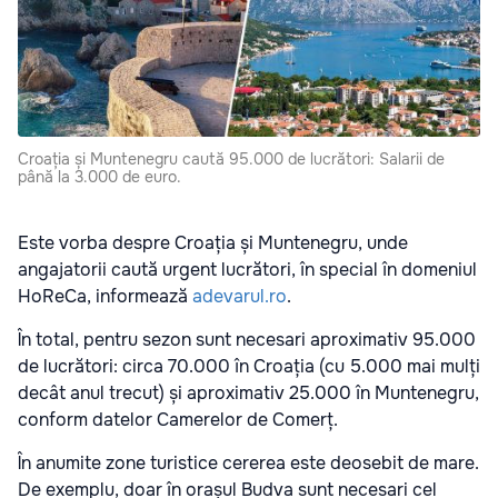
Croația și Muntenegru caută 95.000 de lucrători: Salarii de
până la 3.000 de euro.
Este vorba despre Croația și Muntenegru, unde
angajatorii caută urgent lucrători, în special în domeniul
HoReCa, informează
adevarul.ro
.
În total, pentru sezon sunt necesari aproximativ 95.000
de lucrători: circa 70.000 în Croația (cu 5.000 mai mulți
decât anul trecut) și aproximativ 25.000 în Muntenegru,
conform datelor Camerelor de Comerț.
În anumite zone turistice cererea este deosebit de mare.
De exemplu, doar în orașul Budva sunt necesari cel