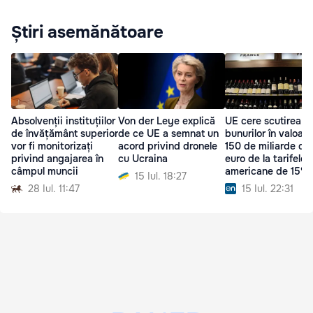
Știri asemănătoare
Absolvenții instituțiilor
Von der Leye explică
UE cere scutirea
de învățământ superior
de ce UE a semnat un
bunurilor în valoar
vor fi monitorizați
acord privind dronele
150 de miliarde de
privind angajarea în
cu Ucraina
euro de la tarifele
câmpul muncii
americane de 15%
15 Iul. 18:27
28 Iul. 11:47
15 Iul. 22:31