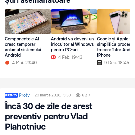
Știri asemănătoare
Componentele AI
Android va deveni un
Google și Apple vo
cresc temporar
înlocuitor al Windows
simplifica procesul
volumul sistemului
pentru PC-uri
trecere între Andro
Android
iPhone
4 Feb. 19:43
4 Mai. 23:40
9 Dec. 18:45
Protv
20 martie 2026, 15:30
6 217
Încă 30 de zile de arest
preventiv pentru Vlad
Plahotniuc