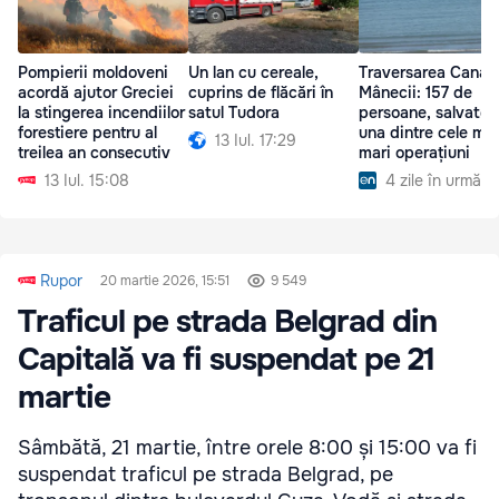
Pompierii moldoveni
Un lan cu cereale,
Traversarea Canalu
acordă ajutor Greciei
cuprins de flăcări în
Mânecii: 157 de
la stingerea incendiilor
satul Tudora
persoane, salvate î
forestiere pentru al
una dintre cele mai
13 Iul. 17:29
treilea an consecutiv
mari operațiuni
13 Iul. 15:08
4 zile în urmă
Rupor
20 martie 2026, 15:51
9 549
Traficul pe strada Belgrad din
Capitală va fi suspendat pe 21
martie
Sâmbătă, 21 martie, între orele 8:00 și 15:00 va fi
suspendat traficul pe strada Belgrad, pe