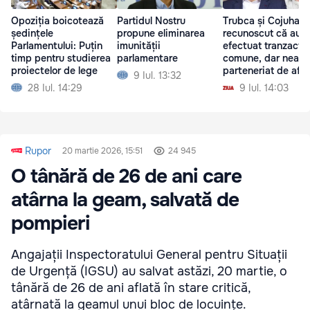
Opoziția boicotează
Partidul Nostru
Trubca și Cojuhari
ședințele
propune eliminarea
recunoscut că au
Parlamentului: Puțin
imunității
efectuat tranzacții
timp pentru studierea
parlamentare
comune, dar neagă
proiectelor de lege
parteneriat de afac
9 Iul. 13:32
28 Iul. 14:29
9 Iul. 14:03
Rupor
20 martie 2026, 15:51
24 945
O tânără de 26 de ani care
atârna la geam, salvată de
pompieri
Angajații Inspectoratului General pentru Situații
de Urgență (IGSU) au salvat astăzi, 20 martie, o
tânără de 26 de ani aflată în stare critică,
atârnată la geamul unui bloc de locuințe.