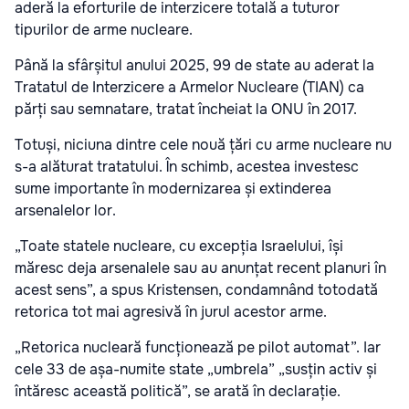
aderă la eforturile de interzicere totală a tuturor
tipurilor de arme nucleare.
Până la sfârșitul anului 2025, 99 de state au aderat la
Tratatul de Interzicere a Armelor Nucleare (TIAN) ca
părți sau semnatare, tratat încheiat la ONU în 2017.
Totuși, niciuna dintre cele nouă țări cu arme nucleare nu
s-a alăturat tratatului. În schimb, acestea investesc
sume importante în modernizarea și extinderea
arsenalelor lor.
„Toate statele nucleare, cu excepția Israelului, își
măresc deja arsenalele sau au anunțat recent planuri în
acest sens”, a spus Kristensen, condamnând totodată
retorica tot mai agresivă în jurul acestor arme.
„Retorica nucleară funcționează pe pilot automat”. Iar
cele 33 de așa-numite state „umbrela” „susțin activ și
întăresc această politică”, se arată în declarație.