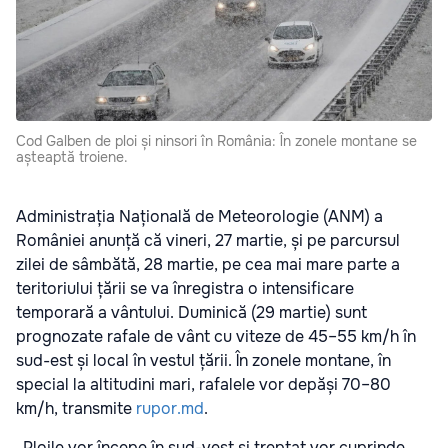
Cod Galben de ploi și ninsori în România: În zonele montane se
așteaptă troiene.
Administrația Națională de Meteorologie (ANM) a
României anunță că vineri, 27 martie, și pe parcursul
zilei de sâmbătă, 28 martie, pe cea mai mare parte a
teritoriului țării se va înregistra o intensificare
temporară a vântului. Duminică (29 martie) sunt
prognozate rafale de vânt cu viteze de 45–55 km/h în
sud-est și local în vestul țării. În zonele montane, în
special la altitudini mari, rafalele vor depăși 70–80
km/h, transmite
rupor.md
.
„Ploile vor începe în sud-vest și treptat vor cuprinde