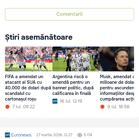
Comentarii
Știri asemănătoare
FIFA a amendat un
Argentina riscă o
Musk, amendat cu 
atacant al SUA cu
amendă pentru un
milioane de dolari
40.000 de dolari după
banner politic, după
pentru ascunderea
scandalul cu
calificarea în finală
informațiilor despr
cartonașul roșu
cumpărarea acțiuni
16 Iul. 12:19
Twitter
7 Iul. 09:22
9 Iul. 18:56
Euronews
27 martie 2026, 12:27
5 174