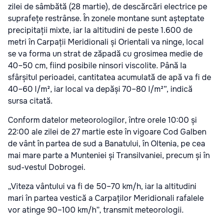
zilei de sâmbătă (28 martie), de descărcări electrice pe
suprafețe restrânse. În zonele montane sunt așteptate
precipitații mixte, iar la altitudini de peste 1.600 de
metri în Carpații Meridionali și Orientali va ninge, local
se va forma un strat de zăpadă cu grosimea medie de
40–50 cm, fiind posibile ninsori viscolite. Până la
sfârșitul perioadei, cantitatea acumulată de apă va fi de
40–60 l/m², iar local va depăși 70–80 l/m²”, indică
sursa citată.
Conform datelor meteorologilor, între orele 10:00 și
22:00 ale zilei de 27 martie este în vigoare Cod Galben
de vânt în partea de sud a Banatului, în Oltenia, pe cea
mai mare parte a Munteniei și Transilvaniei, precum și în
sud-vestul Dobrogei.
„Viteza vântului va fi de 50–70 km/h, iar la altitudini
mari în partea vestică a Carpaților Meridionali rafalele
vor atinge 90–100 km/h”, transmit meteorologii.