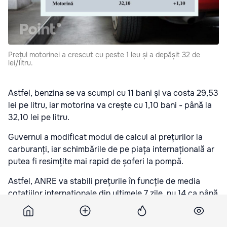
Prețul motorinei a crescut cu peste 1 leu și a depășit 32 de
lei/litru.
Astfel, benzina se va scumpi cu 11 bani și va costa 29,53
lei pe litru, iar motorina va crește cu 1,10 bani - până la
32,10 lei pe litru.
Guvernul a modificat modul de calcul al prețurilor la
carburanți, iar schimbările de pe piața internațională ar
putea fi resimțite mai rapid de șoferi la pompă.
Astfel, ANRE va stabili prețurile în funcție de media
cotațiilor internaționale din ultimele 7 zile, nu 14 ca până
acum. Autoritățile spun că astfel, șoferii vor simți mai
rapid scumpirile, dar și ieftinirile la combustibil.