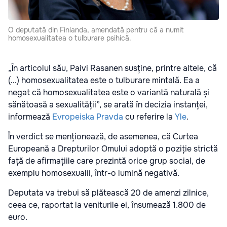
O deputată din Finlanda, amendată pentru că a numit
homosexualitatea o tulburare psihică.
„În articolul său, Paivi Rasanen susține, printre altele, că
(...) homosexualitatea este o tulburare mintală. Ea a
negat că homosexualitatea este o variantă naturală și
sănătoasă a sexualității”, se arată în decizia instanței,
informează
Evropeiska Pravda
cu referire la
Yle
.
În verdict se menționează, de asemenea, că Curtea
Europeană a Drepturilor Omului adoptă o poziție strictă
față de afirmațiile care prezintă orice grup social, de
exemplu homosexualii, într-o lumină negativă.
Deputata va trebui să plătească 20 de amenzi zilnice,
ceea ce, raportat la veniturile ei, însumează 1.800 de
euro.