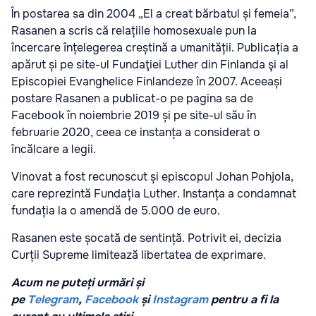
În postarea sa din 2004 „El a creat bărbatul și femeia”,
Rasanen a scris că relațiile homosexuale pun la
încercare înțelegerea creștină a umanității. Publicația a
apărut și pe site-ul Fundaţiei Luther din Finlanda şi al
Episcopiei Evanghelice Finlandeze în 2007. Aceeași
postare Rasanen a publicat-o pe pagina sa de
Facebook în noiembrie 2019 și pe site-ul său în
februarie 2020, ceea ce instanța a considerat o
încălcare a legii.
Vinovat a fost recunoscut și episcopul Johan Pohjola,
care reprezintă Fundația Luther. Instanța a condamnat
fundația la o amendă de 5.000 de euro.
Rasanen este șocată de sentință. Potrivit ei, decizia
Curții Supreme limitează libertatea de exprimare.
Acum ne puteți urmări și
pe
Telegram
,
Facebook
și
Instagram
pentru a fi la