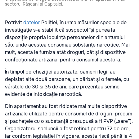
sectorul Râșcani al Capitalei.
Potrivit
datelor
Poliției, în urma măsurilor speciale de
investigație s-a stabilit că suspectul își punea la
dispoziție propria locuință persoanelor din anturajul
său, unde acestea consumau substanțe narcotice. Mai
mult, acesta le furniza atât droguri, cât și dispozitive
confecționate artizanal pentru consumul acestora.
În timpul percheziției autorizate, oamenii legii au
depistat alte două persoane, un bărbat și o femeie, cu
vârstele de 30 și 35 de ani, care prezentau semne
evidente de intoxicație narcotică.
Din apartament au fost ridicate mai multe dispozitive
artizanale utilizate pentru consumul de droguri, precum
și pachețele cu o substanță presupusă a fi PVP („sare”).
Organizatorul speluncii a fost reținut pentru 72 de ore,
iar conform legislației în vigoare, acesta riscă până la 4