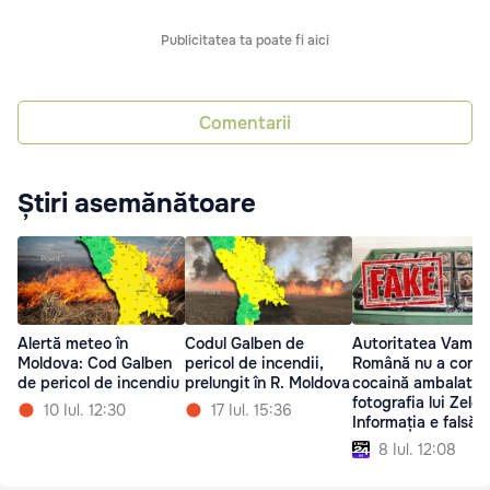
Publicitatea ta poate fi aici
Comentarii
Știri asemănătoare
Alertă meteo în
Codul Galben de
Autoritatea Vamal
Moldova: Cod Galben
pericol de incendii,
Română nu a confi
de pericol de incendiu
prelungit în R. Moldova
cocaină ambalată 
fotografia lui Zelen
10 Iul. 12:30
17 Iul. 15:36
Informația e falsă
8 Iul. 12:08