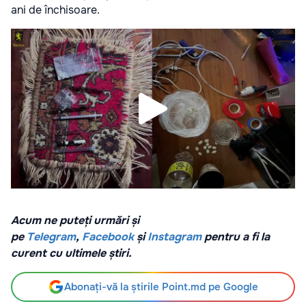
ani de închisoare.
Acum ne puteți urmări și
pe
Telegram
,
Facebook
și
Instagram
pentru a fi la
curent cu ultimele știri.
Abonați-vă la știrile Point.md pe Google