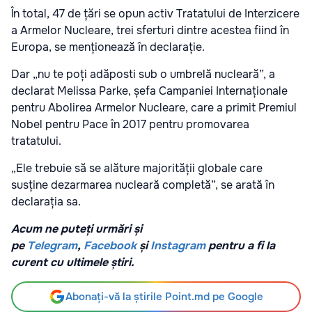
În total, 47 de țări se opun activ Tratatului de Interzicere
a Armelor Nucleare, trei sferturi dintre acestea fiind în
Europa, se menționează în declarație.
Dar „nu te poți adăposti sub o umbrelă nucleară”, a
declarat Melissa Parke, șefa Campaniei Internaționale
pentru Abolirea Armelor Nucleare, care a primit Premiul
Nobel pentru Pace în 2017 pentru promovarea
tratatului.
„Ele trebuie să se alăture majorității globale care
susține dezarmarea nucleară completă”, se arată în
declarația sa.
Acum ne puteți urmări și
pe
Telegram
,
Facebook
și
Instagram
pentru a fi la
curent cu ultimele știri.
Abonați-vă la știrile Point.md pe Google