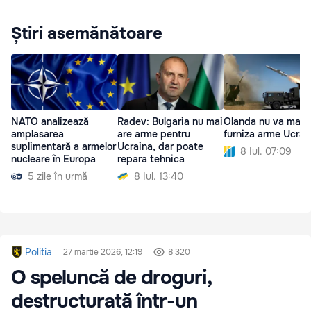
Știri asemănătoare
NATO analizează
Radev: Bulgaria nu mai
Olanda nu va mai
amplasarea
are arme pentru
furniza arme Ucrai
suplimentară a armelor
Ucraina, dar poate
8 Iul. 07:09
nucleare în Europa
repara tehnica
5 zile în urmă
8 Iul. 13:40
Politia
27 martie 2026, 12:19
8 320
O speluncă de droguri,
destructurată într-un