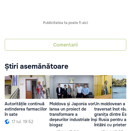
Publicitatea ta poate fi aici
Comentarii
Știri asemănătoare
Autoritățile continuă
Moldova și Japonia vor
Un moldovean a
extinderea farmaciilor
lansa un proiect de
traversat înot râul l
în sate
transformare a
granița dintre Esto
deșeurilor industriale în
și Rusia pentru a s
17 Iul. 19:52
biogaz
întâlni cu prietena