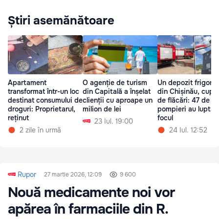
Știri asemănătoare
Apartament
O agenție de turism
Un depozit frigorif
transformat într-un loc
din Capitală a înșelat
din Chișinău, cupri
destinat consumului de
clienții cu aproape un
de flăcări: 47 de
droguri: Proprietarul,
milion de lei
pompieri au luptat
reținut
focul
23 Iul. 19:00
2 zile în urmă
24 Iul. 12:52
Rupor
27 martie 2026, 12:09
9 600
Nouă medicamente noi vor
apărea în farmaciile din R.