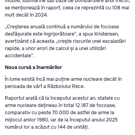
mobile, submarine sau baze de bombardiere anul trecut,
se menționează în raport, ceea ce reprezintă cu 108 mai
mult decât în 2024.
„Creșterea anuală continuă a numărului de focoase
desfășurate este îngrijorătoare”, a spus Kristensen,
avertizând că aceasta „crește riscurile unei escaladări
rapide, a unor erori de calcul și a unei utilizări
accidentale”.
Noua cursă a înarmărilor
În lume există încă mai puține arme nucleare decât în
perioada de vârf a Războiului Rece.
Raportul arată că la începutul acestui an, statele cu
arme nucleare dețineau în total 12.187 de focoase,
comparativ cu peste 70.000 de astfel de arme la
mijlocul anilor 1980, iar de la începutul anului 2025
numărul lor a scăzut cu 144 de unități.