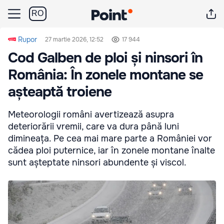
RO
Rupor
27 martie 2026, 12:52
17 944
Cod Galben de ploi și ninsori în
România: În zonele montane se
așteaptă troiene
Meteorologii români avertizează asupra
deteriorării vremii, care va dura până luni
dimineața. Pe cea mai mare parte a României vor
cădea ploi puternice, iar în zonele montane înalte
sunt așteptate ninsori abundente și viscol.