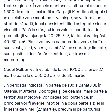
toate regiunile. În zonele montane, la altitudini de peste
1.600 de metri — mai întâi în Carpații Meridionali, apoi și
în celelalte zone montane — va ninge, se va forma un
strat de zăpadă, local consistent, fiind așteptate ninsori
viscolite. Până la sfârșitul intervalului, cantitatea de
precipitații va ajunge la 20–25 l/m², iar local va depăși
40–60 l/m². Ploile vor avea caracter de averse, iar în
sud-vest și sud, vineri și sâmbătă, pe suprafețe limitate,
sunt posibile descărcări electrice”, au transmis
meteorologii.
Codul Galben va fi valabil de la ora 10:00 a zilei de 27
martie până la ora 10:00 a zilei de 30 martie.
„În perioada indicată, în partea de sud a Banatului, în
Oltenia, Muntenia, Dobrogea și pe cea mai mare parte a
teritoriului Moldovei vor cădea ploi puternice. În
principal vor fi averse însoțite în a doua parte a zilei și
în seara de vineri (27 martie), precum și pe parcursul