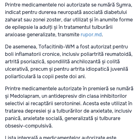
Printre medicamentele noi autorizate se numără Symra,
indicat pentru durerea neuropată asociată diabetului
zaharat sau zonei zoster, dar utilizat și în anumite forme
de epilepsie la adulți și în tratamentul tulburării
anxioase generalizate, transmite
rupor.md
.
De asemenea, Tofacitinib-WM a fost autorizat pentru
boli inflamatorii cronice, inclusiv poliartrită reumatoidă,
artrită psoriazică, spondilită anchilozantă și colită
ulcerativă, precum și pentru artrita idiopatică juvenilă
poliarticulară la copii peste doi ani.
Printre medicamentele autorizate în premieră se numără
și Medolapram, un antidepresiv din clasa inhibitorilor
selectivi ai recaptării serotoninei. Acesta este utilizat în
tratarea depresiei și a tulburărilor de anxietate, inclusiv
panică, anxietate socială, generalizată și tulburare
obsesiv-compulsivă.
Lista integrală a medicamentelor autorizate este