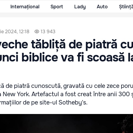
Internațional
Sport
Lady
Auto
Științ
e 2024, 12:18
13 943
eche tăbliță de piatră cu
nci biblice va fi scoasă l
ă de piatră cunoscută, gravată cu cele zece porun
la New York. Artefactul a fost creat între anii 300
rmațiilor de pe site-ul Sotheby's.