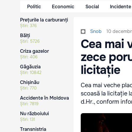
Politic
Economic
Social
Incidente
Prețurile la carburanți
Știri:
376
10 decembri
Snob
Bălți
Cea mai v
Știri:
5726
Criza gazelor
zece poru
Știri:
406
licitație
Găgăuzia
Știri:
10842
Chișinău
Cea mai veche plac
Știri:
770
scoasă la licitație 
Accidente în Moldova
d.Hr., conform info
Știri:
7819
Nu războiului
Știri:
131
Transnistria