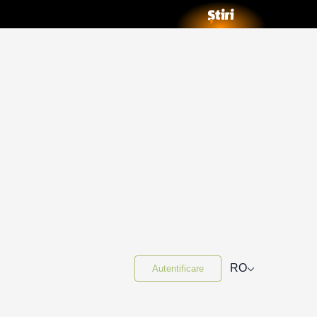
⌵
RO
Autentificare