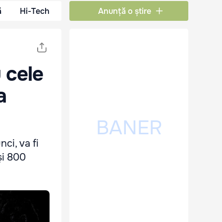
ă
Hi-Tech
Anunță o știre
 cele
a
ci, va fi
 și 800