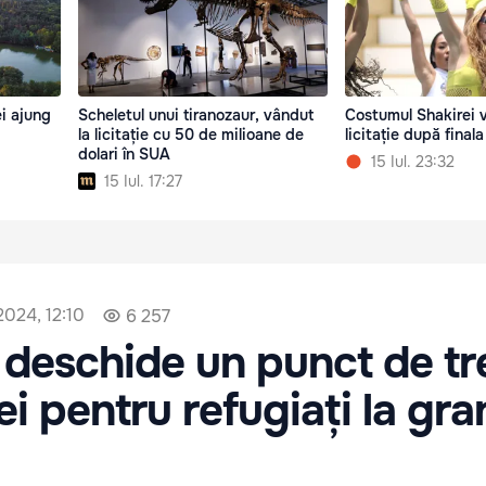
ei ajung
Scheletul unui tiranozaur, vândut
Costumul Shakirei v
la licitație cu 50 de milioane de
licitație după fina
dolari în SUA
15 Iul. 23:32
15 Iul. 17:27
2024, 12:10
6 257
 deschide un punct de tr
ei pentru refugiați la gra