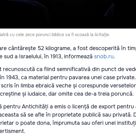
tră cu cele zece porunci biblice va fi scoasă la licitație.
re cântărește 52 kilograme, a fost descoperită în tim
 sud a Israelului, în 1913, informează
snob.ru
.
ost recunoscută ca fiind semnificativă din punct de vede
 în 1943, ca material pentru pavarea unei case private.
 scris în limba ebraică veche și corespunde versetelor
 creștine și iudaice, dar omite cea de-a treia poruncă.
ă pentru Antichități a emis o licență de export pentru
ceasta să se afle în proprietate publică sau privată. 
ietar o poate dona, împrumuta sau oferi unei instituți
ertisment.