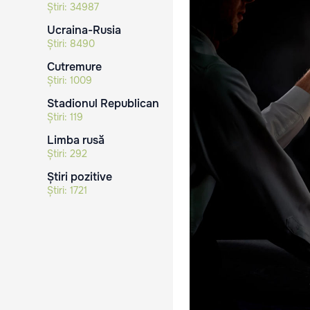
Știri:
34987
Ucraina-Rusia
Știri:
8490
Cutremure
Știri:
1009
Stadionul Republican
Știri:
119
Limba rusă
Știri:
292
Știri pozitive
Știri:
1721