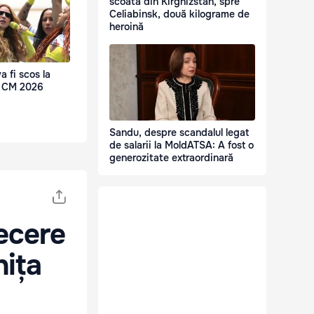
scoată din Kirghizstan, spre
Celiabinsk, două kilograme de
heroină
a fi scos la
la CM 2026
Sandu, despre scandalul legat
de salarii la MoldATSA: A fost o
generozitate extraordinară
ecere
nița