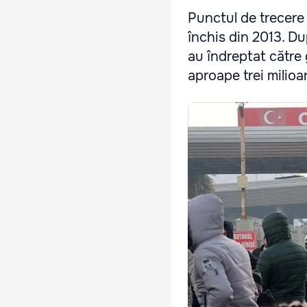
Punctul de trecere a
închis din 2013. D
au îndreptat către g
aproape trei milioan