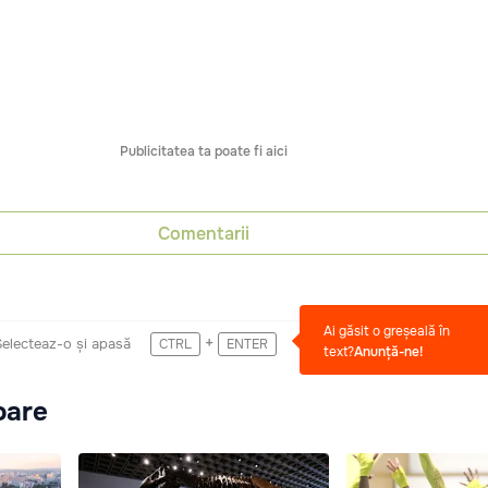
Publicitatea ta poate fi aici
Comentarii
Ai găsit o greșeală în
+
Selecteaz-o și apasă
CTRL
ENTER
text?
Anunță-ne!
oare