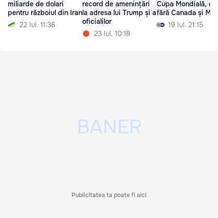
miliarde de dolari
record de amenințări
Cupa Mondială, da
pentru războiul din Iran
la adresa lui Trump și a
fără Canada și Mex
oficialilor
22 Iul. 11:36
19 Iul. 21:15
23 Iul. 10:18
Publicitatea ta poate fi aici