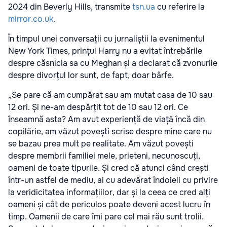
2024 din Beverly Hills, transmite
tsn.ua
cu referire la
mirror.co.uk
.
În timpul unei conversații cu jurnaliștii la evenimentul
New York Times, prințul Harry nu a evitat întrebările
despre căsnicia sa cu Meghan și a declarat că zvonurile
despre divorțul lor sunt, de fapt, doar bârfe.
„Se pare că am cumpărat sau am mutat casa de 10 sau
12 ori. Și ne-am despărțit tot de 10 sau 12 ori. Ce
înseamnă asta? Am avut experiență de viață încă din
copilărie, am văzut povești scrise despre mine care nu
se bazau prea mult pe realitate. Am văzut povești
despre membrii familiei mele, prieteni, necunoscuți,
oameni de toate tipurile. Și cred că atunci când crești
într-un astfel de mediu, ai cu adevărat îndoieli cu privire
la veridicitatea informațiilor, dar și la ceea ce cred alți
oameni și cât de periculos poate deveni acest lucru în
timp. Oamenii de care îmi pare cel mai rău sunt trolii.