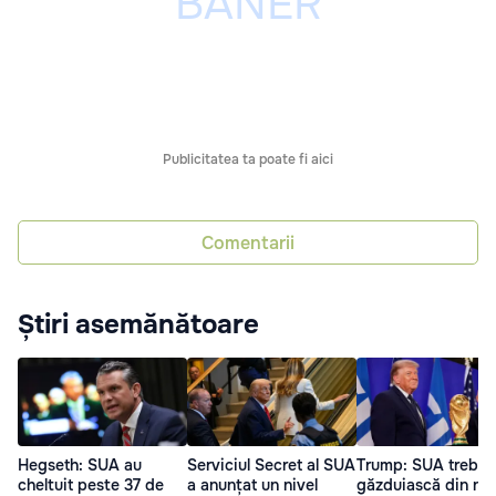
Publicitatea ta poate fi aici
Comentarii
Știri asemănătoare
Hegseth: SUA au
Serviciul Secret al SUA
Trump: SUA trebui
cheltuit peste 37 de
a anunțat un nivel
găzduiască din no