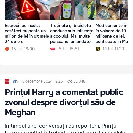
Escrocii au înșelat
Trotinete și biciclete
Medicamente inter
cetățeni cu peste un
conduse sub influența
în valoare de 10
milion de lei în ultimele
alcoolului: Mai multe
milioane de lei,
24 de ore
persoane, amendate
confiscate în Mold
15 Iul. 16:00
15 Iul. 15:51
14 Iul. 11:33
Tsn
6 decembrie 2024, 12:26
22 948
Prințul Harry a comentat public
zvonul despre divorțul său de
Meghan
În timpul unei conversații cu reporterii, Prințul