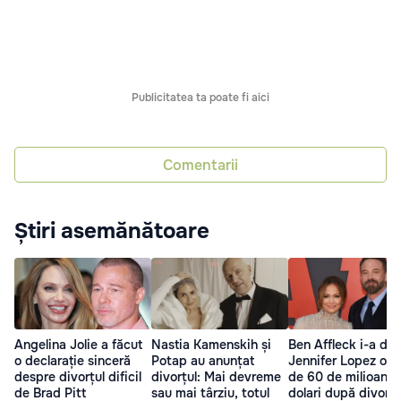
Publicitatea ta poate fi aici
Comentarii
Știri asemănătoare
Angelina Jolie a făcut
Nastia Kamenskih și
Ben Affleck i-a dăr
o declarație sinceră
Potap au anunțat
Jennifer Lopez o c
despre divorțul dificil
divorțul: Mai devreme
de 60 de milioane 
de Brad Pitt
sau mai târziu, totul
dolari după divorț