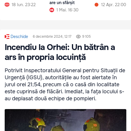
are un sfârșit
18 Iun. 23:22
12 Apr. 22:00
1 Mai. 16:30
Deschide
6 decembrie 2024, 12:17
9 105
Incendiu la Orhei: Un bătrân a
ars în propria locuință
Potrivit Inspectoratului General pentru Situații de
Urgență (IGSU), autoritățile au fost alertate în
jurul orei 21;54, precum că o casă din localitate
este cuprinsă de flăcări. Imediat, la fața locului s-
au deplasat două echipe de pompieri.