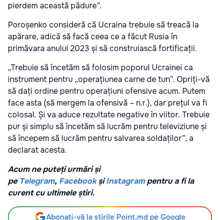
pierdem această pădure”.
Poroșenko consideră că Ucraina trebuie să treacă la
apărare, adică să facă ceea ce a făcut Rusia în
primăvara anului 2023 și să construiască fortificații.
„Trebuie să încetăm să folosim poporul Ucrainei ca
instrument pentru „operațiunea carne de tun”. Opriți-vă
să dați ordine pentru operațiuni ofensive acum. Putem
face asta (să mergem la ofensivă – n.r.), dar prețul va fi
colosal. Și va aduce rezultate negative în viitor. Trebuie
pur și simplu să încetăm să lucrăm pentru televiziune și
să începem să lucrăm pentru salvarea soldaților”, a
declarat acesta.
Acum ne puteți urmări și
pe
Telegram
,
Facebook
și
Instagram
pentru a fi la
curent cu ultimele știri.
Abonați-vă la știrile Point.md pe Google