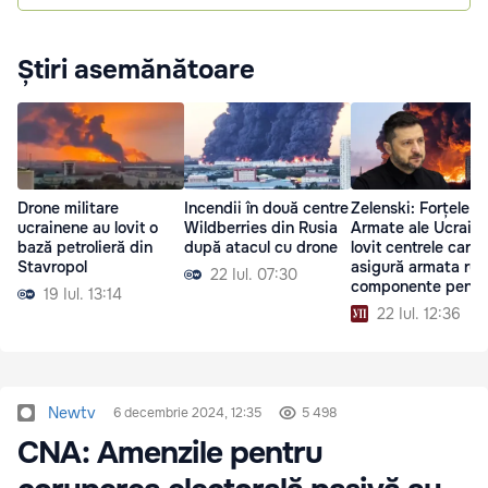
Știri asemănătoare
Drone militare
Incendii în două centre
Zelenski: Forțele
ucrainene au lovit o
Wildberries din Rusia
Armate ale Ucraine
bază petrolieră din
după atacul cu drone
lovit centrele care
Stavropol
asigură armata rus
22 Iul. 07:30
componente pentr
19 Iul. 13:14
drone
22 Iul. 12:36
Newtv
6 decembrie 2024, 12:35
5 498
CNA: Amenzile pentru