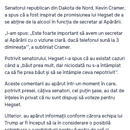
Senatorul republican din Dakota de Nord, Kevin Cramer,
a spus că a fost inspirat de promisiunea lui Hegset de a
se abține de la alcool în funcția de secretar al Apărării.
„I-am spus: „Este foarte important să avem un secretar
al Apărării cu o viziune clară, dacă telefonul sună la 3
dimineața'”, a subliniat Cramer.
Potrivit senatorului, Hegset i-a spus că au existat cazuri
când a „băut prea mult, dar niciodată nu s-a întâmplat
ca să fie prea băut și să se întâmple ceva nepotrivit”.
Aceste comentarii au apărut într-un moment în care,
potrivit presei, câțiva senatori, cel puțin șase, au dat de
înțeles în privat că nu sunt dispuși să voteze pentru
Hegset.
Ulterior, au apărut informații conform cărora echipa lui
Trump ar fi început să ia în considerare o posibilă
schimbare a candidaturii pentru funcția de șef al