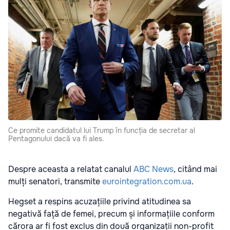
Ce promite candidatul lui Trump în funcția de secretar al
Pentagonului dacă va fi ales.
Despre aceasta a relatat canalul
ABC News
, citând mai
mulți senatori, transmite
eurointegration.com.ua
.
Hegset a respins acuzațiile privind atitudinea sa
negativă față de femei, precum și informațiile conform
cărora ar fi fost exclus din două organizații non-profit