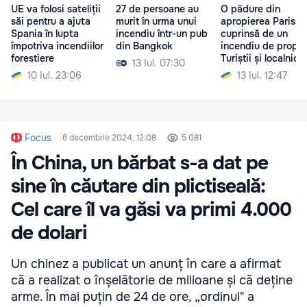
UE va folosi sateliții
27 de persoane au
O pădure din
săi pentru a ajuta
murit în urma unui
apropierea Parisulu
Spania în lupta
incendiu într-un pub
cuprinsă de un
împotriva incendiilor
din Bangkok
incendiu de proporț
forestiere
Turiștii și localnicii,
13 Iul. 07:30
evacuați
10 Iul. 23:06
13 Iul. 12:47
Focus
6 decembrie 2024, 12:08
5 081
În China, un bărbat s-a dat pe
sine în căutare din plictiseală:
Cel care îl va găsi va primi 4.000
de dolari
Un chinez a publicat un anunț în care a afirmat
că a realizat o înșelătorie de milioane și că deține
arme. În mai puțin de 24 de ore, „ordinul" a