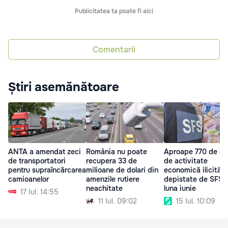
Publicitatea ta poate fi aici
Comentarii
Știri asemănătoare
ANTA a amendat zeci
România nu poate
Aproape 770 de ca
de transportatori
recupera 33 de
de activitate
pentru supraîncărcarea
milioane de dolari din
economică ilicită,
camioanelor
amenzile rutiere
depistate de SFS î
neachitate
luna iunie
17 Iul. 14:55
11 Iul. 09:02
15 Iul. 10:09