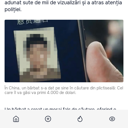
adunat sute de mii de vizualizări și a atras atenția
poliției.
În China, un bărbat s-a dat pe sine în căutare din plictiseală: Cel
care îl va găsi va primi 4.000 de dolari.
Un bărbat a creat un mesaj fals de căutare, oferind o
recompensă de 4.000 de dolari. A doua zi, el a fost
reținut. Detaliile incidentului au fost împărtășite de