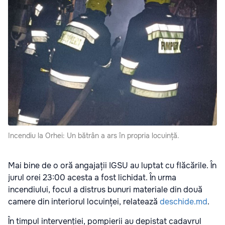
Incendiu la Orhei: Un bătrân a ars în propria locuință.
Mai bine de o oră angajații IGSU au luptat cu flăcările. În
jurul orei 23:00 acesta a fost lichidat. În urma
incendiului, focul a distrus bunuri materiale din două
camere din interiorul locuinței, relatează
deschide.md
.
În timpul intervenției, pompierii au depistat cadavrul