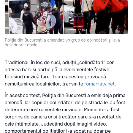
Poliția din București a amendat un grup de colindători și le-a
deteriorat tobele.
Tradițional, în loc de nuci, adulții „colindători” cer
adesea bani și participă la evenimentele festive
folosind muzică tare. Toate acestea provoacă
nemulțumirea localnicilor, transmite
romaniatv.net
.
În acest context, Poliția din București a emis deja prima
amendă. Iar copiilor colindători de pe stradă le-au fost
deteriorate instrumentele muzicale. Momentul a fost
surprins de camera unui trecător care s-a revoltat de
cele întâmplate. Judecând după imagini video,
comportamentul polițiștilor i-a șocat nu doar pe