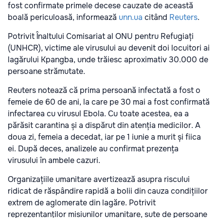
fost confirmate primele decese cauzate de această
boală periculoasă, informează
unn.ua
citând
Reuters
.
Potrivit Înaltului Comisariat al ONU pentru Refugiați
(UNHCR), victime ale virusului au devenit doi locuitori ai
lagărului Kpangba, unde trăiesc aproximativ 30.000 de
persoane strămutate.
Reuters notează că prima persoană infectată a fost o
femeie de 60 de ani, la care pe 30 mai a fost confirmată
infectarea cu virusul Ebola. Cu toate acestea, ea a
părăsit carantina și a dispărut din atenția medicilor. A
doua zi, femeia a decedat, iar pe 1 iunie a murit și fiica
ei. După deces, analizele au confirmat prezența
virusului în ambele cazuri.
Organizațiile umanitare avertizează asupra riscului
ridicat de răspândire rapidă a bolii din cauza condițiilor
extrem de aglomerate din lagăre. Potrivit
reprezentanților misiunilor umanitare, sute de persoane