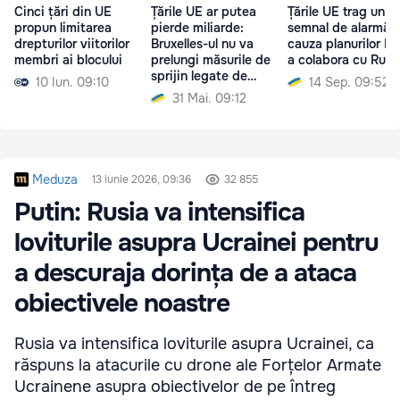
Cinci țări din UE
Țările UE ar putea
Țările UE trag un
propun limitarea
pierde miliarde:
semnal de alarmă d
drepturilor viitorilor
Bruxelles-ul nu va
cauza planurilor F
membri ai blocului
prelungi măsurile de
a colabora cu Rusi
sprijin legate de
10 Iun. 09:10
14 Sep. 09:52
COVID
31 Mai. 09:12
Meduza
13 iunie 2026, 09:36
32 855
Putin: Rusia va intensifica
loviturile asupra Ucrainei pentru
a descuraja dorința de a ataca
obiectivele noastre
Rusia va intensifica loviturile asupra Ucrainei, ca
răspuns la atacurile cu drone ale Forțelor Armate
Ucrainene asupra obiectivelor de pe întreg