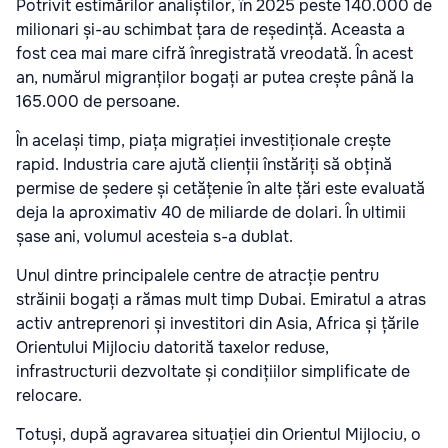
Potrivit estimărilor analiștilor, în 2025 peste 140.000 de
milionari și-au schimbat țara de reședință. Aceasta a
fost cea mai mare cifră înregistrată vreodată. În acest
an, numărul migranților bogați ar putea crește până la
165.000 de persoane.
În același timp, piața migrației investiționale crește
rapid. Industria care ajută clienții înstăriți să obțină
permise de ședere și cetățenie în alte țări este evaluată
deja la aproximativ 40 de miliarde de dolari. În ultimii
șase ani, volumul acesteia s-a dublat.
Unul dintre principalele centre de atracție pentru
străinii bogați a rămas mult timp Dubai. Emiratul a atras
activ antreprenori și investitori din Asia, Africa și țările
Orientului Mijlociu datorită taxelor reduse,
infrastructurii dezvoltate și condițiilor simplificate de
relocare.
Totuși, după agravarea situației din Orientul Mijlociu, o