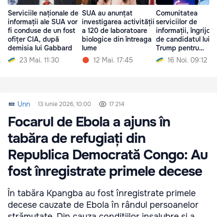
Serviciile naționale de
SUA au anunțat
Comunitatea
informații ale SUA vor
investigarea activității
serviciilor de
fi conduse de un fost
a 120 de laboratoare
informații, îngrijor
ofițer CIA, după
biologice din întreaga
de candidatul lui
demisia lui Gabbard
lume
Trump pentru
conducerea CIA
23 Mai. 11:30
12 Mai. 17:45
16 Noi. 09:12
Unn
13 iunie 2026, 10:00
17 214
Focarul de Ebola a ajuns în
tabăra de refugiați din
Republica Democrată Congo: Au
fost înregistrate primele decese
În tabăra Kpangba au fost înregistrate primele
decese cauzate de Ebola în rândul persoanelor
strămutate. Din cauza condițiilor insalubre și a