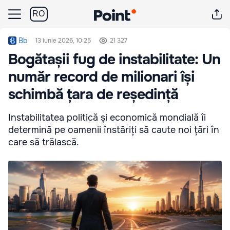
RO
Bb
13 iunie 2026, 10:25
21 327
Bogătașii fug de instabilitate: Un
număr record de milionari își
schimbă țara de reședință
Instabilitatea politică și economică mondială îi
determină pe oamenii înstăriți să caute noi țări în
care să trăiască.