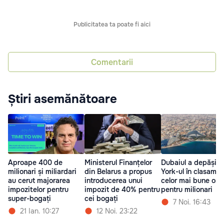
Publicitatea ta poate fi aici
Comentarii
Știri asemănătoare
Aproape 400 de
Ministerul Finanțelor
Dubaiul a depășit
milionari și miliardari
din Belarus a propus
York-ul în clasamen
au cerut majorarea
introducerea unui
celor mai bune ora
impozitelor pentru
impozit de 40% pentru
pentru milionari
super-bogați
cei bogați
7 Noi. 16:43
21 Ian. 10:27
12 Noi. 23:22