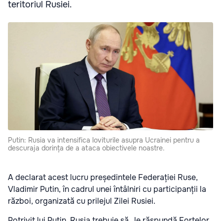
teritoriul Rusiei.
Putin: Rusia va intensifica loviturile asupra Ucrainei pentru a
descuraja dorința de a ataca obiectivele noastre.
A declarat acest lucru președintele Federației Ruse,
Vladimir Putin, în cadrul unei întâlniri cu participanții la
război, organizată cu prilejul Zilei Rusiei.
Potrivit lui Putin, Rusia trebuie să „le răspundă Forțelor