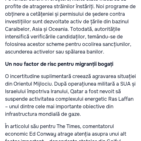
profite de atragerea străinilor înstăriți. Noi programe de
obținere a cetățeniei și permisului de ședere contra
investițiilor sunt dezvoltate activ de țările din bazinul
Caraibelor, Asia și Oceania. Totodată, autoritățile
intensifică verificările candidaților, temându-se de
folosirea acestor scheme pentru ocolirea sancțiunilor,
ascunderea activelor sau spălarea banilor.
Un nou factor de risc pentru migranții bogați
O incertitudine suplimentară creează agravarea situației
din Orientul Mijlociu. După operațiunea militară a SUA și
Israelului împotriva Iranului, Qatar a fost nevoit să
suspende activitatea complexului energetic Ras Laffan
– unul dintre cele mai importante obiective din
infrastructura mondială de gaze.
În articolul său pentru The Times, comentatorul
economic Ed Conway atrage atenția asupra unui alt