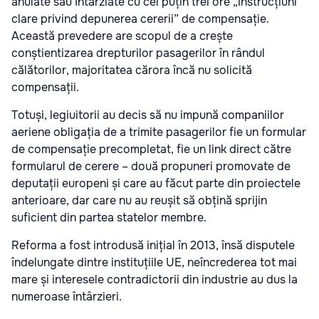
anulate sau întârziate cu cel puțin trei ore „instrucțiuni
clare privind depunerea cererii” de compensație.
Această prevedere are scopul de a crește
conștientizarea drepturilor pasagerilor în rândul
călătorilor, majoritatea cărora încă nu solicită
compensații.
Totuși, legiuitorii au decis să nu impună companiilor
aeriene obligația de a trimite pasagerilor fie un formular
de compensație precompletat, fie un link direct către
formularul de cerere – două propuneri promovate de
deputații europeni și care au făcut parte din proiectele
anterioare, dar care nu au reușit să obțină sprijin
suficient din partea statelor membre.
Reforma a fost introdusă inițial în 2013, însă disputele
îndelungate dintre instituțiile UE, neîncrederea tot mai
mare și interesele contradictorii din industrie au dus la
numeroase întârzieri.