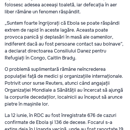
folosesc adesea aceeași toaletă, iar defecația în aer
liber rămâne un fenomen răspândit.
„Suntem foarte îngrijorați că Ebola se poate răspândi
extrem de rapid în aceste lagăre. Aceasta poate
provoca panică și deplasări în masă ale oamenilor,
indiferent dacă au fost persoane contact sau bolnave”,
a declarat directoarea Consiliului Danez pentru
Refugiați în Congo, Caitlin Brady.
O problemă suplimentară rămâne neîncrederea
populației față de medici și organizațiile internaționale.
Potrivit unor surse Reuters, atunci când angajații
Organizației Mondiale a Sănătății au încercat să ajungă
la corpurile decedaților, localnicii au început să arunce
pietre în mașinile lor.
La 12 iunie, în RDC au fost înregistrate 676 de cazuri
confirmate de Ebola și 136 de decese. Focarul s-a
extins deja în Uganda vecină, unde au fost raportate 19