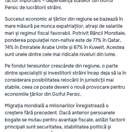
factor important – dependența statelor din Golful
Persic de lucrătorii străini.
Succesul economic al țărilor din regiune se bazează în
mare măsură pe munca expatriaților, atrași de salariile
mari și regimul fiscal favorabil. Potrivit Băncii Mondiale,
ponderea populației non-native este de 77% în Qatar,
74% în Emiratele Arabe Unite și 67% în Kuweit. Acestea
sunt unele dintre cele mai ridicate niveluri din lume.
Pe fondul tensiunilor crescânde din regiune, o parte
dintre specialiștii și investitorii străini încep deja să ia în
considerare posibilitatea relocării în jurisdicții mai
stabile, ceea ce poate deveni o nouă provocare pentru
economiile țărilor din Golful Persic.
Migrația mondială a milionariilor înregistrează o
creștere fără precedent. Dacă anterior persoanele
bogate se mutau pentru avantaje fiscale, astăzi factorii
principali sunt securitatea, stabilitatea politică și