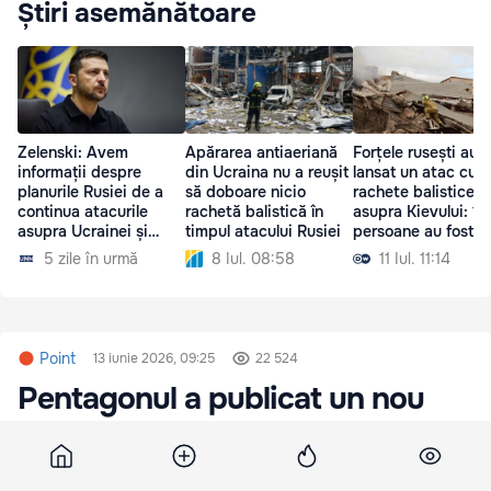
Știri asemănătoare
Zelenski: Avem
Apărarea antiaeriană
Forțele rusești au
informații despre
din Ucraina nu a reușit
lansat un atac cu
planurile Rusiei de a
să doboare nicio
rachete balistice
continua atacurile
rachetă balistică în
asupra Kievului: 10
asupra Ucrainei și
timpul atacului Rusiei
persoane au fost r
navelor
5 zile în urmă
8 Iul. 08:58
11 Iul. 11:14
Point
13 iunie 2026, 09:25
22 524
Pentagonul a publicat un nou
raport despre zborurile OZN-
urilor