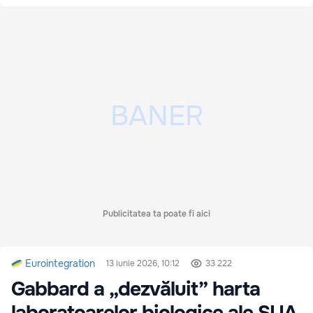
Publicitatea ta poate fi aici
Eurointegration
13 iunie 2026, 10:12
33 222
Gabbard a „dezvăluit” harta