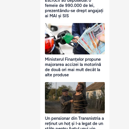
Escrocii au deposedat o
femeie de 990.000 de lei,
prezentându-se drept angajați
ai MAI și SIS
Ministerul Finanțelor propune
majorarea accizei la motorină
de două ori mai mult decât la
alte produse
Un pensionar din Transnistria a
reținut un hoț și l-a legat de un
stâlp pentru furtul unui vin