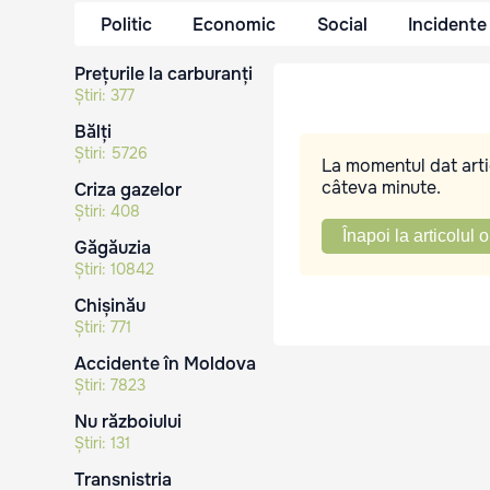
Politic
Economic
Social
Incidente
Prețurile la carburanți
Știri:
377
Bălți
Știri:
5726
La momentul dat artic
câteva minute.
Criza gazelor
Știri:
408
Înapoi la articolul o
Găgăuzia
Știri:
10842
Chișinău
Știri:
771
Accidente în Moldova
Știri:
7823
Nu războiului
Știri:
131
Transnistria