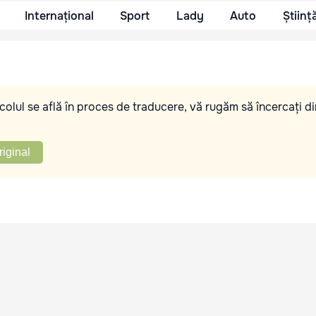
Internațional
Sport
Lady
Auto
Științ
olul se află în proces de traducere, vă rugăm să încercați di
riginal