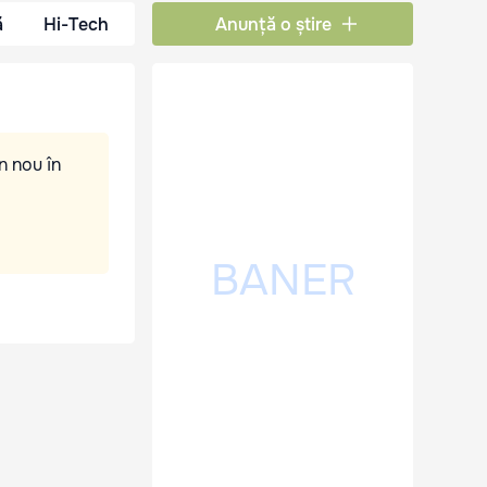
ă
Hi-Tech
Anunță o știre
n nou în