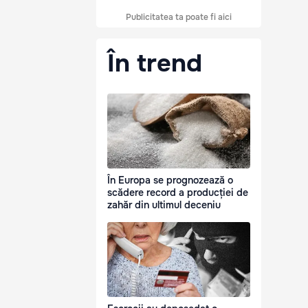
Publicitatea ta poate fi aici
În trend
În Europa se prognozează o
scădere record a producției de
zahăr din ultimul deceniu