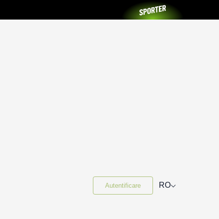
⌵
RO
Autentificare