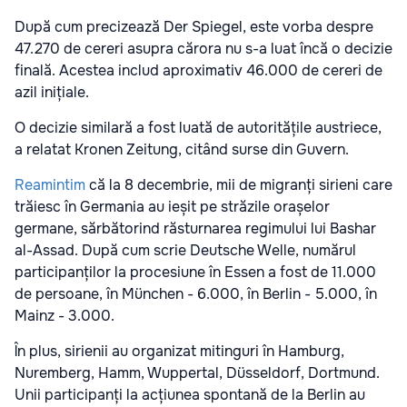
După cum precizează Der Spiegel, este vorba despre
47.270 de cereri asupra cărora nu s-a luat încă o decizie
finală. Acestea includ aproximativ 46.000 de cereri de
azil inițiale.
O decizie similară a fost luată de autoritățile austriece,
a relatat Kronen Zeitung, citând surse din Guvern.
Reamintim
că la 8 decembrie, mii de migranți sirieni care
trăiesc în Germania au ieșit pe străzile orașelor
germane, sărbătorind răsturnarea regimului lui Bashar
al-Assad. După cum scrie Deutsche Welle, numărul
participanților la procesiune în Essen a fost de 11.000
de persoane, în München - 6.000, în Berlin - 5.000, în
Mainz - 3.000.
În plus, sirienii au organizat mitinguri în Hamburg,
Nuremberg, Hamm, Wuppertal, Düsseldorf, Dortmund.
Unii participanți la acțiunea spontană de la Berlin au