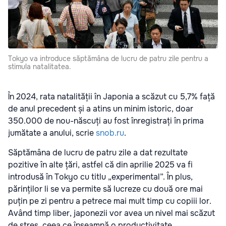
Tokyo va introduce săptămâna de lucru de patru zile pentru a
stimula natalitatea.
În 2024, rata natalității în Japonia a scăzut cu 5,7% față
de anul precedent și a atins un minim istoric, doar
350.000 de nou-născuți au fost înregistrați în prima
jumătate a anului, scrie
snob.ru
.
Săptămâna de lucru de patru zile a dat rezultate
pozitive în alte țări, astfel că din aprilie 2025 va fi
introdusă în Tokyo cu titlu „experimental”. În plus,
părinților li se va permite să lucreze cu două ore mai
puțin pe zi pentru a petrece mai mult timp cu copiii lor.
Având timp liber, japonezii vor avea un nivel mai scăzut
de stres, ceea ce înseamnă o productivitate