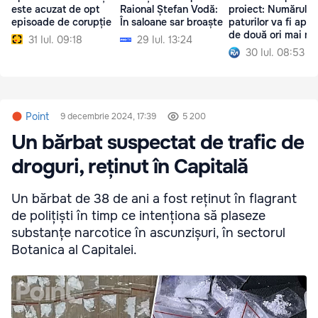
este acuzat de opt
Raional Ștefan Vodă:
proiect: Numărul
episoade de corupție
În saloane sar broaște
paturilor va fi apr
de două ori mai mi
31 Iul. 09:18
29 Iul. 13:24
30 Iul. 08:53
Point
9 decembrie 2024, 17:39
5 200
Un bărbat suspectat de trafic de
droguri, reținut în Capitală
Un bărbat de 38 de ani a fost reținut în flagrant
de polițiști în timp ce intenționa să plaseze
substanțe narcotice în ascunzișuri, în sectorul
Botanica al Capitalei.