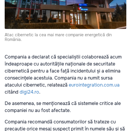
Atac cibernetic la cea mai mare companie energetică din
România.
Compania a declarat că specialiștii colaborează acum
îndeaproape cu autoritățile naționale de securitate
cibernetică pentru a face față incidentului și a elimina
consecințele acestuia. Compania nu a numit sursa
atacului cibernetic, relatează
eurointegration.com.ua
citând
digi24.ro
.
De asemenea, se menționează că sistemele critice ale
companiei nu au fost afectate.
Compania recomandă consumatorilor să trateze cu
precauție orice mesaj suspect primit în numele său și să