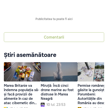
Publicitatea ta poate fi aici
Comentarii
Știri asemănătoare
Marea Britanie va
Miruță: Încă cinci
Permise românești,
îndemna populația să-
drone marine au fost
găsite la gunoiștea
și facă provizii de
distruse în Marea
Porumbeni:
alimente în caz de
Neagră
Autoritățile din
atac cibernetic din
România au deschi
10 Iul. 23:53
partea Rusiei
anchetă