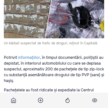
Un bărbat suspectat de trafic de droguri, reținut în Capitală.
Potrivit
informațiilor
, în timpul documentării, polițiștii au
depistat, în interiorul automobilului cu care se deplasa
suspectul, aproximativ 200 de pachețele de tip zip-lock
cu substanță asemănătoare drogului de tip PVP (sare) și
hașiș.
Pachețelele au fost ridicate și expediate la Centrul
tehnico-criminalistic și expertize judiciare pentru
efectuarea expertizei.