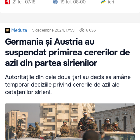
21 Iul. 07:18
19 Iul. 08:00
ieri
Meduza
9 decembrie 2024, 17:59
6 636
Germania și Austria au
suspendat primirea cererilor de
azil din partea sirienilor
Autoritățile din cele două țări au decis să amâne
temporar deciziile privind cererile de azil ale
cetățenilor sirieni.