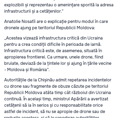
explozibili și reprezentau o amenințare sporită la adresa
infrastructurii și a cetățenilor.”
Anatolie Nosatîi are o explicație pentru modul în care
dronele ajung pe teritoriul Republicii Moldova:
„Acestea vizează infrastructura critică din Ucraina
pentru a crea condiții dificile în perioada de iarnă.
Infrastructura critică este, de asemenea, situată în
apropierea frontierei. Ca urmare, unele drone, fiind
bruiate, deviază de la țintele lor și ajung în țările vecine
- Moldova și România”.
Autoritățile de la Chișinău admit repetarea incidentelor
cu drone sau fragmente de obuze căzute pe teritoriul
Republicii Moldova atâta timp cât războiul din Ucraina
continuă. În același timp, ministrul Apărării a avertizat
cetățenii să ia în serios și cu responsabilitate orice
astfel de incident, să nu se apropie de drone sau de
resturile acestora, ci să le raporteze autorităților