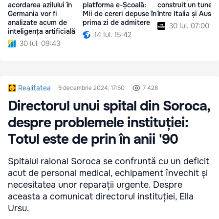
acordarea azilului în
platforma e-Școală:
construit un tunel 
Germania vor fi
Mii de cereri depuse în
între Italia și Austr
analizate acum de
prima zi de admitere
30 Iul. 07:00
inteligența artificială
14 Iul. 15:42
30 Iul. 09:43
Realitatea
9 decembrie 2024, 17:50
7 428
Directorul unui spital din Soroca,
despre problemele instituției:
Totul este de prin în anii '90
Spitalul raional Soroca se confruntă cu un deficit
acut de personal medical, echipament învechit și
necesitatea unor reparații urgente. Despre
aceasta a comunicat directorul instituției, Ella
Ursu.