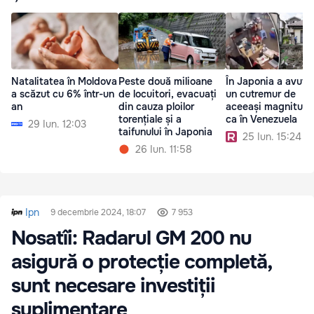
Natalitatea în Moldova
Peste două milioane
În Japonia a avut l
a scăzut cu 6% într-un
de locuitori, evacuați
un cutremur de
an
din cauza ploilor
aceeași magnitudi
torențiale și a
ca în Venezuela
29 Iun. 12:03
taifunului în Japonia
25 Iun. 15:24
26 Iun. 11:58
Ipn
9 decembrie 2024, 18:07
7 953
Nosatîi: Radarul GM 200 nu
asigură o protecție completă,
sunt necesare investiții
suplimentare