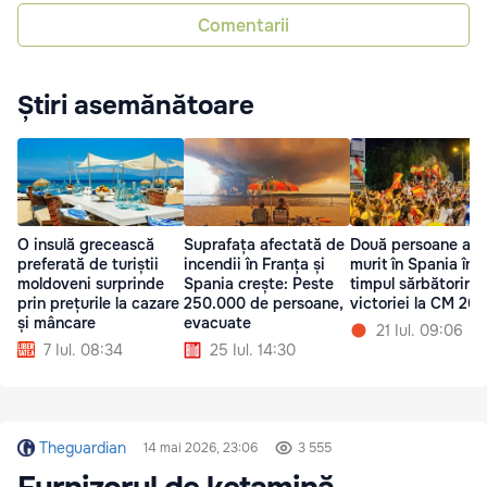
Comentarii
Știri asemănătoare
O insulă grecească
Suprafața afectată de
Două persoane au
preferată de turiștii
incendii în Franța și
murit în Spania în
moldoveni surprinde
Spania crește: Peste
timpul sărbătoririi
prin prețurile la cazare
250.000 de persoane,
victoriei la CM 20
și mâncare
evacuate
21 Iul. 09:06
7 Iul. 08:34
25 Iul. 14:30
Theguardian
14 mai 2026, 23:06
3 555