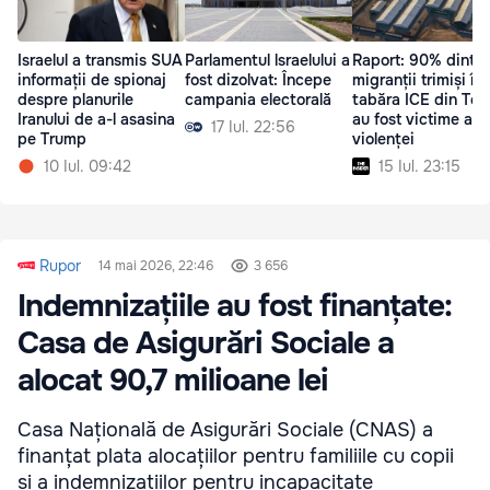
Israelul a transmis SUA
Parlamentul lsraelului a
Raport: 90% dintre
informații de spionaj
fost dizolvat: Începe
migranții trimiși în
despre planurile
campania electorală
tabăra ICE din Tex
Iranului de a-l asasina
au fost victime ale
17 Iul. 22:56
pe Trump
violenței
10 Iul. 09:42
15 Iul. 23:15
Rupor
14 mai 2026, 22:46
3 656
Indemnizațiile au fost finanțate:
Casa de Asigurări Sociale a
alocat 90,7 milioane lei
Casa Națională de Asigurări Sociale (CNAS) a
finanțat plata alocațiilor pentru familiile cu copii
și a indemnizațiilor pentru incapacitate