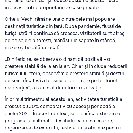
monumentelor, dar și reduce costurile acestor lucrări,
inclusiv pentru proprietarii de case private.
Orheiul Vechi rămâne una dintre cele mai populare
destinații turistice din țară. După pandemie, fluxul de
turiști străini continuă să crească. Vizitatorii sunt atrași
de peisajele pitorești, mănăstirile săpate în stâncă,
muzee și bucătăria locală.
„Din fericire, se observă o dinamică pozitivă – o
creștere stabilă de la an la an. Chiar și în ciuda reducerii
turismului intern, observăm o creștere stabilă și destul
de semnificativă a turismului de intrare pe teritoriul
rezervației”, a subliniat directorul rezervației.
În primul trimestru al acestui an, activitatea turistică a
crescut cu 20% comparativ cu aceeași perioadă a
anului 2025. În acest context, se planifică extinderea
programului cultural – deschiderea de noi muzee,
organizarea de expoziții, festivaluri și ateliere pentru