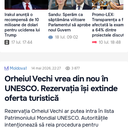
Irakul anunță o
Sandu: Sperăm ca
Promo-LEX:
recompensă de 10
săptămâna viitoare
Transparența a fos
milioane de dolari
Parlamentul să aprobe
afectată la examin
pentru uciderea lui
noul Guvern
a 64% dintre
Trump
proiectele discutat
18 Iul. 09:02
ședința Parlamentu
17 Iul. 17:44
10 Iul. 18:48
Moldova1
14 mai 2026, 22:27
3 877
Orheiul Vechi vrea din nou în
UNESCO. Rezervația își extinde
oferta turistică
Rezervația Orheiul Vechi ar putea intra în lista
Patrimoniului Mondial UNESCO. Autoritățile
intenționează să reia procedura pentru