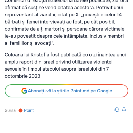
Comentând reacția Israelului la datele publicate, ziarul a
afirmat că susține veridicitatea acestora. Potrivit unui
reprezentant al ziarului, citat pe X, „poveștile celor 14
bărbați și femei intervievați au fost, pe cât posibil,
confirmate de alți martori și persoane cărora victimele
le-au povestit despre cele întâmplate, inclusiv membri
ai familiilor și avocați”.
Coloana lui Kristof a fost publicată cu o zi înaintea unui
amplu raport din Israel privind utilizarea violenței
sexuale în timpul atacului asupra Israelului din 7
octombrie 2023.
Abonați-vă la știrile Point.md pe Google
Sursă
Point