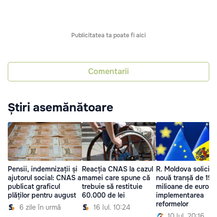
Publicitatea ta poate fi aici
Comentarii
Știri asemănătoare
Pensii, indemnizații și
Reacția CNAS la cazul
R. Moldova solicită
ajutorul social: CNAS a
mamei care spune că
nouă tranșă de 191
publicat graficul
trebuie să restituie
milioane de euro d
plăților pentru august
60.000 de lei
implementarea
reformelor
6 zile în urmă
16 Iul. 10:24
10 Iul. 20:16