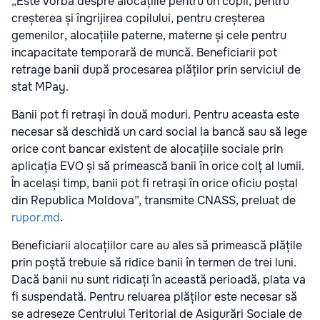
„Este vorba despre alocațiile pentru un copil, pentru
creșterea și îngrijirea copilului, pentru creșterea
gemenilor, alocațiile paterne, materne și cele pentru
incapacitate temporară de muncă. Beneficiarii pot
retrage banii după procesarea plăților prin serviciul de
stat MPay.
Banii pot fi retrași în două moduri. Pentru aceasta este
necesar să deschidă un card social la bancă sau să lege
orice cont bancar existent de alocațiile sociale prin
aplicația EVO și să primească banii în orice colț al lumii.
În același timp, banii pot fi retrași în orice oficiu poștal
din Republica Moldova”, transmite CNASS, preluat de
rupor.md
.
Beneficiarii alocațiilor care au ales să primească plățile
prin poștă trebuie să ridice banii în termen de trei luni.
Dacă banii nu sunt ridicați în această perioadă, plata va
fi suspendată. Pentru reluarea plăților este necesar să
se adreseze Centrului Teritorial de Asigurări Sociale de