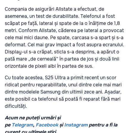
Compania de asigurări Allstate a efectuat, de
asemenea, un test de durabilitate. Telefonul a fost
scăpat pe față, lateral și spate de la o înălțime de 1,8
metri. Conform Allstate, căderea pe lateral a provocat
cele mai mici daune. Pe spate, carcasa s-a spart și s-a
deformat. Cel mai grav impact a fost asupra ecranului.
Display-ul s-a crăpat, sticla s-a desprins, a apărut o
pată mare „de cerneală” în partea de jos și două linii
orizontale de pixeli albi în partea de sus.
Cu toate acestea, S25 Ultra a primit recent un scor
ridicat pentru reparabilitate, unul dintre cele mai mari
dintre modelele Samsung din ultimii zece ani. Așadar,
este posibil ca telefonul să poată fi reparat fără mari
dificultăți.
Acum ne puteți urmări și
pe
Telegram
,
Facebook
și
Instagram
pentru a fi la
curent cu ultimele știri.