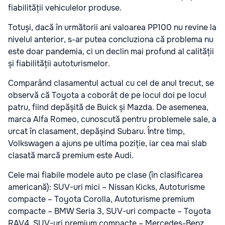
fiabilității vehiculelor produse.
Totuși, dacă în următorii ani valoarea PP100 nu revine la
nivelul anterior, s-ar putea concluziona că problema nu
este doar pandemia, ci un declin mai profund al calității
și fiabilității autoturismelor.
Comparând clasamentul actual cu cel de anul trecut, se
observă că Toyota a coborât de pe locul doi pe locul
patru, fiind depășită de Buick și Mazda. De asemenea,
marca Alfa Romeo, cunoscută pentru problemele sale, a
urcat în clasament, depășind Subaru. Între timp,
Volkswagen a ajuns pe ultima poziție, iar cea mai slab
clasată marcă premium este Audi.
Cele mai fiabile modele auto pe clase (în clasificarea
americană): SUV-uri mici – Nissan Kicks, Autoturisme
compacte – Toyota Corolla, Autoturisme premium
compacte – BMW Seria 3, SUV-uri compacte – Toyota
RAV4, SUV-uri premium compacte – Mercedes-Benz