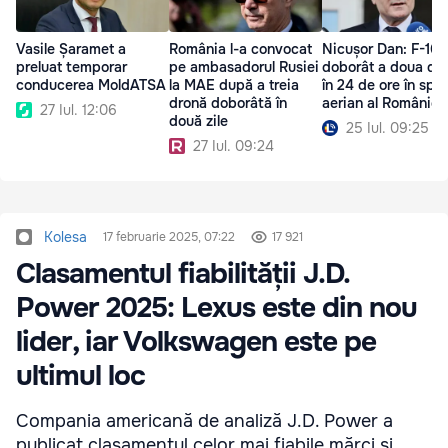
Vasile Șaramet a
România l-a convocat
Nicușor Dan: F-16 
preluat temporar
pe ambasadorul Rusiei
doborât a doua dr
conducerea MoldATSA
la MAE după a treia
în 24 de ore în spaț
dronă doborâtă în
aerian al României
27 Iul. 12:06
două zile
25 Iul. 09:25
27 Iul. 09:24
Kolesa
17 februarie 2025, 07:22
17 921
Clasamentul fiabilității J.D.
Power 2025: Lexus este din nou
lider, iar Volkswagen este pe
ultimul loc
Compania americană de analiză J.D. Power a
publicat clasamentul celor mai fiabile mărci și