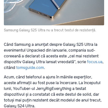
Samsung Galaxy S25 Ultra nu a trecut testul de rezistență.
Când Samsung a anunțat despre Galaxy S25 Ultra la
evenimentul Unpacked din ianuarie, compania sud-
coreeană a declarat că acesta este „cel mai rezistent
dispozitiv Galaxy Ultra lansat vreodată”, scrie
focus.ua
,
citând
tomsguide.com
.
Acum, când telefonul a ajuns în mâinile experților,
aceste afirmații au fost puse la încercare. La începutul
lunii, YouTuber-ul JerryRigEverything a testat
dispozitivul și a constatat că este destul de solid, dar
totuși mai puțin rezistent decât modelul de anul trecut,
Galaxy S24 Ultra.