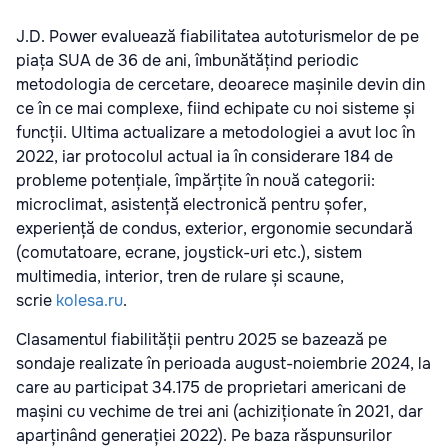
J.D. Power evaluează fiabilitatea autoturismelor de pe
piața SUA de 36 de ani, îmbunătățind periodic
metodologia de cercetare, deoarece mașinile devin din
ce în ce mai complexe, fiind echipate cu noi sisteme și
funcții. Ultima actualizare a metodologiei a avut loc în
2022, iar protocolul actual ia în considerare 184 de
probleme potențiale, împărțite în nouă categorii:
microclimat, asistență electronică pentru șofer,
experiență de condus, exterior, ergonomie secundară
(comutatoare, ecrane, joystick-uri etc.), sistem
multimedia, interior, tren de rulare și scaune,
scrie
kolesa.ru
.
Clasamentul fiabilității pentru 2025 se bazează pe
sondaje realizate în perioada august-noiembrie 2024, la
care au participat 34.175 de proprietari americani de
mașini cu vechime de trei ani (achiziționate în 2021, dar
aparținând generației 2022). Pe baza răspunsurilor