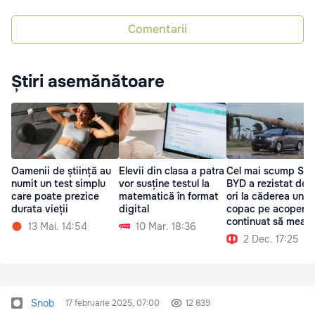
Comentarii
Știri asemănătoare
Oamenii de știință au
Elevii din clasa a patra
Cel mai scump SUV
numit un test simplu
vor susține testul la
BYD a rezistat de t
care poate prezice
matematică în format
ori la căderea unui
durata vieții
digital
copac pe acoperiș 
continuat să mear
13 Mai. 14:54
10 Mar. 18:36
2 Dec. 17:25
Snob
17 februarie 2025, 07:00
12 839