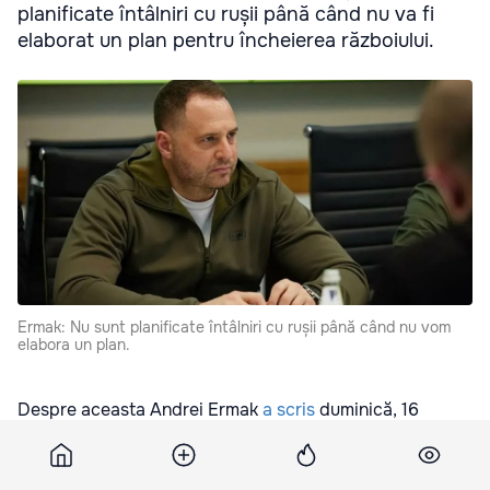
planificate întâlniri cu rușii până când nu va fi
elaborat un plan pentru încheierea războiului.
Ermak: Nu sunt planificate întâlniri cu rușii până când nu vom
elabora un plan.
Despre aceasta Andrei Ermak
a scris
duminică, 16
februarie, pe canalul său de Telegram, informează
eurointegration.com.ua
.