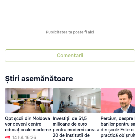
Publicitatea ta poate fi aici
Comentarii
Știri asemănătoare
Investiții de 51,5
Perciun, despre lip
Opt școli din Moldova
milioane de euro
banilor pentru salar
vor deveni centre
pentru modernizarea a
din școli: Este o
educaționale moderne
20 de instituții de
practică obișnuită
14 Iul. 16:26