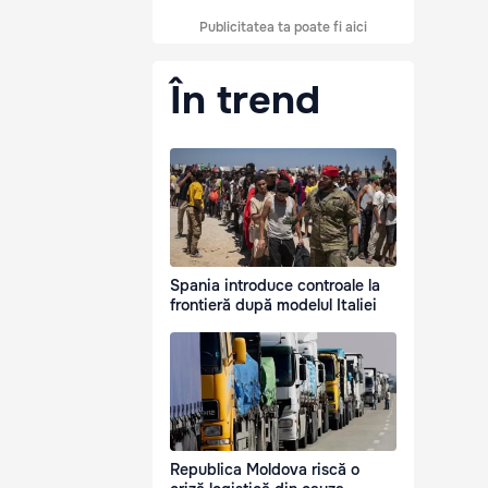
Publicitatea ta poate fi aici
În trend
Spania introduce controale la
frontieră după modelul Italiei
Republica Moldova riscă o