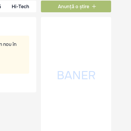
ă
Hi-Tech
Anunță o știre
n nou în