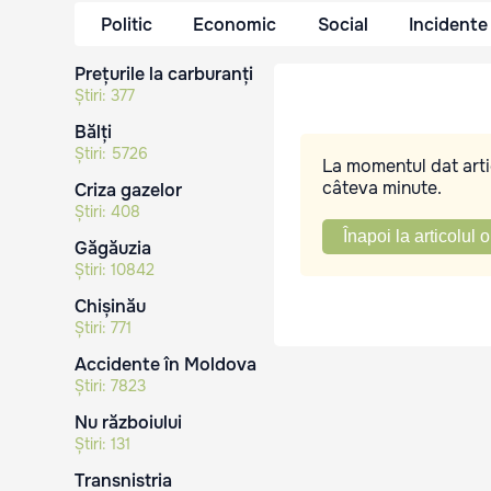
Politic
Economic
Social
Incidente
Prețurile la carburanți
Știri:
377
Bălți
Știri:
5726
La momentul dat artic
câteva minute.
Criza gazelor
Știri:
408
Înapoi la articolul o
Găgăuzia
Știri:
10842
Chișinău
Știri:
771
Accidente în Moldova
Știri:
7823
Nu războiului
Știri:
131
Transnistria