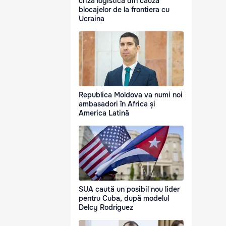
criză logistică din cauza
blocajelor de la frontiera cu
Ucraina
Republica Moldova va numi noi
ambasadori în Africa și
America Latină
SUA caută un posibil nou lider
pentru Cuba, după modelul
Delcy Rodríguez