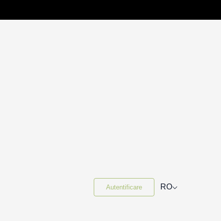
⌵
RO
Autentificare