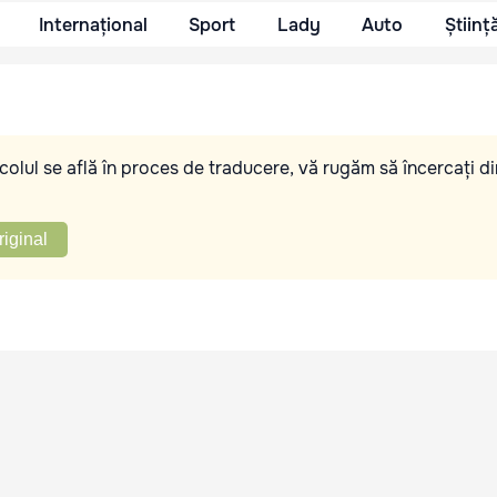
Internațional
Sport
Lady
Auto
Științ
olul se află în proces de traducere, vă rugăm să încercați di
riginal