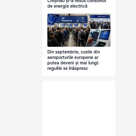
Chișinău și-a redus consumul
de energie electrică
Din septembrie, cozile din
aeroporturile europene ar
putea deveni și mai lungi:
regulile se înăspresc