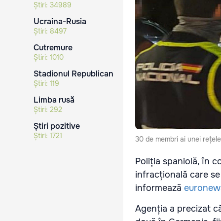
Știri:
34989
Ucraina-Rusia
Știri:
8497
Cutremure
Știri:
1010
Stadionul Republican
Știri:
119
Limba rusă
Știri:
292
Știri pozitive
Știri:
1721
30 de membri ai unei rețele
Poliția spaniolă, în
infracțională care s
informează
euronew
Agenția a precizat că