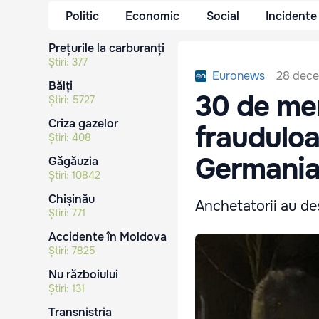
Politic
Economic
Social
Incidente
Prețurile la carburanți
Știri:
377
28 dece
Euronews
Bălți
30 de mem
Știri:
5727
Criza gazelor
frauduloa
Știri:
408
Germania,
Găgăuzia
Știri:
10842
Chișinău
Anchetatorii au des
Știri:
771
Accidente în Moldova
Știri:
7825
Nu războiului
Știri:
131
Transnistria