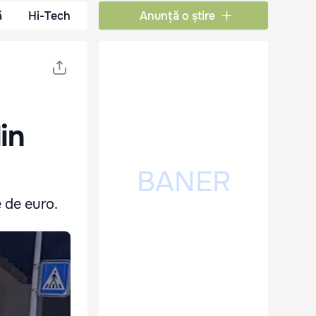
ă
Hi-Tech
Anunță o știre
in
 de euro.