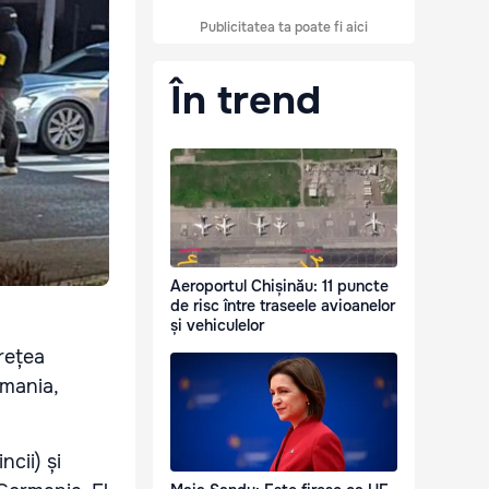
Publicitatea ta poate fi aici
În trend
Aeroportul Chișinău: 11 puncte
de risc între traseele avioanelor
și vehiculelor
rețea
rmania,
cii) și