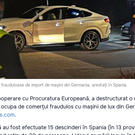
 frauduloase de import de mașini din Germania, arestați în Spania.
 cooperare cu Procuratura Europeană, a destructurat o 
e ocupa de comerțul fraudulos cu mașini de lux din Ge
s.com
.
 au fost efectuate 15 descinderi în Spania (în 13 provin