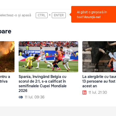
Ai găsit o greșeală în
+
Selecteaz-o și apasă
CTRL
ENTER
text?
Anunță-ne!
oare
entru a
Spania, învingând Belgia cu
La alergările cu tau
triva
scorul de 2:1, s-a calificat în
13 persoane au fost 
semifinalele Cupei Mondiale
acest an
2026
11 Iul. 21:30
11 Iul. 09:36