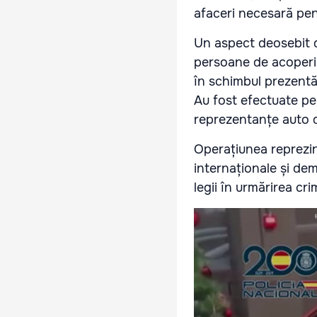
afaceri necesară pent
Un aspect deosebit d
persoane de acoperir
în schimbul prezentăr
Au fost efectuate perch
reprezentanțe auto d
Operațiunea reprezin
internaționale și de
legii în urmărirea cri