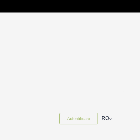
⌵
RO
Autentificare