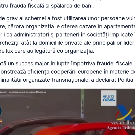
ru frauda fiscală și spălarea de bani.
e grav al schemei a fost utilizarea unor persoane vul
e, cărora organizația le oferea cazare în apartament
ii ca administratori și parteneri în societăți implicate 
eziții atât la domiciliile private ale principalilor lideri
e lux care au legătură cu organizația.
tă un succes major în lupta împotriva fraudei fiscale
monstrează eficiența cooperării europene în materie de
minalității organizate transnaționale, a declarat Poliția