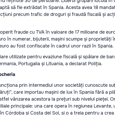
nd reținute 30 de persoane. Liderul grupării locuia în
teaptă să fie extrădat în Spania. Acesta avea 18 manda
cțiuni precum trafic de droguri și fraudă fiscală și ac
operit fraude cu TVA în valoare de 17 milioane de euro
o în numerar, bijuterii, mașini scumpe și proprietăți 
euro au fost confiscate în cadrul unor razii în Spania.
are utilizate pentru evaziune fiscală și spălare de ban
rmania, Portugalia și Lituania, a declarat Poliția.
ocheria
uncționa prin intermediul unor societăți cunoscute s
ruți”, care importau mașini de lux în Spania fără a plă
tfel vânzarea acestora la prețuri sub nivelul pieței. O
filiale principale: una care opera în regiunea Levante, 
 în Córdoba și Costa del Sol, și o a treia pentru a cre