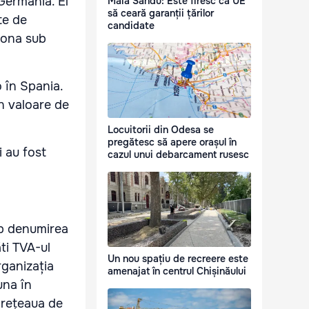
 Germania. El
Maia Sandu: Este firesc ca UE
să ceară garanții țărilor
te de
candidate
ționa sub
 în Spania.
în valoare de
Locuitorii din Odesa se
pregătesc să apere orașul în
i au fost
cazul unui debarcament rusesc
ub denumirea
ti TVA-ul
Un nou spațiu de recreere este
rganizația
amenajat în centrul Chișinăului
una în
a rețeaua de