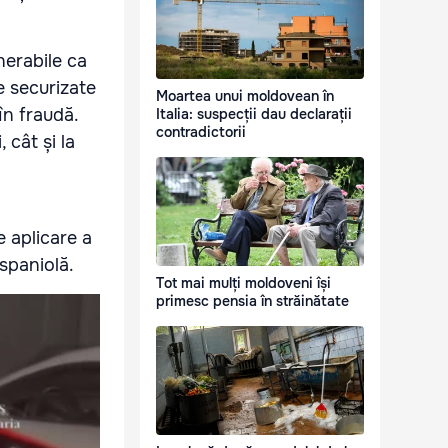
nerabile ca
e securizate
Moartea unui moldovean în
în fraudă.
Italia: suspecții dau declarații
contradictorii
, cât și la
 aplicare a
 spaniolă.
Tot mai mulți moldoveni își
primesc pensia în străinătate