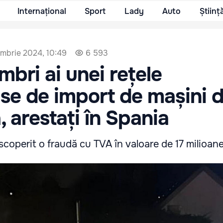
Internațional
Sport
Lady
Auto
Științ
mbrie 2024, 10:49
6 593
bri ai unei rețele
se de import de mașini d
 arestați în Spania
coperit o fraudă cu TVA în valoare de 17 milioane