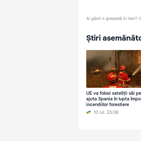
Ai găsit o greșeală în text?
Știri asemănăt
UE va folosi sateliții săi p
ajuta Spania în lupta împo
incendiilor forestiere
10 Iul. 23:06