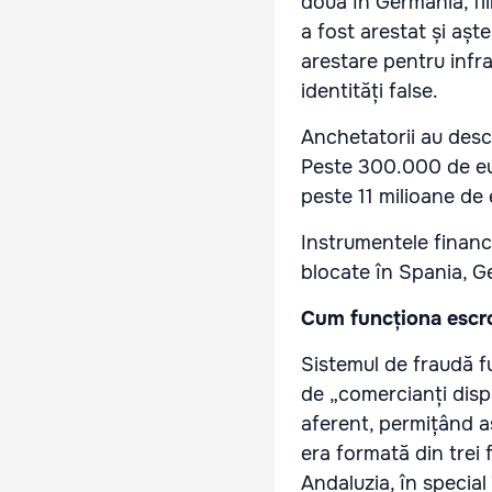
două în Germania, fii
a fost arestat și aș
arestare pentru infra
identități false.
Anchetatorii au desc
Peste 300.000 de eur
peste 11 milioane de 
Instrumentele financi
blocate în Spania, Ge
Cum funcționa escr
Sistemul de fraudă f
de „comercianți dispă
aferent, permițând as
era formată din trei 
Andaluzia, în special