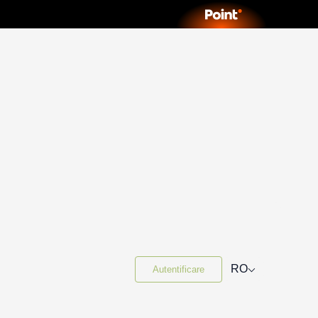
⌵
RO
Autentificare