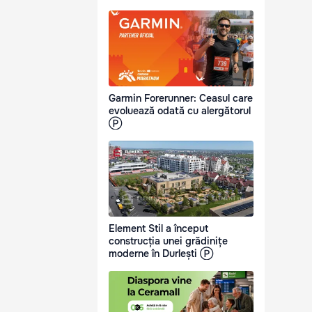
Garmin Forerunner: Ceasul care
evoluează odată cu alergătorul
Ⓟ
Element Stil a început
construcția unei grădinițe
moderne în Durlești Ⓟ