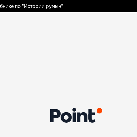
ебнике по "Истории румын"