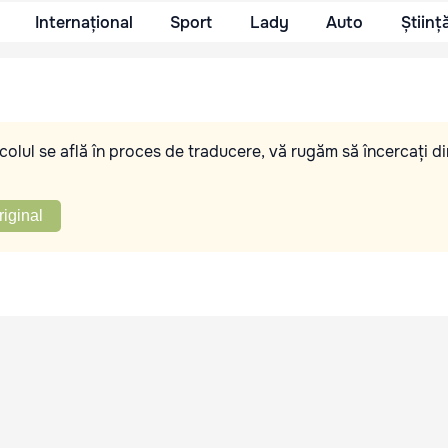
Internațional
Sport
Lady
Auto
Științ
olul se află în proces de traducere, vă rugăm să încercați di
riginal