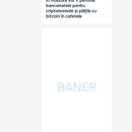
În Moldova vor fi permise
bancomatele pentru
criptomonede și plățile cu
bitcoin în cafenele