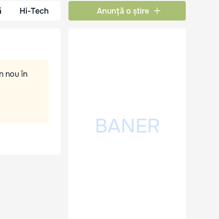
ă
Hi-Tech
Anunță o știre
n nou în