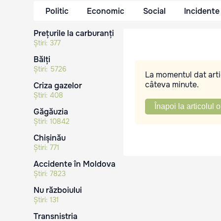
Politic
Economic
Social
Incidente
Prețurile la carburanți
Știri:
377
Bălți
Știri:
5726
La momentul dat artic
câteva minute.
Criza gazelor
Știri:
408
Înapoi la articolul o
Găgăuzia
Știri:
10842
Chișinău
Știri:
771
Accidente în Moldova
Știri:
7823
Nu războiului
Știri:
131
Transnistria