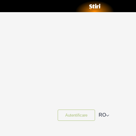
⌵
RO
Autentificare