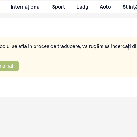
Internațional
Sport
Lady
Auto
Științ
olul se află în proces de traducere, vă rugăm să încercați di
riginal