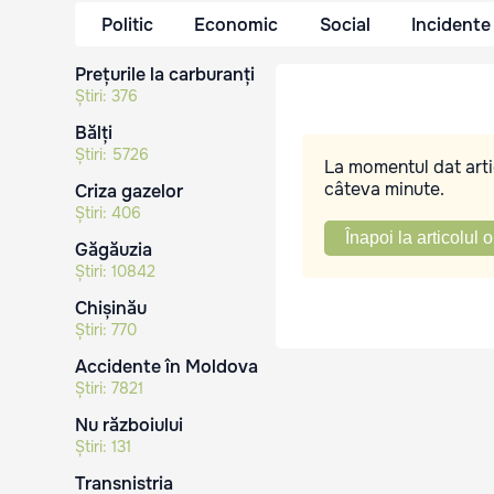
Politic
Economic
Social
Incidente
Prețurile la carburanți
Știri:
376
Bălți
Știri:
5726
La momentul dat artic
câteva minute.
Criza gazelor
Știri:
406
Înapoi la articolul o
Găgăuzia
Știri:
10842
Chișinău
Știri:
770
Accidente în Moldova
Știri:
7821
Nu războiului
Știri:
131
Transnistria