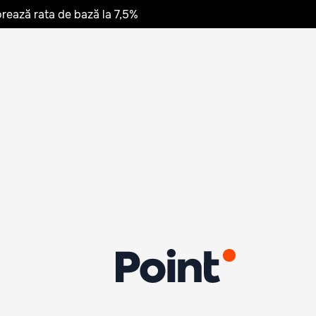
rează rata de bază la 7,5%