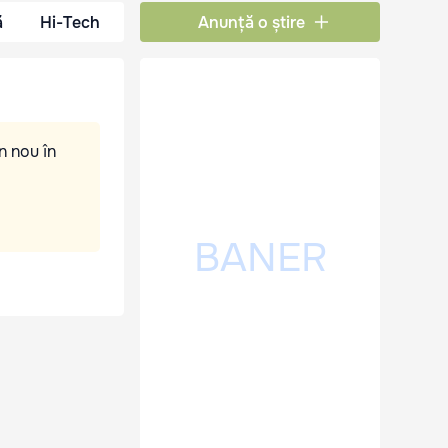
ă
Hi-Tech
Anunță o știre
n nou în