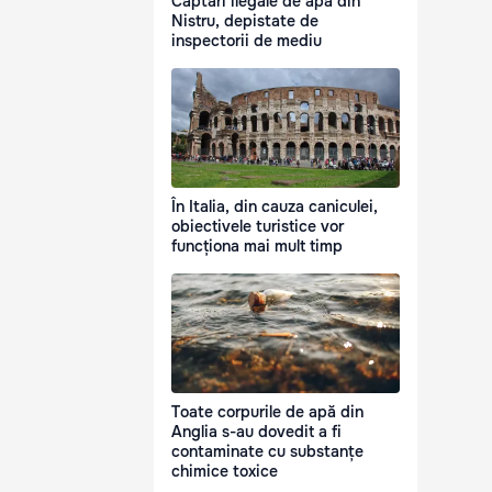
Captări ilegale de apă din
Nistru, depistate de
inspectorii de mediu
În Italia, din cauza caniculei,
obiectivele turistice vor
funcționa mai mult timp
Toate corpurile de apă din
Anglia s-au dovedit a fi
contaminate cu substanțe
chimice toxice