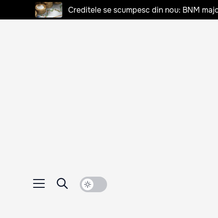
Creditele se scumpesc din nou: BNM majo