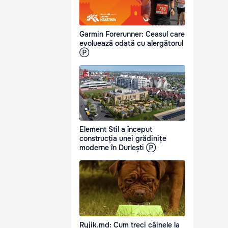
Garmin Forerunner: Ceasul care
evoluează odată cu alergătorul
Ⓟ
Element Stil a început
construcția unei grădinițe
moderne în Durlești Ⓟ
Ryjik.md: Cum treci câinele la