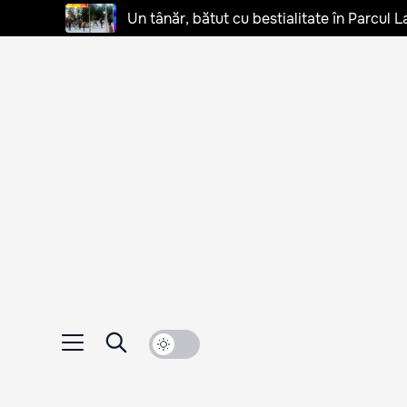
Un tânăr, bătut cu bestialitate în Parcul L