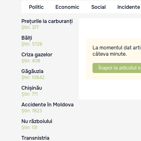
Politic
Economic
Social
Incidente
Prețurile la carburanți
Știri:
377
Bălți
Știri:
5726
La momentul dat artic
câteva minute.
Criza gazelor
Știri:
408
Înapoi la articolul o
Găgăuzia
Știri:
10842
Chișinău
Știri:
771
Accidente în Moldova
Știri:
7823
Nu războiului
Știri:
131
Transnistria