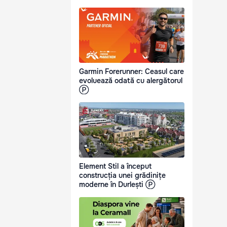
Garmin Forerunner: Ceasul care
evoluează odată cu alergătorul
Ⓟ
Element Stil a început
construcția unei grădinițe
moderne în Durlești Ⓟ