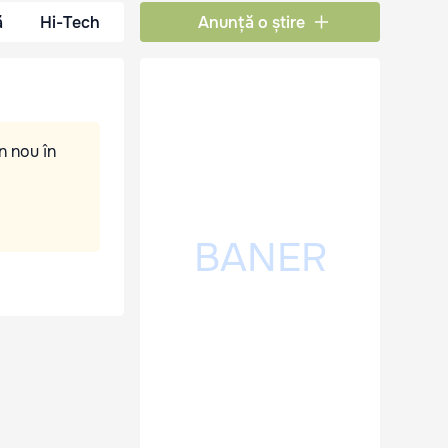
ă
Hi-Tech
Anunță o știre
n nou în