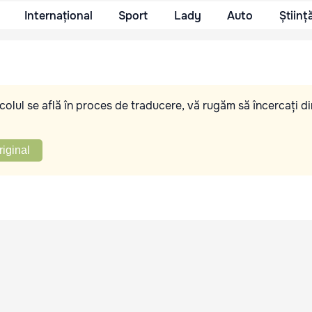
Internațional
Sport
Lady
Auto
Științ
olul se află în proces de traducere, vă rugăm să încercați di
riginal