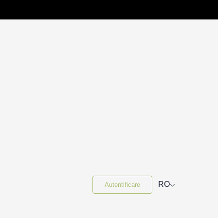
⌵
RO
Autentificare