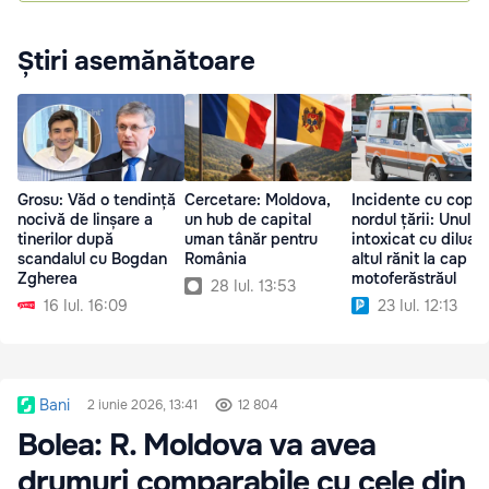
Știri asemănătoare
Grosu: Văd o tendință
Cercetare: Moldova,
Incidente cu copii 
nocivă de linșare a
un hub de capital
nordul țării: Unul
tinerilor după
uman tânăr pentru
intoxicat cu diluant
scandalul cu Bogdan
România
altul rănit la cap cu
Zgherea
motoferăstrăul
28 Iul. 13:53
16 Iul. 16:09
23 Iul. 12:13
Bani
2 iunie 2026, 13:41
12 804
Bolea: R. Moldova va avea
drumuri comparabile cu cele din