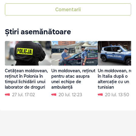
Comentarii
Știri asemănătoare
Cetățean moldovean,
Un moldovean, reținut
Un moldovean, reți
reținut în Polonia în
pentru atac asupra
în Italia după o
timpul lichidării unui
unei echipe de
altercație cu un
laborator de droguri
ambulanță
tunisian
27 Iul. 17:02
20 Iul. 12:23
20 Iul. 13:50