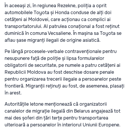
În aceeași zi, în regiunea Rezekne, poliția a oprit
automobilele Toyota și Honda conduse de alți doi
cetățeni ai Moldovei, care acționau ca complici ai
transportatorului. Al patrulea conațional a fost reținut
duminică în comuna Vecsaliene. În mașina sa Toyota se
aflau șase migranți ilegali de origine asiatică.
Pe lângă procesele-verbale contravenționale pentru
nesupunere față de poliție și lipsa formularelor
obligatorii de securitate, pe numele a patru cetățeni ai
Republicii Moldova au fost deschise dosare penale
pentru organizarea trecerii ilegale a persoanelor peste
frontieră. Migranții reținuți au fost, de asemenea, plasați
în arest.
Autoritățile letone menționează că organizatorii
canalelor de migrație ilegală din Belarus angajează tot
mai des șoferi din țări terțe pentru transportarea
ulterioară a persoanelor în interiorul Uniunii Europene.