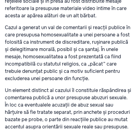
rețelele sociale și în presă au fost distribuite mesaje
referitoare la presupuse materiale video intime în care
acesta ar apărea alături de un alt bărbat.
Cazul a generat un val de comentarii și reacții publice în
care presupusa homosexualitate a unei persoane a fost
folosită ca instrument de discreditare, rușinare publică
și delegitimare morală, posibil și ca șantaj. În unele
mesaje, homosexualitatea a fost prezentată ca fiind
incompatibilă cu statutul religios, ca „păcat” care
trebuie denunțat public și ca motiv suficient pentru
excluderea unei persoane din funcție.
Un element distinct al cazului îl constituie răspândirea și
comentarea publică a unor presupuse abuzuri sexuale.
În loc ca eventualele acuzații de abuz sexual sau
hărțuire să fie tratate separat, prin anchete și proceduri
bazate pe probe, o parte din reacțiile publice au mutat
accentul asupra orientării sexuale reale sau presupuse.