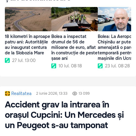
18 kilometri în aproape
Bolea a inspectat
Bolea: La Aeroport
patru ani: Autoritățile
drumul de 56 de
Chișinău ar putea f
au inaugurat centura
milioane de euro, aflat
amenajată o parca
de la Slobozia Mare
în construcție de peste
temporară pentru
șase ani
mașinile din Ucrai
27 Iul. 13:00
10 Iul. 08:18
23 Iul. 08:28
Realitatea
2 iunie 2026, 13:33
13 099
Accident grav la intrarea în
orașul Cupcini: Un Mercedes și
un Peugeot s-au tamponat