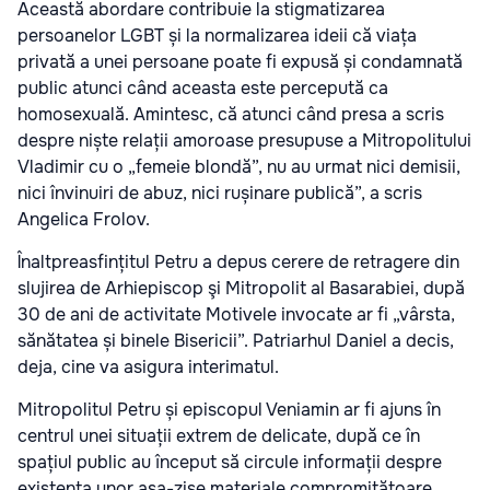
Această abordare contribuie la stigmatizarea
persoanelor LGBT și la normalizarea ideii că viața
privată a unei persoane poate fi expusă și condamnată
public atunci când aceasta este percepută ca
homosexuală. Amintesc, că atunci când presa a scris
despre niște relații amoroase presupuse a Mitropolitului
Vladimir cu o „femeie blondă”, nu au urmat nici demisii,
nici învinuiri de abuz, nici rușinare publică”, a scris
Angelica Frolov.
Înaltpreasfințitul Petru a depus cerere de retragere din
slujirea de Arhiepiscop şi Mitropolit al Basarabiei, după
30 de ani de activitate Motivele invocate ar fi „vârsta,
sănătatea și binele Bisericii”. Patriarhul Daniel a decis,
deja, cine va asigura interimatul.
Mitropolitul Petru și episcopul Veniamin ar fi ajuns în
centrul unei situații extrem de delicate, după ce în
spațiul public au început să circule informații despre
existența unor așa-zise materiale compromițătoare,