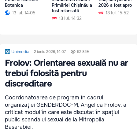
Botanica
Primăriei Chișinău a
2026 a fost aproba
fost relansată
13 Iul. 14:05
13 Iul. 15:52
13 Iul. 14:32
Unimedia
2 iunie 2026, 14:07
52 859
Frolov: Orientarea sexuală nu ar
trebui folosită pentru
discreditare
Coordonatoarea de program în cadrul
organizației GENDERDOC-M, Angelica Frolov, a
criticat modul în care este discutat în spațiul
public scandalul sexual de la Mitropolia
Basarabiei.