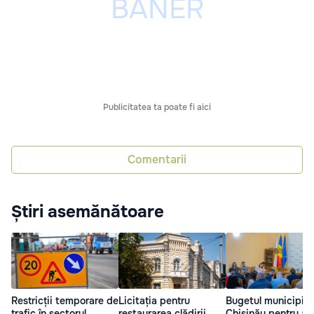
Publicitatea ta poate fi aici
Comentarii
Știri asemănătoare
Restricții temporare de
Licitația pentru
Bugetul municipiul
trafic în sectorul
restaurarea clădirii
Chișinău pentru an