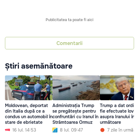
Publicitatea ta poate fi aici
Comentarii
Știri asemănătoare
Moldovean, deportat
Administrația Trump
Trump a dat ordin 
din Italia după ce a
se pregătește pentru
fie efectuate lovitu
condus un automobil în
confruntări cu Iranul în
asupra Iranului în zi
stare de ebrietate
Strâmtoarea Ormuz
următoare
16 Iul. 14:53
8 Iul. 09:47
7 zile în urmă