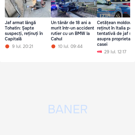
Jaf armat lângă
Un tânăr de 18 ani a
Cetățean moldove
Tohatin: Șapte
murit într-un accident
reținut în Italia pen
suspecți, reținuți în
rutier cu un BMW la
tentativă de jaf și
Capitală
Cahul
asupra proprietarul
casei
9 Iul. 20:21
10 Iul. 09:44
29 Iul. 12:17