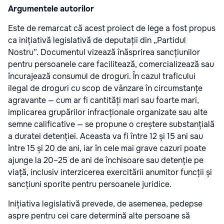
Argumentele autorilor
Este de remarcat că acest proiect de lege a fost propus
ca inițiativă legislativă de deputații din „Partidul
Nostru”. Documentul vizează înăsprirea sancțiunilor
pentru persoanele care facilitează, comercializează sau
încurajează consumul de droguri. În cazul traficului
ilegal de droguri cu scop de vânzare în circumstanțe
agravante — cum ar fi cantități mari sau foarte mari,
implicarea grupărilor infracționale organizate sau alte
semne calificative — se propune o creștere substanțială
a duratei detenției. Aceasta va fi între 12 și 15 ani sau
între 15 și 20 de ani, iar în cele mai grave cazuri poate
ajunge la 20–25 de ani de închisoare sau detenție pe
viață, inclusiv interzicerea exercitării anumitor funcții și
sancțiuni sporite pentru persoanele juridice.
Inițiativa legislativă prevede, de asemenea, pedepse
aspre pentru cei care determină alte persoane să