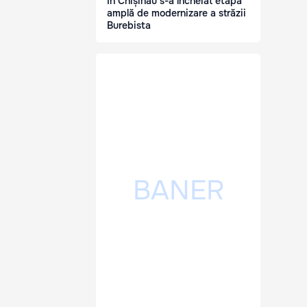
În Chișinău s-a încheiat etapa
amplă de modernizare a străzii
Burebista