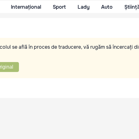
Internațional
Sport
Lady
Auto
Științ
olul se află în proces de traducere, vă rugăm să încercați di
riginal