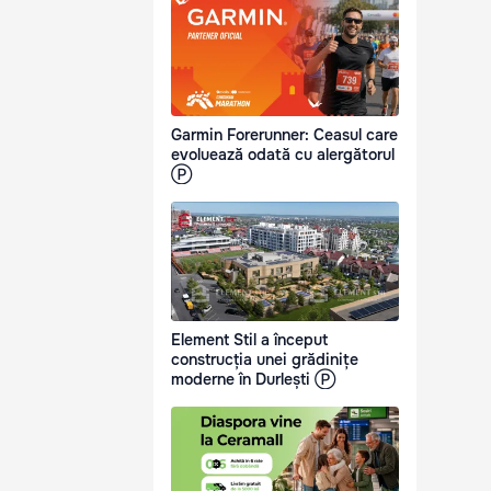
Garmin Forerunner: Ceasul care
evoluează odată cu alergătorul
Ⓟ
Element Stil a început
construcția unei grădinițe
moderne în Durlești Ⓟ