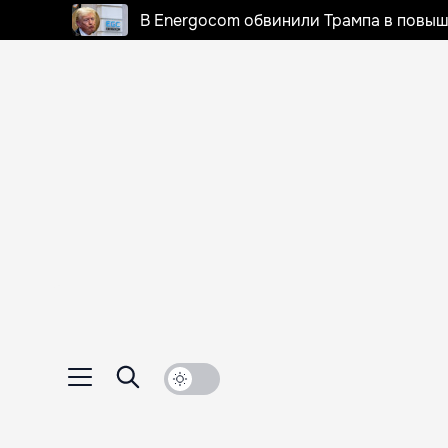
В Energocom обвинили Трампа в повыш