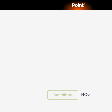
⌵
RO
Autentificare