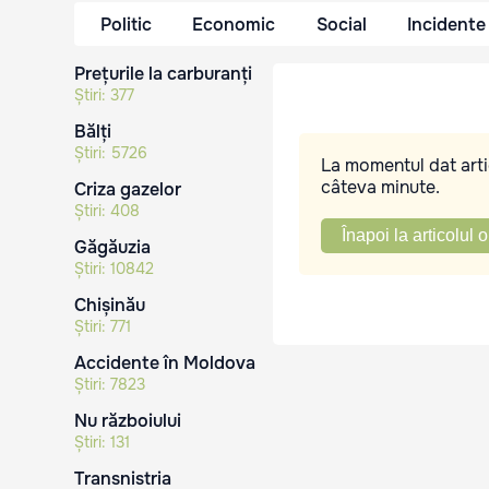
Politic
Economic
Social
Incidente
Prețurile la carburanți
Știri:
377
Bălți
Știri:
5726
La momentul dat artic
câteva minute.
Criza gazelor
Știri:
408
Înapoi la articolul o
Găgăuzia
Știri:
10842
Chișinău
Știri:
771
Accidente în Moldova
Știri:
7823
Nu războiului
Știri:
131
Transnistria