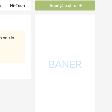
ă
Hi-Tech
Anunță o știre
n nou în