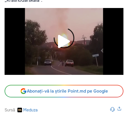
„Krasnodarskaia”.
Abonați-vă la știrile Point.md pe Google
Sursă
Meduza