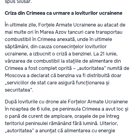
spus Slusar.
Criza din Crimeea ca urmare a loviturilor ucrainene
În ultimele zile, Forțele Armate Ucrainene au atacat de
mai multe ori în Marea Azov tancuri care transportau
combustibil în Crimeea anexată, unde în ultimele
săptămâni, din cauza consecințelor loviturilor
ucrainene, a izbucnit o criză a benzinei. La 21 iunie,
vânzarea de combustibil la stațiile de alimentare din
Crimeea a fost complet oprită – „autoritatea” numită de
Moscova a declarat că benzina va fi distribuită doar
„serviciilor de stat care asigură funcționarea și
securitatea”.
După loviturile cu drone ale Forțelor Armate Ucrainene
în noaptea de 6 iulie, pe peninsula Crimeea a avut loc și
o pană de curent de amploare, orașele de pe întreg
teritoriul peninsulei rămânând fără lumină. Ulterior,
„autoritatea” a anunțat că alimentarea cu energie