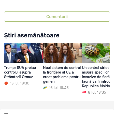
Comentarii
Știri asemănătoare
Trump: SUA preiau
Noul sistem de control
Un control strict
controlul asupra
la frontiere al UE a
asupra speciilor
Strâmtorii Ormuz
creat probleme pentru
invazive de floră și
gemeni
faună va fi introdus
13 Iul. 18:30
Republica Moldova
16 Iul. 16:45
8 Iul. 18:35