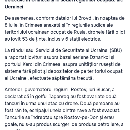
Ucrainei
De asemenea, conform datelor lui Brovdi, în noaptea de
8 iulie, în Crimeea anexată și în regiunile sudice ale
teritoriului ucrainean ocupat de Rusia, dronele fără pilot
au lovit 53 de ținte, inclusiv 6 stații electrice.
La rândul său, Serviciul de Securitate al Ucrainei (SBU)
a raportat lovituri asupra bazei aeriene Dzhankoi și
portului Kerci din Crimeea, asupra unităților rusești de
sisteme fără pilot și depozitelor de pe teritoriul ocupat
al Ucrainei, efectuate săptămâna trecută.
Anterior, guvernatorul regiunii Rostov, Iuri Slusar, a
declarat că în golful Taganrog au fost avariate două
tancuri în urma unui atac cu drone. Două persoane au
fost rănite, echipajul uneia dintre nave a fost evacuat.
Tancurile se îndreptau spre Rostov-pe-Don și erau
goale, nu s-au produs scurgeri de produse petroliere, a