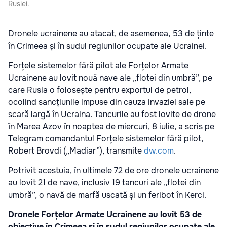
Rusiei.
Dronele ucrainene au atacat, de asemenea, 53 de ținte
în Crimeea și în sudul regiunilor ocupate ale Ucrainei.
Forțele sistemelor fără pilot ale Forțelor Armate
Ucrainene au lovit nouă nave ale „flotei din umbră”, pe
care Rusia o folosește pentru exportul de petrol,
ocolind sancțiunile impuse din cauza invaziei sale pe
scară largă în Ucraina. Tancurile au fost lovite de drone
în Marea Azov în noaptea de miercuri, 8 iulie, a scris pe
Telegram comandantul Forțele sistemelor fără pilot,
Robert Brovdi („Madiar”), transmite
dw.com
.
Potrivit acestuia, în ultimele 72 de ore dronele ucrainene
au lovit 21 de nave, inclusiv 19 tancuri ale „flotei din
umbră”, o navă de marfă uscată și un feribot în Kerci.
Dronele Forțelor Armate Ucrainene au lovit 53 de
obiective în Crimeea și în sudul regiunilor ocupate ale