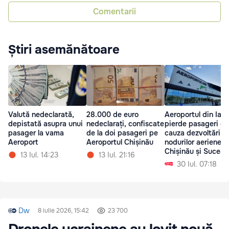
Comentarii
Știri asemănătoare
Valută nedeclarată,
28.000 de euro
Aeroportul din Iași
depistată asupra unui
nedeclarați, confiscate
pierde pasageri di
pasager la vama
de la doi pasageri pe
cauza dezvoltării
Aeroport
Aeroportul Chișinău
nodurilor aeriene d
Chișinău și Suceav
13 Iul. 14:23
13 Iul. 21:16
30 Iul. 07:18
Dw
8 iulie 2026, 15:42
23 700