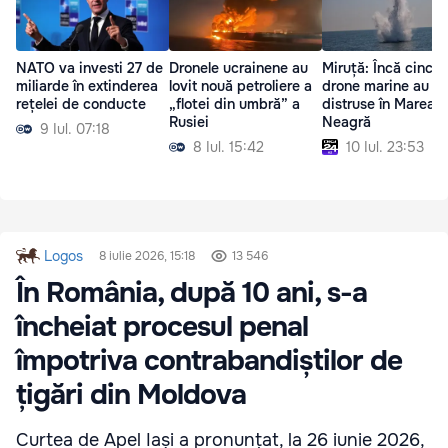
NATO va investi 27 de
Dronele ucrainene au
Miruță: Încă cinci
miliarde în extinderea
lovit nouă petroliere a
drone marine au fo
rețelei de conducte
„flotei din umbră” a
distruse în Marea
Rusiei
Neagră
9 Iul. 07:18
8 Iul. 15:42
10 Iul. 23:53
Logos
8 iulie 2026, 15:18
13 546
În România, după 10 ani, s-a
încheiat procesul penal
împotriva contrabandiștilor de
țigări din Moldova
Curtea de Apel Iași a pronunțat, la 26 iunie 2026,