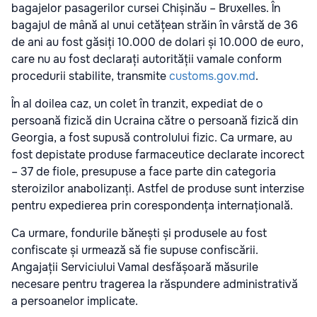
bagajelor pasagerilor cursei Chișinău – Bruxelles. În
bagajul de mână al unui cetățean străin în vârstă de 36
de ani au fost găsiți 10.000 de dolari și 10.000 de euro,
care nu au fost declarați autorității vamale conform
procedurii stabilite, transmite
customs.gov.md
.
În al doilea caz, un colet în tranzit, expediat de o
persoană fizică din Ucraina către o persoană fizică din
Georgia, a fost supusă controlului fizic. Ca urmare, au
fost depistate produse farmaceutice declarate incorect
– 37 de fiole, presupuse a face parte din categoria
steroizilor anabolizanți. Astfel de produse sunt interzise
pentru expedierea prin corespondența internațională.
Ca urmare, fondurile bănești și produsele au fost
confiscate și urmează să fie supuse confiscării.
Angajații Serviciului Vamal desfășoară măsurile
necesare pentru tragerea la răspundere administrativă
a persoanelor implicate.