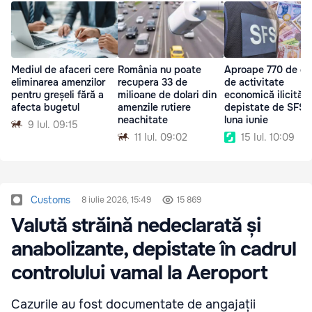
Mediul de afaceri cere
România nu poate
Aproape 770 de ca
eliminarea amenzilor
recupera 33 de
de activitate
pentru greșeli fără a
milioane de dolari din
economică ilicită,
afecta bugetul
amenzile rutiere
depistate de SFS î
neachitate
luna iunie
9 Iul. 09:15
11 Iul. 09:02
15 Iul. 10:09
Customs
8 iulie 2026, 15:49
15 869
Valută străină nedeclarată și
anabolizante, depistate în cadrul
controlului vamal la Aeroport
Cazurile au fost documentate de angajații