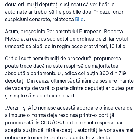
două ori: mulți deputați susțineau că verificările
automate ar trebui să fie posibile doar în cazul unor
suspiciuni concrete, relatează
Bild
.
Acum, președinta Parlamentului European, Roberta
Metsola, a readus subiectul pe ordinea de zi, iar votul
urmează să aibă loc în regim accelerat vineri, 10 iulie.
Criticii sunt nemulțumiți de procedură: propunerea
poate trece dacă nu este respinsă de majoritatea
absolută a parlamentului, adică cel puțin 360 din 719
deputați. Din cauza ultimei săptămâni de sesiune înainte
de vacanța de vară, o parte dintre deputați ar putea pur
și simplu să nu participe la vot.
„Verzii” și AfD numesc această abordare o încercare de
a impune o normă deja respinsă printr-o portiță
procedurală. În CDU/CSU criticile sunt respinse, iar
aceștia susțin că, fără excepții, autoritățile vor avea mai
puține instrumente pentru a combate violența