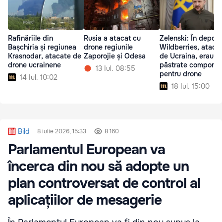
Rafinăriile din
Rusia a atacat cu
Zelenski: În depozi
Bașchiria și regiunea
drone regiunile
Wildberries, ataca
Krasnodar, atacate de
Zaporojie și Odesa
de Ucraina, erau
drone ucrainene
păstrate compone
13 Iul. 08:55
pentru drone
14 Iul. 10:02
18 Iul. 15:00
Bild
8 iulie 2026, 15:33
8 160
Parlamentul European va
încerca din nou să adopte un
plan controversat de control al
aplicațiilor de mesagerie