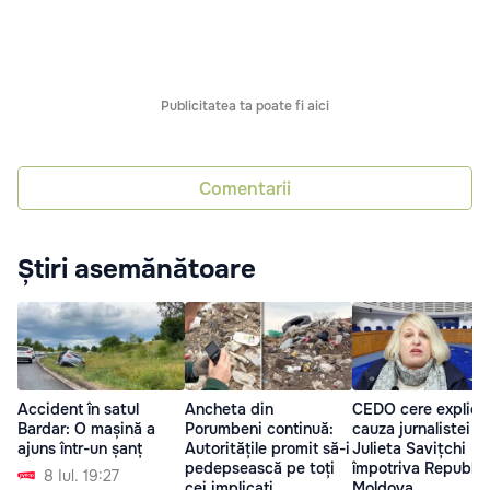
Publicitatea ta poate fi aici
Comentarii
Știri asemănătoare
Accident în satul
Ancheta din
CEDO cere explicați
Bardar: O mașină a
Porumbeni continuă:
cauza jurnalistei
ajuns într-un șanț
Autoritățile promit să-i
Julieta Savițchi
pedepsească pe toți
împotriva Republici
8 Iul. 19:27
cei implicați
Moldova