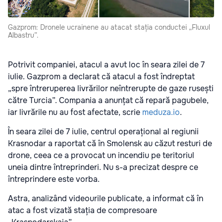
Gazprom: Dronele ucrainene au atacat stația conductei „Fluxul
Albastru”.
Potrivit companiei, atacul a avut loc în seara zilei de 7
iulie. Gazprom a declarat că atacul a fost îndreptat
„spre întreruperea livrărilor neîntrerupte de gaze rusești
către Turcia”. Compania a anunțat că repară pagubele,
iar livrările nu au fost afectate, scrie
meduza.io
.
În seara zilei de 7 iulie, centrul operațional al regiunii
Krasnodar a raportat că în Smolensk au căzut resturi de
drone, ceea ce a provocat un incendiu pe teritoriul
uneia dintre întreprinderi. Nu s-a precizat despre ce
întreprindere este vorba.
Astra, analizând videourile publicate, a informat că în
atac a fost vizată stația de compresoare