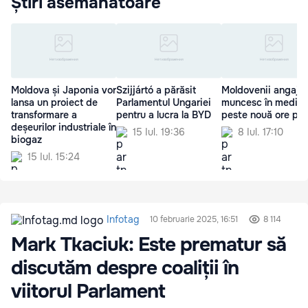
Știri asemănătoare
Moldova și Japonia vor
Szijjártó a părăsit
Moldovenii angajaț
lansa un proiect de
Parlamentul Ungariei
muncesc în medie
transformare a
pentru a lucra la BYD
peste nouă ore pe 
deșeurilor industriale în
15 Iul. 19:36
8 Iul. 17:10
biogaz
15 Iul. 15:24
Infotag
10 februarie 2025, 16:51
8 114
Mark Tkaciuk: Este prematur să
discutăm despre coaliții în
viitorul Parlament