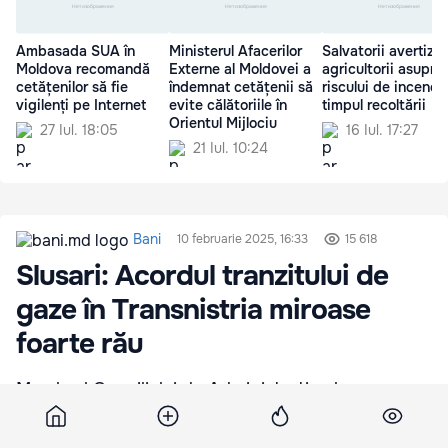
Ambasada SUA în
Ministerul Afacerilor
Salvatorii avertize
Moldova recomandă
Externe al Moldovei a
agricultorii asupra
cetățenilor să fie
îndemnat cetățenii să
riscului de incendii
vigilenți pe Internet
evite călătoriile în
timpul recoltării
Orientul Mijlociu
27 Iul. 18:05
16 Iul. 17:27
21 Iul. 10:24
Bani
10 februarie 2025, 16:33
15 618
Slusari: Acordul tranzitului de
gaze în Transnistria miroase
foarte rău
Membrul Consiliului de Administrație al
Energocom, Alexandr Slusari, consideră că există
multe neclarități în structura acordului privind