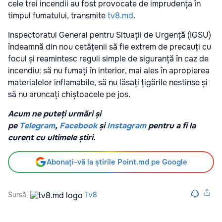
cele trei incendii au fost provocate de imprudența în
timpul fumatului, transmite
tv8.md
.
Inspectoratul General pentru Situații de Urgență (IGSU)
îndeamnă din nou cetățenii să fie extrem de precauți cu
focul și reamintesc reguli simple de siguranță în caz de
incendiu: să nu fumați în interior, mai ales în apropierea
materialelor inflamabile, să nu lăsați țigările nestinse și
să nu aruncați chiștoacele pe jos.
Acum ne puteți urmări și
pe
Telegram
,
Facebook
și
Instagram
pentru a fi la
curent cu ultimele știri.
Abonați-vă la știrile Point.md pe Google
Sursă
Tv8