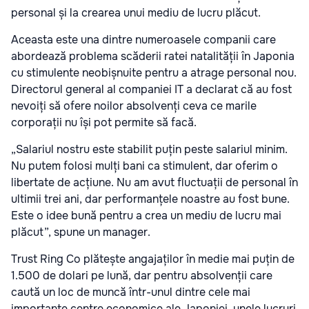
personal și la crearea unui mediu de lucru plăcut.
Aceasta este una dintre numeroasele companii care
abordează problema scăderii ratei natalității în Japonia
cu stimulente neobișnuite pentru a atrage personal nou.
Directorul general al companiei IT a declarat că au fost
nevoiți să ofere noilor absolvenți ceva ce marile
corporații nu își pot permite să facă.
„Salariul nostru este stabilit puțin peste salariul minim.
Nu putem folosi mulți bani ca stimulent, dar oferim o
libertate de acțiune. Nu am avut fluctuații de personal în
ultimii trei ani, dar performanțele noastre au fost bune.
Este o idee bună pentru a crea un mediu de lucru mai
plăcut”, spune un manager.
Trust Ring Co plătește angajaților în medie mai puțin de
1.500 de dolari pe lună, dar pentru absolvenții care
caută un loc de muncă într-unul dintre cele mai
importante centre economice ale Japoniei, unele lucruri