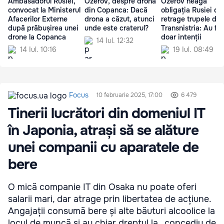
Ambasadorul Rusiei,
Ozerov, despre drona
Ozerov neagă
convocat la Ministerul
din Copanca: Dacă
obligația Rusiei de
Afacerilor Externe
drona a căzut, atunci
retrage trupele din
după prăbușirea unei
unde este craterul?
Transnistria: Au fos
drone la Copanca
doar intenții
14 Iul. 12:32
14 Iul. 10:16
19 Iul. 08:49
Focus
10 februarie 2025, 17:00
6 479
Tinerii lucrători din domeniul IT
în Japonia, atrași să se alăture
unei companii cu aparatele de
bere
O mică companie IT din Osaka nu poate oferi
salarii mari, dar atrage prin libertatea de acțiune.
Angajații consumă bere și alte băuturi alcoolice la
locul de muncă și au chiar dreptul la „concediu de