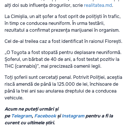
alți doi sub influența drogurilor, scrie
realitatea.md
.
La Cimișlia, un alt șofer a fost oprit de polițiști în trafic,
în timp ce conducea neuniform. În urma testării,
rezultatul a confirmat prezența marijuanei în organism.
Cel de-al treilea caz a fost identificat în raionul Florești.
„O Toyota a fost stopată pentru deplasare neuniformă.
Șoferul, un bărbat de 40 de ani, a fost testat pozitiv la
THC (cannabis)”, mai precizează oamenii legii.
Toți șoferii sunt cercetați penal. Potrivit Poliției, aceștia
riscă amendă de până la 125.000 de lei, închisoare de
până la trei ani sau anularea dreptului de a conducea
vehicule.
Acum ne puteți urmări și
pe
Telegram
,
Facebook
și
Instagram
pentru a fi la
curent cu ultimele știri.