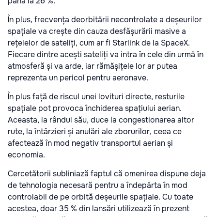
până la 26 %.
În plus, frecvența deorbitării necontrolate a deșeurilor
spațiale va crește din cauza desfășurării masive a
rețelelor de sateliți, cum ar fi Starlink de la SpaceX.
Fiecare dintre acești sateliți va intra în cele din urmă în
atmosferă și va arde, iar rămășițele lor ar putea
reprezenta un pericol pentru aeronave.
În plus față de riscul unei lovituri directe, resturile
spațiale pot provoca închiderea spațiului aerian.
Aceasta, la rândul său, duce la congestionarea altor
rute, la întârzieri și anulări ale zborurilor, ceea ce
afectează în mod negativ transportul aerian și
economia.
Cercetătorii subliniază faptul că omenirea dispune deja
de tehnologia necesară pentru a îndepărta în mod
controlabil de pe orbită deșeurile spațiale. Cu toate
acestea, doar 35 % din lansări utilizează în prezent