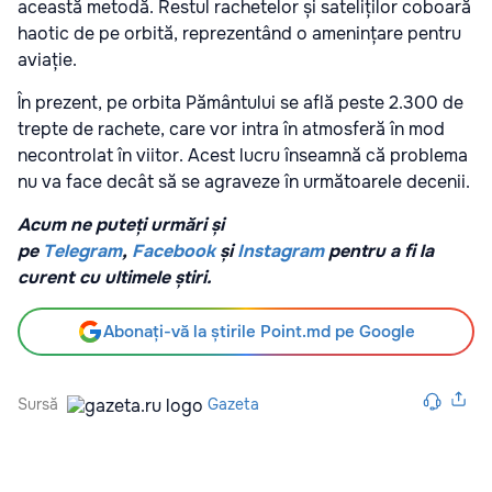
această metodă. Restul rachetelor și sateliților coboară
haotic de pe orbită, reprezentând o amenințare pentru
aviație.
În prezent, pe orbita Pământului se află peste 2.300 de
trepte de rachete, care vor intra în atmosferă în mod
necontrolat în viitor. Acest lucru înseamnă că problema
nu va face decât să se agraveze în următoarele decenii.
Acum ne puteți urmări și
pe
Telegram
,
Facebook
și
Instagram
pentru a fi la
curent cu ultimele știri.
Abonați-vă la știrile Point.md pe Google
Sursă
Gazeta