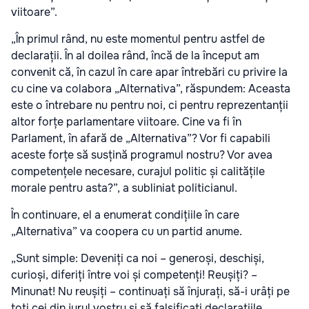
viitoare”.
„În primul rând, nu este momentul pentru astfel de
declarații. În al doilea rând, încă de la început am
convenit că, în cazul în care apar întrebări cu privire la
cu cine va colabora „Alternativa”, răspundem: Aceasta
este o întrebare nu pentru noi, ci pentru reprezentanții
altor forțe parlamentare viitoare. Cine va fi în
Parlament, în afară de „Alternativa”? Vor fi capabili
aceste forțe să susțină programul nostru? Vor avea
competențele necesare, curajul politic și calitățile
morale pentru asta?”, a subliniat politicianul.
În continuare, el a enumerat condițiile în care
„Alternativa” va coopera cu un partid anume.
„Sunt simple: Deveniți ca noi – generoși, deschiși,
curioși, diferiți între voi și competenți! Reușiți? –
Minunat! Nu reușiți – continuați să înjurați, să-i urâți pe
toți cei din jurul vostru și să falsificați declarațiile