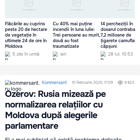
Flăcările au cuprins
Cu 40% mai puține
14 percheziții în
peste 20 de hectare
incendii în luna iulie:
dosarul contraband
de vegetație în
Trei persoane au murit,
7,2 milioane de
ultimele 24 de ore în
două au fost
țigarete camuflate 
Moldova
traumatizate
căpșuni
5 zile în urmă
ieri
28 Iul. 10:53
Kommersant
10 februarie 2025, 17:09
9 823
Ozerov: Rusia mizează pe
normalizarea relațiilor cu
Moldova după alegerile
parlamentare