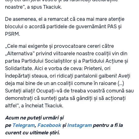
noastre”, a spus Tkaciuk.
De asemenea, el a remarcat că cea mai mare atenție
blocului o acordă partidele de guvernământ PAS și
PSRM.
„Cele mai exigente și provocatoare cereri către
„Alternativa” privind viitoarele noastre coaliții vin din
partea Partidului Socialiștilor și a Partidului Acțiune și
Solidaritate. Aici e vorba de ceva: Prieteni, ori
îndepărtați steaua, ori ridicați pantalonii galbeni! Aveți
deja mai bine de un an coaliții comune în raioane (…)
Sunteți aliați! Ocupați-vă de treaba voastră comună sau
demonstrați că sunteți gata să gândiți și să acționați
altfel”, a încheiat Tkaciuk.
Acum ne puteți urmări și
pe
Telegram
,
Facebook
și
Instagram
pentru a fi la
curent cu ultimele știri.