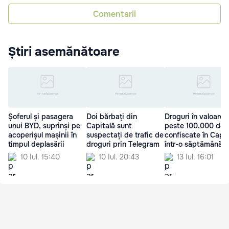
Comentarii
Știri asemănătoare
Șoferul și pasagera
Doi bărbați din
Droguri în valoare 
unui BYD, suprinși pe
Capitală sunt
peste 100.000 de l
acoperișul mașinii în
suspectați de trafic de
confiscate în Capit
timpul deplasării
droguri prin Telegram
într-o săptămână
10 Iul. 15:40
10 Iul. 20:43
13 Iul. 16:01