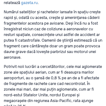
relatează
gazeta.ru
.
Numărul sateliților și rachetelor lansate în spațiu crește
rapid și, odată cu acesta, crește și amenințarea căderii
fragmentelor acestora pe avioane. Deși încă nu a fost
înregistrat niciun caz de coliziune a aeronavelor cu
resturi spațiale, consecințele unui astfel de accident ar
putea fi catastrofale. Oamenii de știință estimează că un
fragment care cântărește doar un gram poate provoca
daune grave dacă lovește parbrizul sau motorul unei
aeronave.
Potrivit noii lucrări a cercetătorilor, cele mai aglomerate
zone ale spațiului aerian, cum ar fi deasupra marilor
aeroporturi, au o șansă de 0,8 % pe an de a fi afectate
de fragmente de rachete care cad necontrolat. În
zonele mai mari, dar mai puțin aglomerate, cum ar fi
nord-estul Statelor Unite, nordul Europei și
megaorașele din regiunea Asia-Pacific, rata ajunge