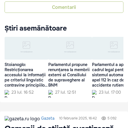
Comentarii
Știri asemănătoare
Stoianoglo:
Parlamentul propune
Parlamentul a apro
Restricționarea
renunțarea la membrii
cadrul legal pentru
accesului la informații
externi ai Consiliului
sistemul automat 
pe criteriul lingvistic
de supraveghere al
apel 112 în caz de
contravine principiilor
BNM
accidente rutiere
europene
23 Iul. 16:52
27 Iul. 12:51
23 Iul. 17:00
Gazeta
10 februarie 2025, 16:42
5 092