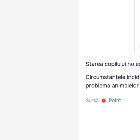
Starea copilului nu 
Circumstanțele incide
problema animalelor f
Sursă
Point