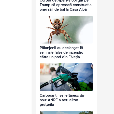
Curtea de Apel l-a obligat pe
Trump să oprească construcția
unei săli de bal la Casa Albă
Păianjenii au declanșat 19
semnale false de incendiu
către un pod din Elveția
Carburanții se ieftinesc din
nou: ANRE a actualizat
prețurile