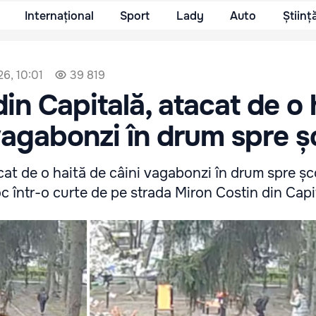
Internațional
Sport
Lady
Auto
Științ
26, 10:01
39 819
din Capitală, atacat de o 
vagabonzi în drum spre ș
cat de o haită de câini vagabonzi în drum spre șc
oc într-o curte de pe strada Miron Costin din Capi