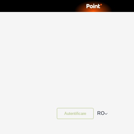
⌵
RO
Autentificare