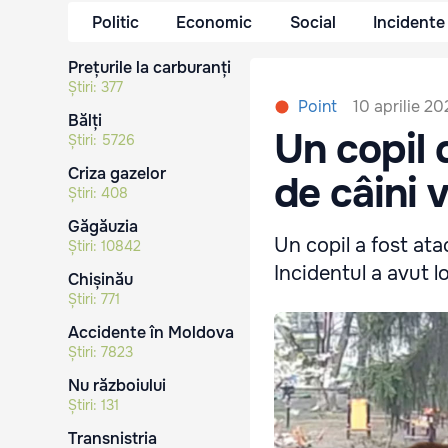
Politic
Economic
Social
Incidente
Prețurile la carburanți
Știri:
377
10 aprilie 20
Point
Bălți
Un copil 
Știri:
5726
Criza gazelor
de câini 
Știri:
408
Găgăuzia
Un copil a fost ata
Știri:
10842
Incidentul a avut l
Chișinău
Știri:
771
Accidente în Moldova
Știri:
7823
Nu războiului
Știri:
131
Transnistria