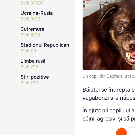
Știri:
34989
Ucraina-Rusia
Știri:
8491
Cutremure
Știri:
1009
Stadionul Republican
Știri:
119
Limba rusă
Știri:
292
Un copil din Capitală, atac
Știri pozitive
Știri:
1721
Băiatul se îndrepta s
vagabonzi s-a năpusti
În ajutorul copilului 
câinii agresivi și să