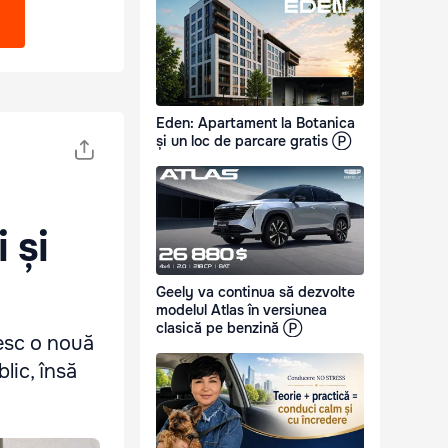
Eden: Apartament la Botanica
și un loc de parcare gratis Ⓟ
 și
Geely va continua să dezvolte
modelul Atlas în versiunea
clasică pe benzină Ⓟ
tesc o nouă
blic, însă