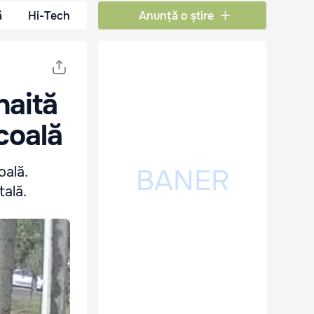
ă
Hi-Tech
Anunță o știre
haită
coală
oală.
tală.