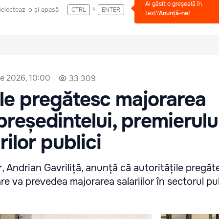
Ai găsit o greșeală în
+
Selecteaz-o și apasă
CTRL
ENTER
text?
Anunță-ne!
lie 2026, 10:00
33 309
ile pregătesc majorarea
 președintelui, premierului
ilor publici
r, Andrian Gavriliță, anunță că autoritățile pregă
care va prevedea majorarea salariilor în sectorul pu