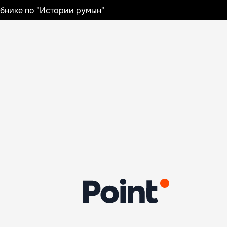
ебнике по "Истории румын"