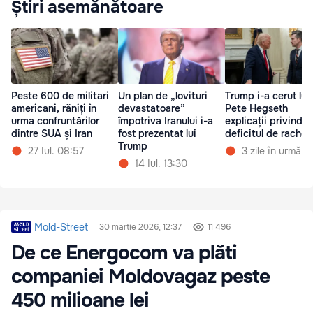
Știri asemănătoare
Peste 600 de militari
Un plan de „lovituri
Trump i-a cerut lui
americani, răniți în
devastatoare”
Pete Hegseth
urma confruntărilor
împotriva Iranului i-a
explicații privind
dintre SUA și Iran
fost prezentat lui
deficitul de rachet
Trump
27 Iul. 08:57
3 zile în urmă
14 Iul. 13:30
Mold-Street
30 martie 2026, 12:37
11 496
De ce Energocom va plăti
companiei Moldovagaz peste
450 milioane lei