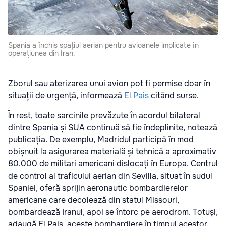
Spania a închis spațiul aerian pentru avioanele implicate în
operațiunea din Iran.
Zborul sau aterizarea unui avion pot fi permise doar în
situații de urgență, informează
El Pais
citând surse.
În rest, toate sarcinile prevăzute în acordul bilateral
dintre Spania și SUA continuă să fie îndeplinite, notează
publicația. De exemplu, Madridul participă în mod
obișnuit la asigurarea materială și tehnică a aproximativ
80.000 de militari americani dislocați în Europa. Centrul
de control al traficului aerian din Sevilla, situat în sudul
Spaniei, oferă sprijin aeronautic bombardierelor
americane care decolează din statul Missouri,
bombardează Iranul, apoi se întorc pe aerodrom. Totuși,
adaugă El Pais, aceste bombardiere în timpul acestor