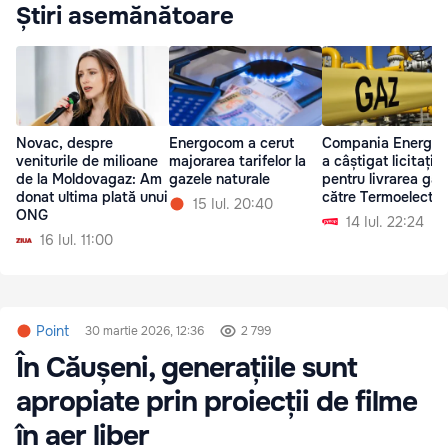
Știri asemănătoare
Novac, despre
Energocom a cerut
Compania Energo
veniturile de milioane
majorarea tarifelor la
a câștigat licitația
de la Moldovagaz: Am
gazele naturale
pentru livrarea gaz
donat ultima plată unui
către Termoelectri
15 Iul. 20:40
ONG
14 Iul. 22:24
16 Iul. 11:00
Point
30 martie 2026, 12:36
2 799
În Căușeni, generațiile sunt
apropiate prin proiecții de filme
în aer liber