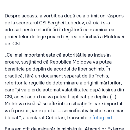
Despre aceasta a vorbit ea după ce a primit un răspuns
de la secretarul CSI Serghei Lebedev, căruia i s-a
adresat pentru clarificări în legătură cu examinarea
proiectelor de lege privind ieșirea definitivă a Moldovei
din CSI.
„Cel mai important este că autoritățile au indus în
eroare, susținând că Republica Moldova va putea
beneficia pe deplin de acordul de liber schimb. În
practică, fără un document separat de tip închis,
referitor la regulile de determinare a originii mărfurilor,
care își va pierde automat valabilitatea după ieșirea din
CSI, acest acord nu va putea fi aplicat pe deplin. (...).
Moldova riscă să se afle într-o situație în care importul
va fi posibil, iar exportul — semnificativ limitat sau chiar
blocat”, a declarat Cebotari, transmite
infotag.md
.
Ea a amintit de asigurările ministrului Afacerilor Externe