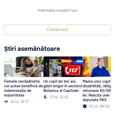
Publicitatea ta poate fi aici
Comentarii
Știri asemănătoare
Femeile necăsătorite
Un copil de trei ani,
Mama unui copil c
vor putea beneficia de
găsit singur în sectorul
dizabilități, obliga
indemnizația de
Botanica al Capitalei
returneze 60.000 
maternitate
lei: Reacția unei
13 Iul. 12:42
deputate PAS
14 Iul. 16:17
14 Iul. 08:02