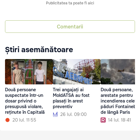
Publicitatea ta poate fi aici
Comentarii
Știri asemănătoare
Două persoane
Trei angajați ai
Două persoane,
suspectate într-un
MoldATSA au fost
arestate pentru
dosar privind o
plasați în arest
incendierea celebr
presupusă violare,
preventiv
păduri Fontainebl
reținute în Capitală
de lângă Paris
26 Iul. 09:00
20 Iul. 11:55
14 Iul. 18:41