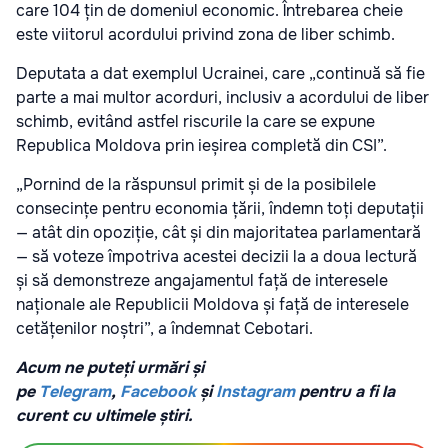
care 104 țin de domeniul economic. Întrebarea cheie
este viitorul acordului privind zona de liber schimb.
Deputata a dat exemplul Ucrainei, care „continuă să fie
parte a mai multor acorduri, inclusiv a acordului de liber
schimb, evitând astfel riscurile la care se expune
Republica Moldova prin ieșirea completă din CSI”.
„Pornind de la răspunsul primit și de la posibilele
consecințe pentru economia țării, îndemn toți deputații
— atât din opoziție, cât și din majoritatea parlamentară
— să voteze împotriva acestei decizii la a doua lectură
și să demonstreze angajamentul față de interesele
naționale ale Republicii Moldova și față de interesele
cetățenilor noștri”, a îndemnat Cebotari.
Acum ne puteți urmări și
pe
Telegram
,
Facebook
și
Instagram
pentru a fi la
curent cu ultimele știri.