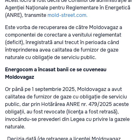
Acest lucru a fost decis de Consiliul de administrație al
Agenției Naționale pentru Reglementare în Energetică
(ANRE), transmite
mold-street.com.
Este vorba de recuperarea de către Moldovagaz a
componentei de corectare a venitului reglementat
(deficit), înregistrată anul trecut în perioada când
întreprinderea avea calitatea de furnizor de gaze
naturale cu obligație de serviciu public.
Energocom a încasat banii ce se cuveneau
Moldovagaz
Or până pe 1 septembrie 2025, Moldovagaz a avut
calitatea de furnizor de gaze cu obligație de serviciu
public, dar prin Hotărârea ANRE nr. 479/2025 aceste
obligații, au fost revocate (licenţa a fost retrasă),
invocându-se prevederi din Legea cu privire la gazele
naturale.
„Decizia dată (de retragere a licenţei Moldovagaz