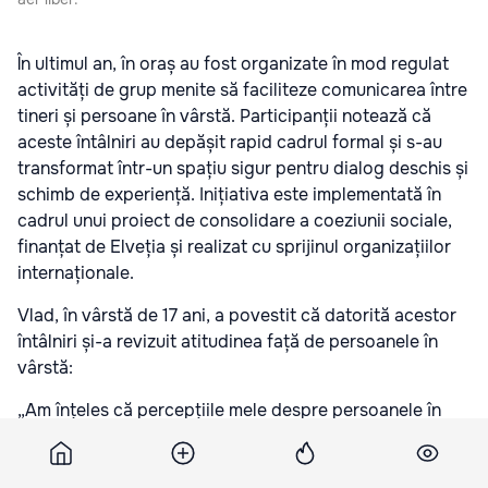
În ultimul an, în oraș au fost organizate în mod regulat
activități de grup menite să faciliteze comunicarea între
tineri și persoane în vârstă. Participanții notează că
aceste întâlniri au depășit rapid cadrul formal și s-au
transformat într-un spațiu sigur pentru dialog deschis și
schimb de experiență. Inițiativa este implementată în
cadrul unui proiect de consolidare a coeziunii sociale,
finanțat de Elveția și realizat cu sprijinul organizațiilor
internaționale.
Vlad, în vârstă de 17 ani, a povestit că datorită acestor
întâlniri și-a revizuit atitudinea față de persoanele în
vârstă:
„Am înțeles că percepțiile mele despre persoanele în
vârstă erau greșite. În aproape un an am reușit să
demontez unele stereotipuri.”