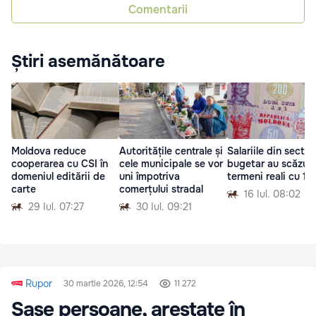
Comentarii
Știri asemănătoare
Moldova reduce
Autoritățile centrale și
Salariile din sector
cooperarea cu CSI în
cele municipale se vor
bugetar au scăzut 
domeniul editării de
uni împotriva
termeni reali cu 1,
carte
comerțului stradal
16 Iul. 08:02
29 Iul. 07:27
30 Iul. 09:21
Rupor
30 martie 2026, 12:54
11 272
Șase persoane, arestate în