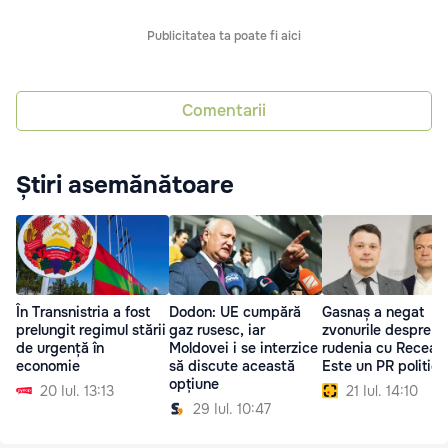
Publicitatea ta poate fi aici
Comentarii
Știri asemănătoare
În Transnistria a fost
Dodon: UE cumpără
Gasnaș a negat
prelungit regimul stării
gaz rusesc, iar
zvonurile despre
de urgență în
Moldovei i se interzice
rudenia cu Recean
economie
să discute această
Este un PR politic
opțiune
20 Iul. 13:13
21 Iul. 14:10
29 Iul. 10:47