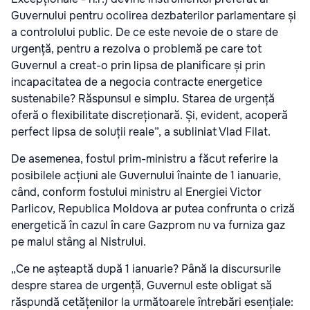
Guvernului pentru ocolirea dezbaterilor parlamentare și
a controlului public. De ce este nevoie de o stare de
urgență, pentru a rezolva o problemă pe care tot
Guvernul a creat-o prin lipsa de planificare și prin
incapacitatea de a negocia contracte energetice
sustenabile? Răspunsul e simplu. Starea de urgență
oferă o flexibilitate discreționară. Și, evident, acoperă
perfect lipsa de soluții reale”, a subliniat Vlad Filat.
De asemenea, fostul prim-ministru a făcut referire la
posibilele acțiuni ale Guvernului înainte de 1 ianuarie,
când, conform fostului ministru al Energiei Victor
Parlicov, Republica Moldova ar putea confrunta o criză
energetică în cazul în care Gazprom nu va furniza gaz
pe malul stâng al Nistrului.
„Ce ne așteaptă după 1 ianuarie? Până la discursurile
despre starea de urgență, Guvernul este obligat să
răspundă cetățenilor la următoarele întrebări esențiale: