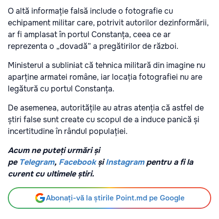
O altă informație falsă include o fotografie cu
echipament militar care, potrivit autorilor dezinformării,
ar fi amplasat în portul Constanța, ceea ce ar
reprezenta o „dovadă” a pregătirilor de război.
Ministerul a subliniat că tehnica militară din imagine nu
aparține armatei române, iar locația fotografiei nu are
legătură cu portul Constanța.
De asemenea, autoritățile au atras atenția că astfel de
știri false sunt create cu scopul de a induce panică și
incertitudine în rândul populației.
Acum ne puteți urmări și
pe
Telegram
,
Facebook
și
Instagram
pentru a fi la
curent cu ultimele știri.
Abonați-vă la știrile Point.md pe Google