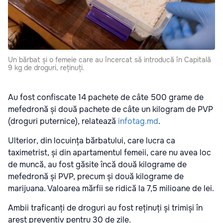
Un bărbat și o femeie care au încercat să introducă în Capitală
9 kg de droguri, reținuți.
Au fost confiscate 14 pachete de câte 500 grame de
mefedronă și două pachete de câte un kilogram de PVP
(droguri puternice), relatează
infotag.md
.
Ulterior, din locuința bărbatului, care lucra ca
taximetrist, și din apartamentul femeii, care nu avea loc
de muncă, au fost găsite încă două kilograme de
mefedronă și PVP, precum și două kilograme de
marijuana. Valoarea mărfii se ridică la 7,5 milioane de lei.
Ambii traficanți de droguri au fost reținuți și trimiși în
arest preventiv pentru 30 de zile.