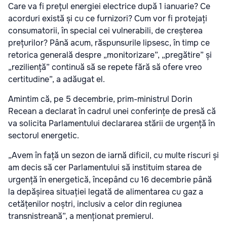
Care va fi prețul energiei electrice după 1 ianuarie? Ce
acorduri există și cu ce furnizori? Cum vor fi protejați
consumatorii, în special cei vulnerabili, de creșterea
prețurilor? Până acum, răspunsurile lipsesc, în timp ce
retorica generală despre „monitorizare”, „pregătire” și
„reziliență” continuă să se repete fără să ofere vreo
certitudine”, a adăugat el.
Amintim că, pe 5 decembrie, prim-ministrul Dorin
Recean a declarat în cadrul unei conferințe de presă că
va solicita Parlamentului declararea stării de urgență în
sectorul energetic.
„Avem în față un sezon de iarnă dificil, cu multe riscuri și
am decis să cer Parlamentului să instituim starea de
urgență în energetică, începând cu 16 decembrie până
la depășirea situației legată de alimentarea cu gaz a
cetățenilor noștri, inclusiv a celor din regiunea
transnistreană”, a menționat premierul.