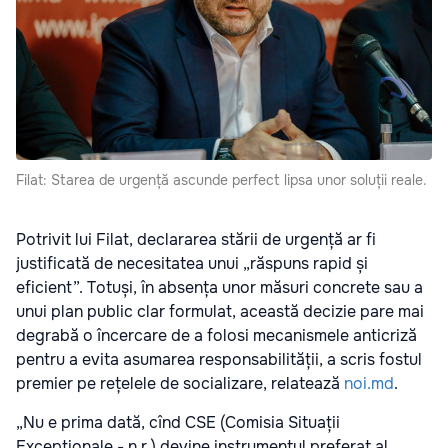
Filat: Starea de urgență ascunde perfect lipsa unor soluții reale.
Potrivit lui Filat, declararea stării de urgență ar fi
justificată de necesitatea unui „răspuns rapid și
eficient”. Totuși, în absența unor măsuri concrete sau a
unui plan public clar formulat, această decizie pare mai
degrabă o încercare de a folosi mecanismele anticriză
pentru a evita asumarea responsabilității, a scris fostul
premier pe rețelele de socializare, relatează
noi.md
.
„Nu e prima dată, cînd CSE (Comisia Situații
Excepționale - n.r.) devine instrumentul preferat al