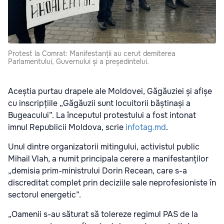
Protest la Comrat: Manifestanții au cerut demiterea
Parlamentului, Guvernului și a președintelui.
Aceștia purtau drapele ale Moldovei, Găgăuziei și afișe
cu inscripțiile „Găgăuzii sunt locuitorii băștinași a
Bugeacului”. La începutul protestului a fost intonat
imnul Republicii Moldova, scrie
infotag.md
.
Unul dintre organizatorii mitingului, activistul public
Mihail Vlah, a numit principala cerere a manifestanților
„demisia prim-ministrului Dorin Recean, care s-a
discreditat complet prin deciziile sale neprofesioniste în
sectorul energetic”.
„Oamenii s-au săturat să tolereze regimul PAS de la