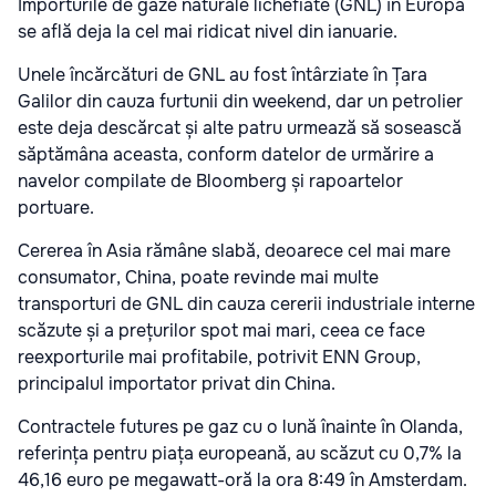
Importurile de gaze naturale lichefiate (GNL) în Europa
se află deja la cel mai ridicat nivel din ianuarie.
Unele încărcături de GNL au fost întârziate în Țara
Galilor din cauza furtunii din weekend, dar un petrolier
este deja descărcat și alte patru urmează să sosească
săptămâna aceasta, conform datelor de urmărire a
navelor compilate de Bloomberg și rapoartelor
portuare.
Cererea în Asia rămâne slabă, deoarece cel mai mare
consumator, China, poate revinde mai multe
transporturi de GNL din cauza cererii industriale interne
scăzute și a prețurilor spot mai mari, ceea ce face
reexporturile mai profitabile, potrivit ENN Group,
principalul importator privat din China.
Contractele futures pe gaz cu o lună înainte în Olanda,
referința pentru piața europeană, au scăzut cu 0,7% la
46,16 euro pe megawatt-oră la ora 8:49 în Amsterdam.