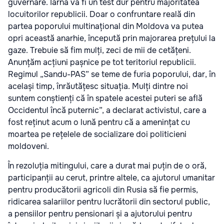
guvernare. Iarna va fi un test dur pentru majoritatea
locuitorilor republicii. Doar o confruntare reală din
partea poporului multinațional din Moldova va putea
opri această anarhie, începută prin majorarea prețului la
gaze. Trebuie să fim mulți, zeci de mii de cetățeni.
Anunțăm acțiuni pașnice pe tot teritoriul republicii.
Regimul „Sandu-PAS” se teme de furia poporului, dar, în
același timp, înrăutățesc situația. Mulți dintre noi
suntem conștienți că în spatele acestei puteri se află
Occidentul încă puternic”, a declarat activistul, care a
fost reținut acum o lună pentru că a amenințat cu
moartea pe rețelele de socializare doi politicieni
moldoveni.
În rezoluția mitingului, care a durat mai puțin de o oră,
participanții au cerut, printre altele, ca ajutorul umanitar
pentru producătorii agricoli din Rusia să fie permis,
ridicarea salariilor pentru lucrătorii din sectorul public,
a pensiilor pentru pensionari și a ajutorului pentru