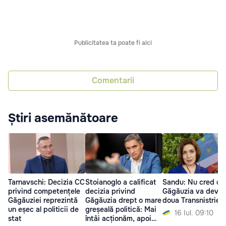
Publicitatea ta poate fi aici
Comentarii
Știri asemănătoare
Tarnavschi: Decizia CC
Stoianoglo a calificat
Sandu: Nu cred că
privind competențele
decizia privind
Găgăuzia va deven
Găgăuziei reprezintă
Găgăuzia drept o mare
doua Transnistrie”
un eșec al politicii de
greșeală politică: Mai
16 Iul. 09:10
stat
întâi acționăm, apoi