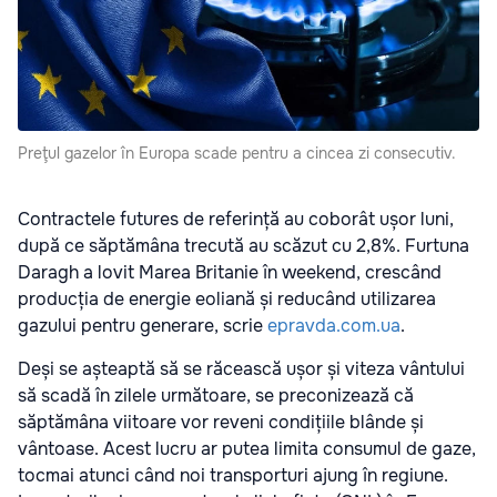
Preţul gazelor în Europa scade pentru a cincea zi consecutiv.
Contractele futures de referință au coborât ușor luni,
după ce săptămâna trecută au scăzut cu 2,8%. Furtuna
Daragh a lovit Marea Britanie în weekend, crescând
producția de energie eoliană și reducând utilizarea
gazului pentru generare, scrie
epravda.com.ua
.
Deși se așteaptă să se răcească ușor și viteza vântului
să scadă în zilele următoare, se preconizează că
săptămâna viitoare vor reveni condițiile blânde și
vântoase. Acest lucru ar putea limita consumul de gaze,
tocmai atunci când noi transporturi ajung în regiune.