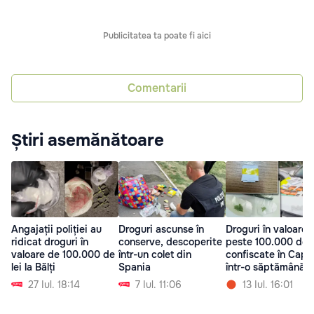
Publicitatea ta poate fi aici
Comentarii
Știri asemănătoare
Angajații poliției au
Droguri ascunse în
Droguri în valoare 
ridicat droguri în
conserve, descoperite
peste 100.000 de l
valoare de 100.000 de
într-un colet din
confiscate în Capit
lei la Bălți
Spania
într-o săptămână
27 Iul. 18:14
7 Iul. 11:06
13 Iul. 16:01