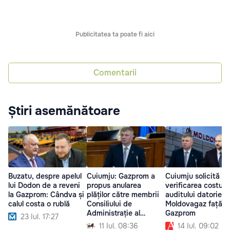
Publicitatea ta poate fi aici
Comentarii
Știri asemănătoare
Buzatu, despre apelul
Cuiumju: Gazprom a
Cuiumju solicită
lui Dodon de a reveni
propus anularea
verificarea costulu
la Gazprom: Cândva și
plăților către membrii
auditului datoriei
calul costa o rublă
Consiliului de
Moldovagaz față d
Administrație al
Gazprom
23 Iul. 17:27
Moldovagaz
11 Iul. 08:36
14 Iul. 09:02