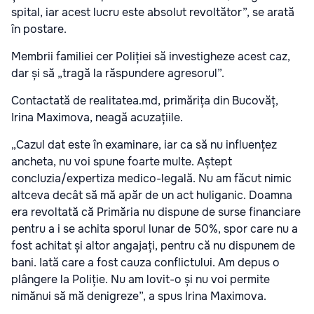
spital, iar acest lucru este absolut revoltător”, se arată
în postare.
Membrii familiei cer Poliției să investigheze acest caz,
dar și să „tragă la răspundere agresorul”.
Contactată de realitatea.md, primărița din Bucovăț,
Irina Maximova, neagă acuzațiile.
„Cazul dat este în examinare, iar ca să nu influențez
ancheta, nu voi spune foarte multe. Aștept
concluzia/expertiza medico-legală. Nu am făcut nimic
altceva decât să mă apăr de un act huliganic. Doamna
era revoltată că Primăria nu dispune de surse financiare
pentru a i se achita sporul lunar de 50%, spor care nu a
fost achitat și altor angajați, pentru că nu dispunem de
bani. Iată care a fost cauza conflictului. Am depus o
plângere la Poliție. Nu am lovit-o și nu voi permite
nimănui să mă denigreze”, a spus Irina Maximova.