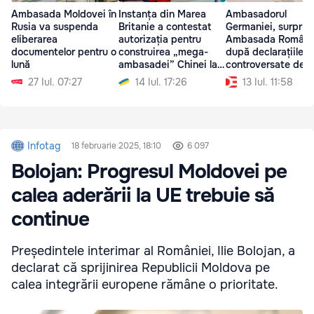
Ambasada Moldovei în
Instanța din Marea
Ambasadorul
Rusia va suspenda
Britanie a contestat
Germaniei, surprins
eliberarea
autorizația pentru
Ambasada Români
documentelor pentru o
construirea „mega-
după declarațiile
lună
ambasadei” Chinei la
controversate des
Londra
Moldova
27 Iul. 07:27
14 Iul. 17:26
13 Iul. 11:58
Infotag
18 februarie 2025, 18:10
6 097
Bolojan: Progresul Moldovei pe
calea aderării la UE trebuie să
continue
Președintele interimar al României, Ilie Bolojan, a
declarat că sprijinirea Republicii Moldova pe
calea integrării europene rămâne o prioritate.