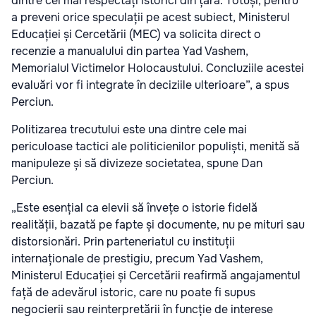
dintre cei mai respectați istorici din țară. Totuși, pentru
a preveni orice speculații pe acest subiect, Ministerul
Educației și Cercetării (MEC) va solicita direct o
recenzie a manualului din partea Yad Vashem,
Memorialul Victimelor Holocaustului. Concluziile acestei
evaluări vor fi integrate în deciziile ulterioare”, a spus
Perciun.
Politizarea trecutului este una dintre cele mai
periculoase tactici ale politicienilor populiști, menită să
manipuleze și să divizeze societatea, spune Dan
Perciun.
„Este esențial ca elevii să învețe o istorie fidelă
realității, bazată pe fapte și documente, nu pe mituri sau
distorsionări. Prin parteneriatul cu instituții
internaționale de prestigiu, precum Yad Vashem,
Ministerul Educației și Cercetării reafirmă angajamentul
față de adevărul istoric, care nu poate fi supus
negocierii sau reinterpretării în funcție de interese