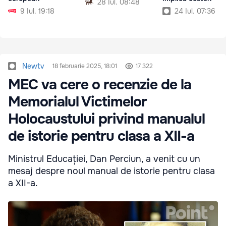
28 Iul. 08:48
9 Iul. 19:18
24 Iul. 07:36
Newtv
18 februarie 2025, 18:01
17 322
MEC va cere o recenzie de la
Memorialul Victimelor
Holocaustului privind manualul
de istorie pentru clasa a XII-a
Ministrul Educației, Dan Perciun, a venit cu un
mesaj despre noul manual de istorie pentru clasa
a XII-a.