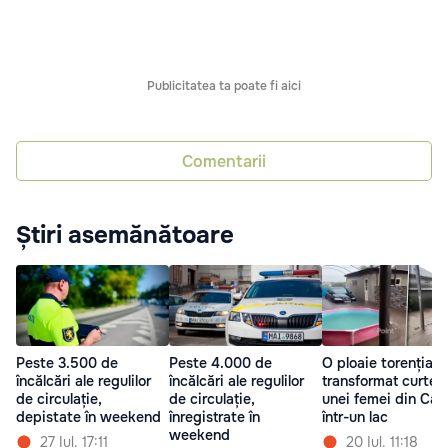
Publicitatea ta poate fi aici
Comentarii
Știri asemănătoare
Peste 3.500 de
Peste 4.000 de
O ploaie torențială
încălcări ale regulilor
încălcări ale regulilor
transformat curtea
de circulație,
de circulație,
unei femei din Cah
depistate în weekend
înregistrate în
într-un lac
weekend
27 Iul. 17:11
20 Iul. 11:18