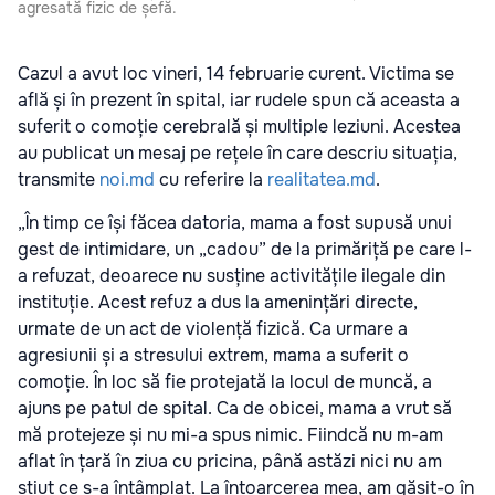
agresată fizic de șefă.
Cazul a avut loc vineri, 14 februarie curent. Victima se
află și în prezent în spital, iar rudele spun că aceasta a
suferit o comoție cerebrală și multiple leziuni. Acestea
au publicat un mesaj pe rețele în care descriu situația,
transmite
noi.md
cu referire la
realitatea.md
.
„În timp ce își făcea datoria, mama a fost supusă unui
gest de intimidare, un „cadou” de la primăriță pe care l-
a refuzat, deoarece nu susține activitățile ilegale din
instituție. Acest refuz a dus la amenințări directe,
urmate de un act de violență fizică. Ca urmare a
agresiunii și a stresului extrem, mama a suferit o
comoție. În loc să fie protejată la locul de muncă, a
ajuns pe patul de spital. Ca de obicei, mama a vrut să
mă protejeze și nu mi-a spus nimic. Fiindcă nu m-am
aflat în țară în ziua cu pricina, până astăzi nici nu am
știut ce s-a întâmplat. La întoarcerea mea, am găsit-o în