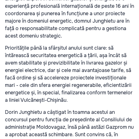
experiență profesională internațională de peste 16 ani în
coordonarea și punerea în funcțiune a unor proiecte
majore în domeniul energetic, domnul Junghietu are în
față o responsabilitate complicată pentru a gestiona
acest domeniu strategic.
Prioritățile până la sfârșitul anului sunt clare: să
întărească securitatea energetică a țării, așa încât să
avem stabilitate și previzibilitate în livrarea gazelor și
energiei electrice, dar și cele mai avantajoase tarife, să
facă ordine și să accelereze proiectele investiționale
mari - cele din sfera energiei regenerabile, eficientizării
energetice și, în special, finalizarea conform termenelor
a liniei Vulcănești-Chișinău.
Dorin Junghietu a câștigat în toamna acestui an
concursul pentru funcția de președinte al Consiliului de
administrație Moldovagaz, însă până astăzi Gazprom nu
a aprobat această schimbare. Sunt convins că, în