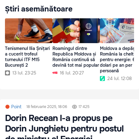
Știri asemănătoare
Tenismenul Ilia Șnițari
Roamingul dintre
Moldova a depășit
a cucerit trofeul
Republica Moldova și
România la cheltuie
turneului ITF M15
România continuă să
pentru energie: 69
București 2
devină tot mai popular
dolari pe an per
persoană
13 Iul. 23:25
16 Iul. 20:27
24 Iul. 12:08
Point
18 februarie 2025, 18:06
17 425
Dorin Recean l-a propus pe
Dorin Junghietu pentru postul