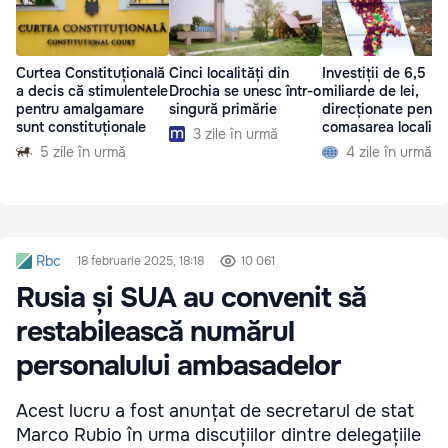
Curtea Constituțională
Cinci localități din
Investiții de 6,5
a decis că stimulentele
Drochia se unesc într-o
miliarde de lei,
pentru amalgamare
singură primărie
direcționate pentr
sunt constituționale
comasarea localităț
3 zile în urmă
5 zile în urmă
4 zile în urmă
Rbc
18 februarie 2025, 18:18
10 061
Rusia și SUA au convenit să
restabilească numărul
personalului ambasadelor
Acest lucru a fost anunțat de secretarul de stat
Marco Rubio în urma discuțiilor dintre delegațiile