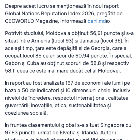
Despre acest lucru se menționează în noul raport
Global Nations Reputation Index 2026, pregătit de
CEOWORLD Magazine, informează
bani.md
ю
Potrivit studiului, Moldova a obținut 56,91 puncte și s-a
situat între Armenia (locul 93) și Jamaica (locul 96). În
același timp, țara este depășită și de Georgia, care a
ocupat locul 85 cu un scor de 60,94 puncte. În special,
Gabon și Cuba au obținut scoruri de 58,8 și respectiv
58,1, ceea ce este mai mare decât cel al Moldovei.
În raport au fost analizate 197 de economii ale lumii pe
baza a 50 de indicatori și 10 dimensiuni cheie, inclusiv
nivelul de încredere, respectul internațional, calitatea
guvernării, inovațiile, etica, sustenabilitatea și
coeziunea socială.
În fruntea clasamentului global s-a situat Singapore cu
97,83 puncte, urmat de Elveția și Irlanda. Autorii