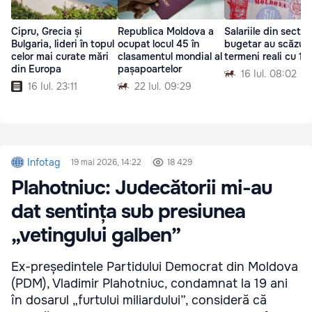
Cipru, Grecia și
Republica Moldova a
Salariile din sector
Bulgaria, lideri în topul
ocupat locul 45 în
bugetar au scăzut 
celor mai curate mări
clasamentul mondial al
termeni reali cu 1,
din Europa
pașapoartelor
16 Iul. 08:02
16 Iul. 23:11
22 Iul. 09:29
Infotag
19 mai 2026, 14:22
18 429
Plahotniuc: Judecătorii mi-au
dat sentința sub presiunea
„vetingului galben”
Ex-președintele Partidului Democrat din Moldova
(PDM), Vladimir Plahotniuc, condamnat la 19 ani
în dosarul „furtului miliardului”, consideră că