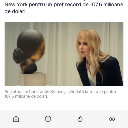
New York pentru un preț record de 107,6 milioane
de dolari.
Sculptura lui Constantin Brâncuși, vândută la licitație pentru
107,6 milioane de dolari.
„Danaida”, cap de bronz aurit, a fost creat de Brâncuși
în 1913 și a fost achiziționat de familia de colecționari
Meyer, care a deținut-o până în 2002. Ulterior, a fost