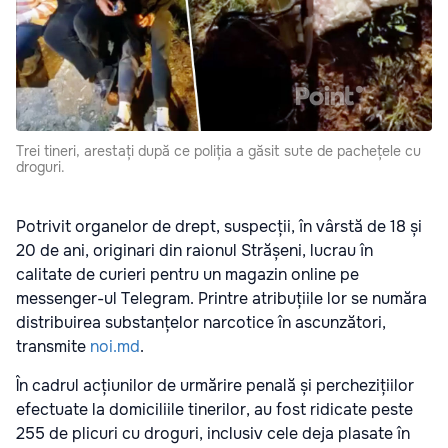
Trei tineri, arestați după ce poliția a găsit sute de pachețele cu
droguri.
Potrivit organelor de drept, suspecții, în vârstă de 18 și
20 de ani, originari din raionul Strășeni, lucrau în
calitate de curieri pentru un magazin online pe
messenger-ul Telegram. Printre atribuțiile lor se număra
distribuirea substanțelor narcotice în ascunzători,
transmite
noi.md
.
În cadrul acțiunilor de urmărire penală și perchezițiilor
efectuate la domiciliile tinerilor, au fost ridicate peste
255 de plicuri cu droguri, inclusiv cele deja plasate în