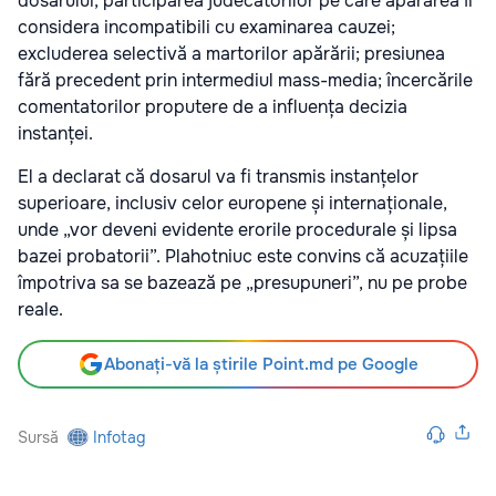
dosarului; participarea judecătorilor pe care apărarea îi
considera incompatibili cu examinarea cauzei;
excluderea selectivă a martorilor apărării; presiunea
fără precedent prin intermediul mass-media; încercările
comentatorilor proputere de a influența decizia
instanței.
El a declarat că dosarul va fi transmis instanțelor
superioare, inclusiv celor europene și internaționale,
unde „vor deveni evidente erorile procedurale și lipsa
bazei probatorii”. Plahotniuc este convins că acuzațiile
împotriva sa se bazează pe „presupuneri”, nu pe probe
reale.
Abonați-vă la știrile Point.md pe Google
Sursă
Infotag