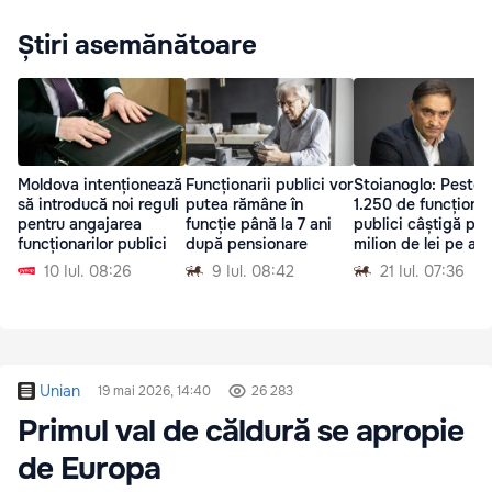
Știri asemănătoare
Moldova intenționează
Funcționarii publici vor
Stoianoglo: Peste
să introducă noi reguli
putea rămâne în
1.250 de funcționar
pentru angajarea
funcție până la 7 ani
publici câștigă pes
funcționarilor publici
după pensionare
milion de lei pe an
10 Iul. 08:26
9 Iul. 08:42
21 Iul. 07:36
Unian
19 mai 2026, 14:40
26 283
Primul val de căldură se apropie
de Europa