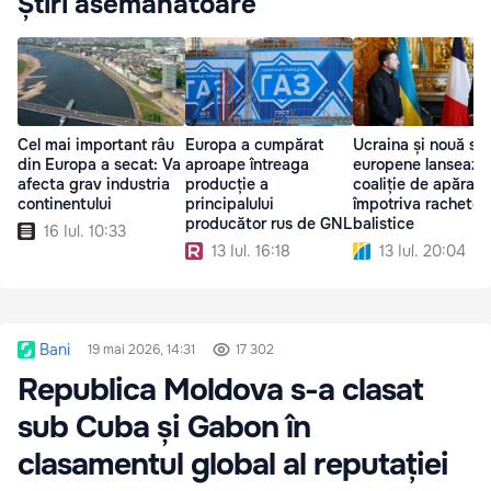
Știri asemănătoare
Cel mai important râu
Europa a cumpărat
Ucraina și nouă st
din Europa a secat: Va
aproape întreaga
europene lansează
afecta grav industria
producție a
coaliție de apărare
continentului
principalului
împotriva rachetel
producător rus de GNL
balistice
16 Iul. 10:33
13 Iul. 16:18
13 Iul. 20:04
Bani
19 mai 2026, 14:31
17 302
Republica Moldova s-a clasat
sub Cuba și Gabon în
clasamentul global al reputației