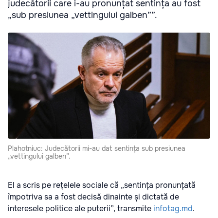
judecătorii care i-au pronunțat sentința au fost
„sub presiunea „vettingului galben””.
Plahotniuc: Judecătorii mi-au dat sentința sub presiunea
„vettingului galben”.
El a scris pe rețelele sociale că „sentința pronunțată
împotriva sa a fost decisă dinainte și dictată de
interesele politice ale puterii”, transmite
infotag.md
.