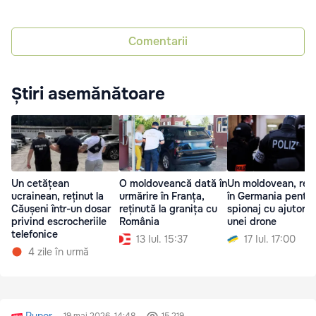
Comentarii
Știri asemănătoare
Un cetățean
O moldoveancă dată în
Un moldovean, reți
ucrainean, reținut la
urmărire în Franța,
în Germania pentru
Căușeni într-un dosar
reținută la granița cu
spionaj cu ajutorul
privind escrocheriile
România
unei drone
telefonice
13 Iul. 15:37
17 Iul. 17:00
4 zile în urmă
Rupor
19 mai 2026, 14:48
15 219