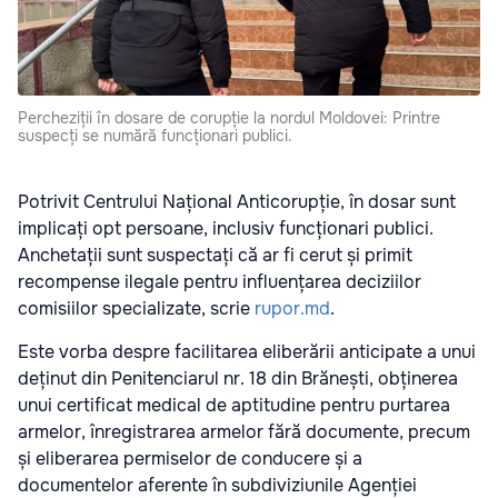
Percheziții în dosare de corupție la nordul Moldovei: Printre
suspecți se numără funcționari publici.
Potrivit Centrului Național Anticorupție, în dosar sunt
implicați opt persoane, inclusiv funcționari publici.
Anchetații sunt suspectați că ar fi cerut și primit
recompense ilegale pentru influențarea deciziilor
comisiilor specializate, scrie
rupor.md
.
Este vorba despre facilitarea eliberării anticipate a unui
deținut din Penitenciarul nr. 18 din Brănești, obținerea
unui certificat medical de aptitudine pentru purtarea
armelor, înregistrarea armelor fără documente, precum
și eliberarea permiselor de conducere și a
documentelor aferente în subdiviziunile Agenției