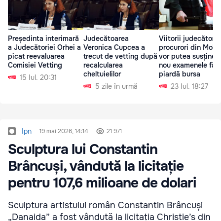
Președinta interimară
Judecătoarea
Viitorii judecători ș
a Judecătoriei Orhei a
Veronica Cupcea a
procurori din Mold
picat reevaluarea
trecut de vetting după
vor putea susține 
Comisiei Vetting
recalcularea
nou examenele fără
cheltuielilor
piardă bursa
15 Iul. 20:31
5 zile în urmă
23 Iul. 18:27
Ipn
19 mai 2026, 14:14
21 971
Sculptura lui Constantin
Brâncuși, vândută la licitație
pentru 107,6 milioane de dolari
Sculptura artistului român Constantin Brâncuși
„Danaida” a fost vândută la licitația Christie’s din