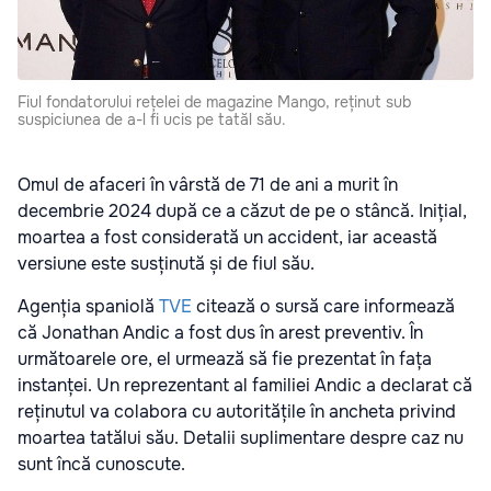
Fiul fondatorului rețelei de magazine Mango, reținut sub
suspiciunea de a-l fi ucis pe tatăl său.
Omul de afaceri în vârstă de 71 de ani a murit în
decembrie 2024 după ce a căzut de pe o stâncă. Inițial,
moartea a fost considerată un accident, iar această
versiune este susținută și de fiul său.
Agenția spaniolă
TVE
citează o sursă care informează
că Jonathan Andic a fost dus în arest preventiv. În
următoarele ore, el urmează să fie prezentat în fața
instanței. Un reprezentant al familiei Andic a declarat că
reținutul va colabora cu autoritățile în ancheta privind
moartea tatălui său. Detalii suplimentare despre caz nu
sunt încă cunoscute.