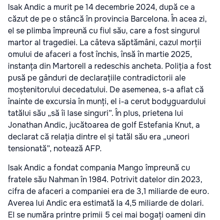
Isak Andic a murit
pe 14 decembrie 2024, după ce a
căzut de pe o stâncă în provincia Barcelona. În acea zi,
el se plimba împreună cu fiul său, care a fost singurul
martor al tragediei. La câteva săptămâni, cazul morții
omului de afaceri a fost închis, însă în martie 2025,
instanța din Martorell a redeschis ancheta. Poliția a fost
pusă pe gânduri de declarațiile contradictorii ale
moștenitorului decedatului. De asemenea, s-a aflat că
înainte de excursia în munți, el i-a cerut bodyguardului
tatălui său „să îi lase singuri”. În plus, prietena lui
Jonathan Andic, jucătoarea de golf Estefania Knut, a
declarat că relația dintre el și tatăl său era „uneori
tensionată”, notează AFP.
Isak Andic a fondat compania Mango împreună cu
fratele său Nahman în 1984. Potrivit datelor din 2023,
cifra de afaceri a companiei era de 3,1 miliarde de euro.
Averea lui Andic era estimată la 4,5 miliarde de dolari.
El se număra printre primii 5 cei mai bogați oameni din