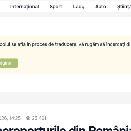
Internațional
Sport
Lady
Auto
Științ
olul se află în proces de traducere, vă rugăm să încercați di
riginal
026, 14:25
25 491
eroporturile din Români