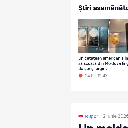
Știri asemănăt
Un cetățean american a î
să scoată din Moldova lin
de aur și argint
24 Iul. 12:43
2 iunie 2026
Rupor