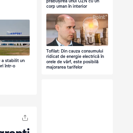
prăbușirea unui OZN cu un
corp uman în interior
Tofilat: Din cauza consumului
ridicat de energie electrică în
a stabilit un
orele de vârf, este posibilă
i într-o
majorarea tarifelor