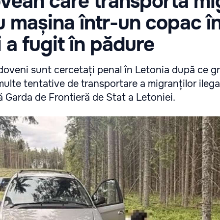
vean care transporta mi
cu mașina într-un copac î
i a fugit în pădure
doveni sunt cercetați penal în Letonia după ce gr
 multe tentative de transportare a migranților ilega
 Garda de Frontieră de Stat a Letoniei.