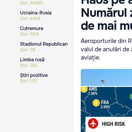
Știri:
34989
Numărul z
Ucraina-Rusia
Știri:
8494
de mai mu
Cutremure
Știri:
1009
Aeroporturile din 
Stadionul Republican
valul de anulări d
Știri:
119
aviație.
Limba rusă
Știri:
292
Știri pozitive
Știri:
1721