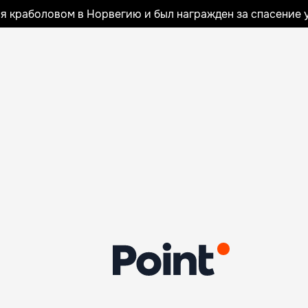
я краболовом в Норвегию и был награжден за спасение