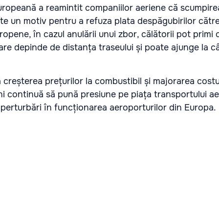
uropeană a reamintit companiilor aeriene că scumpire
ste un motiv pentru a refuza plata despăgubirilor cătr
opene, în cazul anulării unui zbor, călătorii pot primi
are depinde de distanța traseului și poate ajunge la c
ă creșterea prețurilor la combustibil și majorarea costu
ni continuă să pună presiune pe piața transportului ae
 perturbări în funcționarea aeroporturilor din Europa.