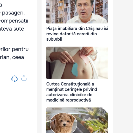
a
e pasageri.
 compensații
âteva sute
Piața imobiliară din Chișinău își
revine datorită cererii din
suburbii
rilor pentru
rian, ceea
Curtea Constituțională a
menținut cerințele privind
autorizarea clinicilor de
medicină reproductivă