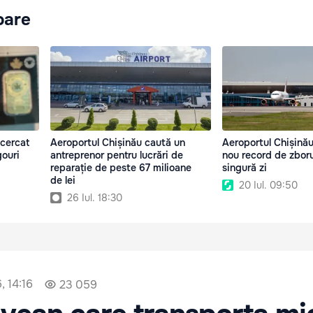
oare
ncercat
Aeroportul Chișinău caută un
Aeroportul Chișinău 
gouri
antreprenor pentru lucrări de
nou record de zborur
reparație de peste 67 milioane
singură zi
de lei
20 Iul. 09:50
26 Iul. 18:30
, 14:16
23 059