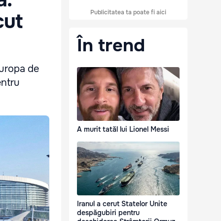
Publicitatea ta poate fi aici
cut
În trend
Europa de
entru
A murit tatăl lui Lionel Messi
Iranul a cerut Statelor Unite
despăgubiri pentru