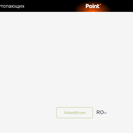
 утопающих
⌵
RO
Autentificare