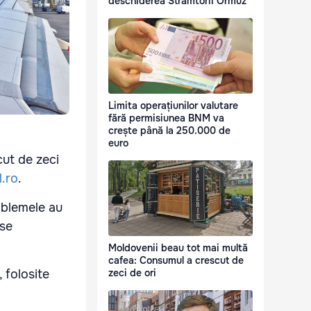
deschiderea Strâmtorii Ormuz
Limita operațiunilor valutare
fără permisiunea BNM va
crește până la 250.000 de
euro
cut de zeci
l.ro
.
oblemele au
 se
Moldovenii beau tot mai multă
cafea: Consumul a crescut de
 folosite
zeci de ori