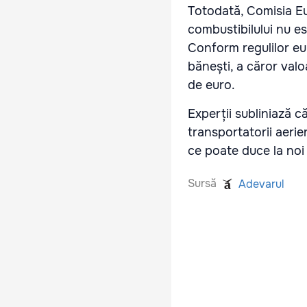
Totodată, Comisia E
combustibilului nu e
Conform regulilor eur
bănești, a căror valo
de euro.
Experții subliniază c
transportatorii aerie
ce poate duce la noi
Sursă
Adevarul