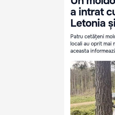
Un moldo
a intrat 
Letonia ș
Patru cetățeni mol
locali au oprit mai
aceasta informează