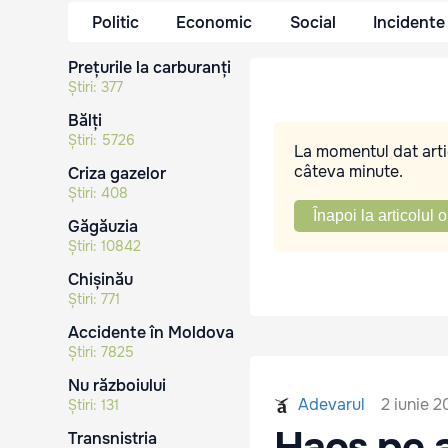
Politic
Economic
Social
Incidente
Prețurile la carburanți
Știri:
377
Bălți
Știri:
5726
La momentul dat artic
câteva minute.
Criza gazelor
Știri:
408
Înapoi la articolul o
Găgăuzia
Știri:
10842
Chișinău
Știri:
771
Accidente în Moldova
Știri:
7825
Nu războiului
2 iunie 2
Adevarul
Știri:
131
Haos pe a
Transnistria