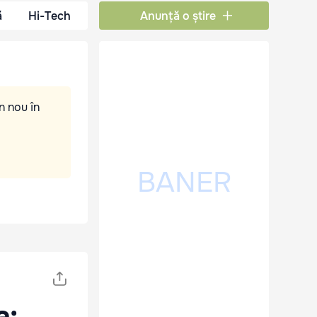
ă
Hi-Tech
Anunță o știre
n nou în
a: