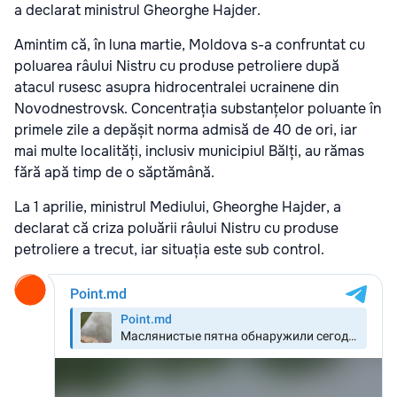
a declarat ministrul Gheorghe Hajder.
Amintim că, în luna martie, Moldova s-a confruntat cu
poluarea râului Nistru cu produse petroliere după
atacul rusesc asupra hidrocentralei ucrainene din
Novodnestrovsk. Concentrația substanțelor poluante în
primele zile a depășit norma admisă de 40 de ori, iar
mai multe localități, inclusiv municipiul Bălți, au rămas
fără apă timp de o săptămână.
La 1 aprilie, ministrul Mediului, Gheorghe Hajder, a
declarat că criza poluării râului Nistru cu produse
petroliere a trecut, iar situația este sub control.