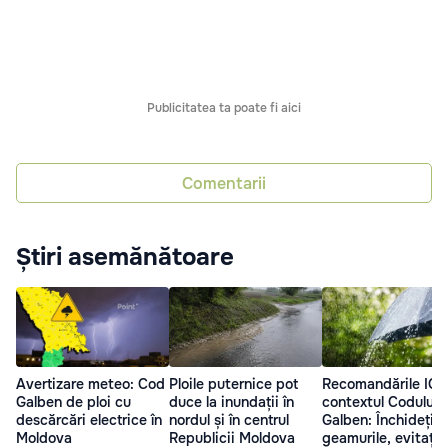
Publicitatea ta poate fi aici
Comentarii
Știri asemănătoare
Avertizare meteo: Cod
Ploile puternice pot
Recomandările IGS
Galben de ploi cu
duce la inundații în
contextul Codului
descărcări electrice în
nordul și în centrul
Galben: Închideți
Moldova
Republicii Moldova
geamurile, evitați