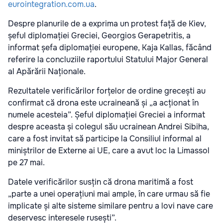
eurointegration.com.ua
.
Despre planurile de a exprima un protest față de Kiev,
șeful diplomației Greciei, Georgios Gerapetritis, a
informat șefa diplomației europene, Kaja Kallas, făcând
referire la concluziile raportului Statului Major General
al Apărării Naționale.
Rezultatele verificărilor forțelor de ordine grecești au
confirmat că drona este ucraineană și „a acționat în
numele acesteia”. Șeful diplomației Greciei a informat
despre aceasta și colegul său ucrainean Andrei Sibiha,
care a fost invitat să participe la Consiliul informal al
miniștrilor de Externe ai UE, care a avut loc la Limassol
pe 27 mai.
Datele verificărilor susțin că drona maritimă a fost
„parte a unei operațiuni mai ample, în care urmau să fie
implicate și alte sisteme similare pentru a lovi nave care
deservesc interesele rusești”.