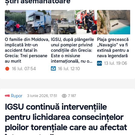
Știri asemănătoare
O familie din Moldova,
IGSU, după plângerile
Plaja grecească
implicată într-un
unui pompier privind
„Navagio” va fi
accident fatal în
condițiile din Grecia:
extinsă pentru a sa
Grecia: Trei persoane
Este o misiune
nava legendară
au murit
internațională, nu o
13 Iul. 19:06
vacanță
16 Iul. 07:54
16 Iul. 12:10
Rupor
3 iunie 2026, 17:51
7 187
IGSU continuă intervențiile
pentru lichidarea consecințelor
ploilor torențiale care au afectat