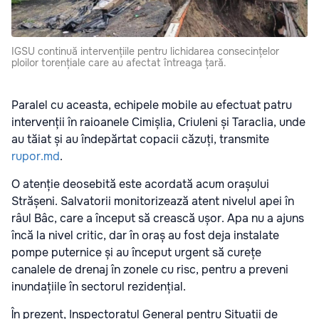
IGSU continuă intervențiile pentru lichidarea consecințelor
ploilor torențiale care au afectat întreaga țară.
Paralel cu aceasta, echipele mobile au efectuat patru
intervenții în raioanele Cimișlia, Criuleni și Taraclia, unde
au tăiat și au îndepărtat copacii căzuți, transmite
rupor.md
.
O atenție deosebită este acordată acum orașului
Strășeni. Salvatorii monitorizează atent nivelul apei în
râul Bâc, care a început să crească ușor. Apa nu a ajuns
încă la nivel critic, dar în oraș au fost deja instalate
pompe puternice și au început urgent să curețe
canalele de drenaj în zonele cu risc, pentru a preveni
inundațiile în sectorul rezidențial.
În prezent, Inspectoratul General pentru Situații de