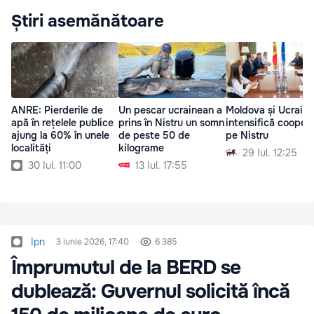
Știri asemănătoare
ANRE: Pierderile de
Un pescar ucrainean a
Moldova și Ucraina
apă în rețelele publice
prins în Nistru un somn
intensifică cooper
ajung la 60% în unele
de peste 50 de
pe Nistru
localități
kilograme
29 Iul. 12:25
30 Iul. 11:00
13 Iul. 17:55
Ipn
3 iunie 2026, 17:40
6 385
Împrumutul de la BERD se
dublează: Guvernul solicită încă