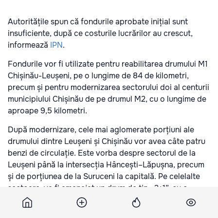
Autoritățile spun că fondurile aprobate inițial sunt
insuficiente, după ce costurile lucrărilor au crescut,
informează
IPN
.
Fondurile vor fi utilizate pentru reabilitarea drumului M1
Chișinău-Leușeni, pe o lungime de 84 de kilometri,
precum și pentru modernizarea sectorului doi al centurii
municipiului Chișinău de pe drumul M2, cu o lungime de
aproape 9,5 kilometri.
După modernizare, cele mai aglomerate porțiuni ale
drumului dintre Leușeni și Chișinău vor avea câte patru
benzi de circulație. Este vorba despre sectorul de la
Leușeni până la intersecția Hâncești–Lăpușna, precum
și de porțiunea de la Suruceni la capitală. Pe celelalte
sectoare, va fi amenajat un drum de tip „2+1”, cu o
bandă suplimentară pentru depășire care alternează
între cele două sensuri de mers. Potrivit proiectului,