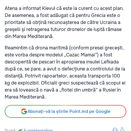
Atena a informat Kievul că este la curent cu acest plan.
De asemenea, a fost adăugat că pentru Grecia este o
prioritate să obțină recunoașterea de către Ucraina a
greșelii și retragerea tuturor dronelor de luptă rămase
din Marea Mediterană.
Reamintim că drona maritimă (conform presei grecești,
este vorba despre modelul „Cazac Mamai”) a fost
descoperită de pescari în apropierea insulei Lefkada
după ce, se pare, a avut o defecțiune a controlului de la
distanță. Potrivit rapoartelor, aceasta transporta 100
kg de explozibil. Oficialii greci suspectează că scopul ei
era să lovească o navă a „flotei din umbră” a Rusiei în
Marea Mediterană.
Abonați-vă la știrile Point.md pe Google
Sursă
Eurointegration