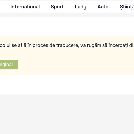
Internațional
Sport
Lady
Auto
Științ
olul se află în proces de traducere, vă rugăm să încercați di
riginal