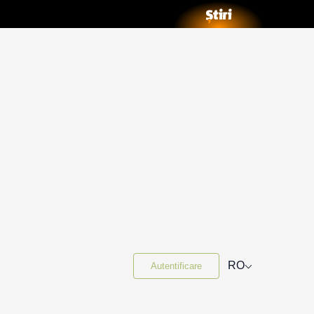
⌵
RO
Autentificare