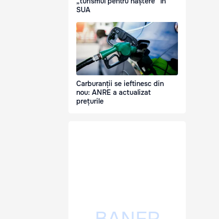
„turismul pentru naștere” în
SUA
Carburanții se ieftinesc din
nou: ANRE a actualizat
prețurile