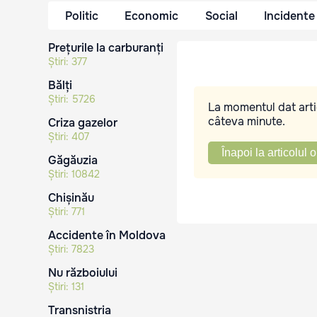
Politic
Economic
Social
Incidente
Prețurile la carburanți
Știri:
377
Bălți
Știri:
5726
La momentul dat artic
câteva minute.
Criza gazelor
Știri:
407
Înapoi la articolul o
Găgăuzia
Știri:
10842
Chișinău
Știri:
771
Accidente în Moldova
Știri:
7823
Nu războiului
Știri:
131
Transnistria