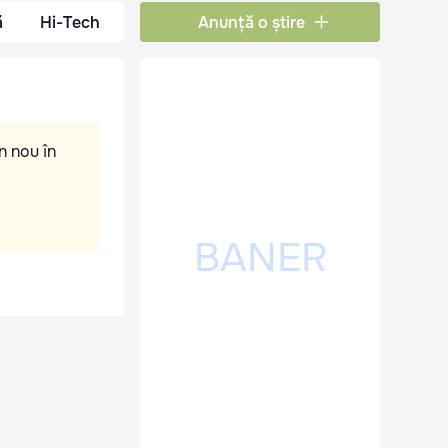
ă
Hi-Tech
Anunță o știre
n nou în