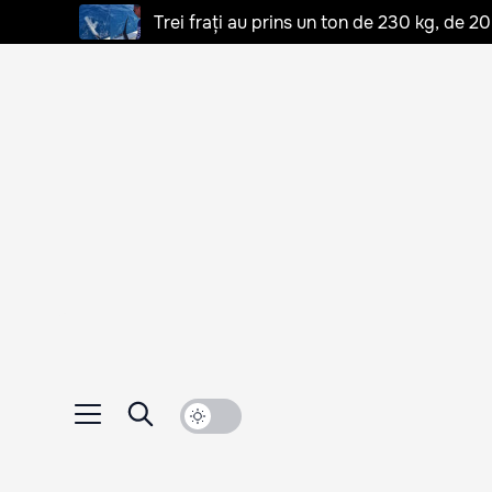
Trei frați au prins un ton de 230 kg, de 