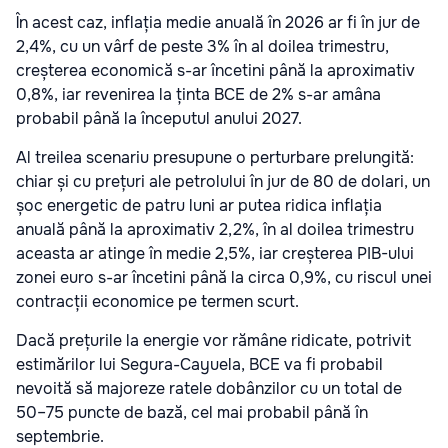
În acest caz, inflația medie anuală în 2026 ar fi în jur de
2,4%, cu un vârf de peste 3% în al doilea trimestru,
creșterea economică s-ar încetini până la aproximativ
0,8%, iar revenirea la ținta BCE de 2% s-ar amâna
probabil până la începutul anului 2027.
Al treilea scenariu presupune o perturbare prelungită:
chiar și cu prețuri ale petrolului în jur de 80 de dolari, un
șoc energetic de patru luni ar putea ridica inflația
anuală până la aproximativ 2,2%, în al doilea trimestru
aceasta ar atinge în medie 2,5%, iar creșterea PIB-ului
zonei euro s-ar încetini până la circa 0,9%, cu riscul unei
contracții economice pe termen scurt.
Dacă prețurile la energie vor rămâne ridicate, potrivit
estimărilor lui Segura-Cayuela, BCE va fi probabil
nevoită să majoreze ratele dobânzilor cu un total de
50–75 puncte de bază, cel mai probabil până în
septembrie.