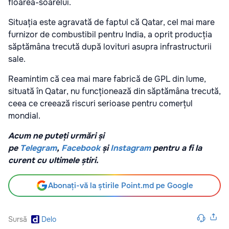
floarea-soarelui.
Situația este agravată de faptul că Qatar, cel mai mare
furnizor de combustibil pentru India, a oprit producția
săptămâna trecută după lovituri asupra infrastructurii
sale.
Reamintim că cea mai mare fabrică de GPL din lume,
situată în Qatar, nu funcționează din săptămâna trecută,
ceea ce creează riscuri serioase pentru comerțul
mondial.
Acum ne puteți urmări și
pe
Telegram
,
Facebook
și
Instagram
pentru a fi la
curent cu ultimele știri.
Abonați-vă la știrile Point.md pe Google
Sursă
Delo