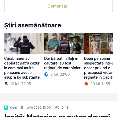
Comentarii
Știri asemănătoare
Carabinierii au
Doi bărbați, aflați în
Două persoane
depistat patru cazuri
căutare, au fost
suspectate într-un
în care mai multe
reținuți de carabinieri
dosar privind o
persoane aveau
presupusă violare,
8 Iul. 23:00
asupra lor substanțe
reținute în Capital
suspecte
10 Iul. 22:05
20 Iul. 11:55
Bani
11 martie 2026, 10:00
10 431