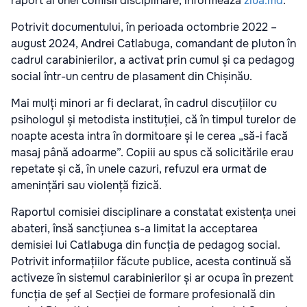
raport al unei comisii disciplinare, informează
ziua.md
.
Potrivit documentului, în perioada octombrie 2022 –
august 2024, Andrei Catlabuga, comandant de pluton în
cadrul carabinierilor, a activat prin cumul și ca pedagog
social într-un centru de plasament din Chișinău.
Mai mulți minori ar fi declarat, în cadrul discuțiilor cu
psihologul și metodista instituției, că în timpul turelor de
noapte acesta intra în dormitoare și le cerea „să-i facă
masaj până adoarme”. Copiii au spus că solicitările erau
repetate și că, în unele cazuri, refuzul era urmat de
amenințări sau violență fizică.
Raportul comisiei disciplinare a constatat existența unei
abateri, însă sancțiunea s-a limitat la acceptarea
demisiei lui Catlabuga din funcția de pedagog social.
Potrivit informațiilor făcute publice, acesta continuă să
activeze în sistemul carabinierilor și ar ocupa în prezent
funcția de șef al Secției de formare profesională din