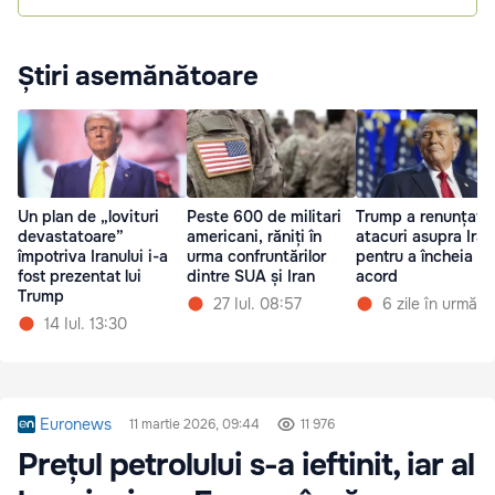
Știri asemănătoare
Un plan de „lovituri
Peste 600 de militari
Trump a renunțat l
devastatoare”
americani, răniți în
atacuri asupra Iran
împotriva Iranului i-a
urma confruntărilor
pentru a încheia un
fost prezentat lui
dintre SUA și Iran
acord
Trump
27 Iul. 08:57
6 zile în urmă
14 Iul. 13:30
Euronews
11 martie 2026, 09:44
11 976
Prețul petrolului s-a ieftinit, iar al