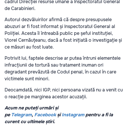
cadrul Direcției resurse umane a Inspectoratul General
de Carabinieri.
Autorul dezvăluirilor afirmă că despre presupusele
abuzuri ar fi fost informat și Inspectoratul General al
Poliției. Acesta îl întreabă public pe șeful instituției,
Viorel Cernăuțeanu, dacă a fost inițiată o investigație și
ce măsuri au fost luate.
Potrivit lui, faptele descrise ar putea întruni elementele
infracțiunii de tortură sau tratament inuman ori
degradant prevăzută de Codul penal, în cazul în care
victimele sunt minori.
Deocamdată, nici IGP, nici persoana vizată nu a venit cu
o reacție pe marginea acestor acuzații.
Acum ne puteți urmări și
pe
Telegram
,
Facebook
și
Instagram
pentru a fi la
curent cu ultimele știri.