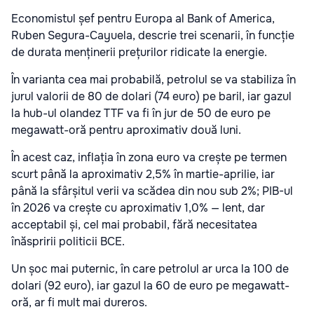
Economistul șef pentru Europa al Bank of America,
Ruben Segura-Cayuela, descrie trei scenarii, în funcție
de durata menținerii prețurilor ridicate la energie.
În varianta cea mai probabilă, petrolul se va stabiliza în
jurul valorii de 80 de dolari (74 euro) pe baril, iar gazul
la hub-ul olandez TTF va fi în jur de 50 de euro pe
megawatt-oră pentru aproximativ două luni.
În acest caz, inflația în zona euro va crește pe termen
scurt până la aproximativ 2,5% în martie-aprilie, iar
până la sfârșitul verii va scădea din nou sub 2%; PIB-ul
în 2026 va crește cu aproximativ 1,0% — lent, dar
acceptabil și, cel mai probabil, fără necesitatea
înăspririi politicii BCE.
Un șoc mai puternic, în care petrolul ar urca la 100 de
dolari (92 euro), iar gazul la 60 de euro pe megawatt-
oră, ar fi mult mai dureros.