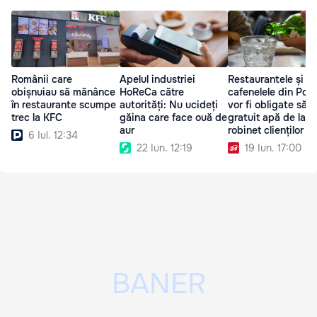
Românii care
Restaurantele și
Apelul industriei
obișnuiau să mănânce
cafenelele din Polo
HoReCa către
în restaurante scumpe
vor fi obligate să o
autorități: Nu ucideți
trec la KFC
gratuit apă de la
găina care face ouă de
robinet clienților
aur
6 Iul. 12:34
19 Iun. 17:00
22 Iun. 12:19