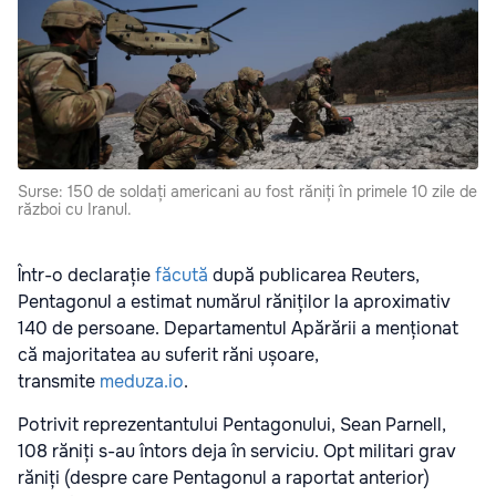
Surse: 150 de soldați americani au fost răniți în primele 10 zile de
război cu Iranul.
Într-o declarație
făcută
după publicarea Reuters,
Pentagonul a estimat numărul răniților la aproximativ
140 de persoane. Departamentul Apărării a menționat
că majoritatea au suferit răni ușoare,
transmite
meduza.io
.
Potrivit reprezentantului Pentagonului, Sean Parnell,
108 răniți s-au întors deja în serviciu. Opt militari grav
răniți (despre care Pentagonul a raportat anterior)