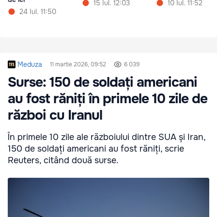
15 Iul. 12:03
10 Iul. 11:52
24 Iul. 11:50
Meduza
11 martie 2026, 09:52
6 039
Surse: 150 de soldați americani
au fost răniți în primele 10 zile de
război cu Iranul
În primele 10 zile ale războiului dintre SUA și Iran,
150 de soldați americani au fost răniți, scrie
Reuters, citând două surse.