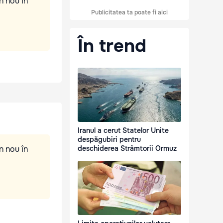
n nou în
Publicitatea ta poate fi aici
În trend
Iranul a cerut Statelor Unite
despăgubiri pentru
n nou în
deschiderea Strâmtorii Ormuz