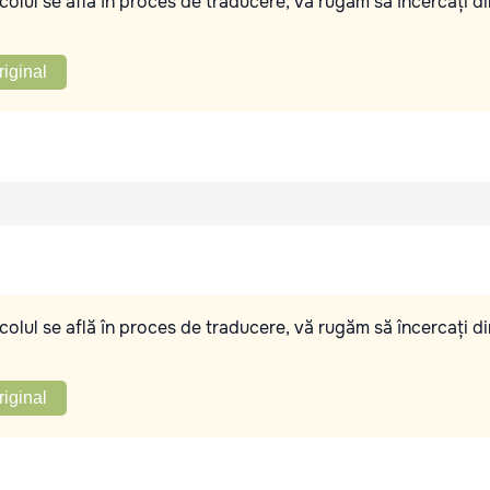
olul se află în proces de traducere, vă rugăm să încercați di
riginal
olul se află în proces de traducere, vă rugăm să încercați di
riginal