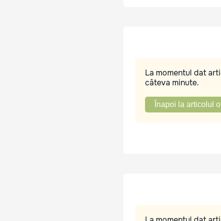
La momentul dat artic
câteva minute.
Înapoi la articolul o
La momentul dat artic