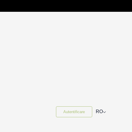
⌵
RO
Autentificare