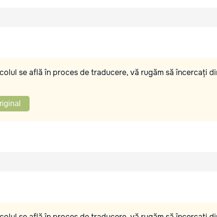
olul se află în proces de traducere, vă rugăm să încercați di
riginal
olul se află în proces de traducere, vă rugăm să încercați di