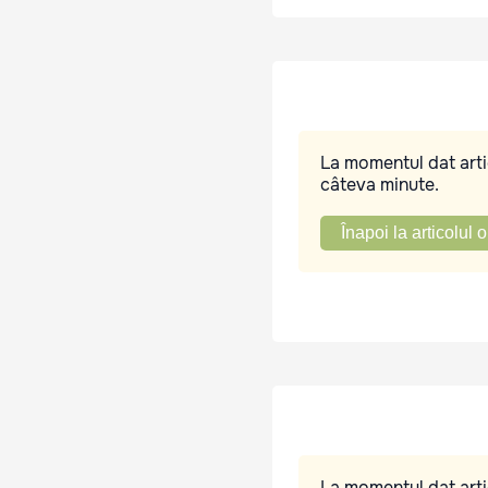
La momentul dat artic
câteva minute.
Înapoi la articolul o
La momentul dat artic