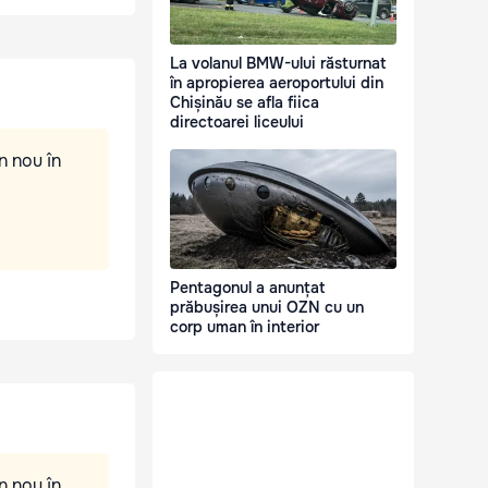
La volanul BMW-ului răsturnat
în apropierea aeroportului din
Chișinău se afla fiica
directoarei liceului
n nou în
Pentagonul a anunțat
prăbușirea unui OZN cu un
corp uman în interior
n nou în