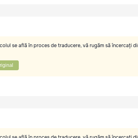
olul se află în proces de traducere, vă rugăm să încercați di
riginal
olul se află în proces de traducere, vă rugăm să încercați di