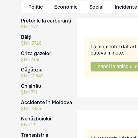
Politic
Economic
Social
Incidente
Prețurile la carburanți
Știri:
377
Bălți
Știri:
5726
La momentul dat artic
câteva minute.
Criza gazelor
Știri:
408
Înapoi la articolul o
Găgăuzia
Știri:
10842
Chișinău
Știri:
771
Accidente în Moldova
Știri:
7825
Nu războiului
Știri:
131
Transnistria