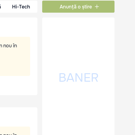
ă
Hi-Tech
Anunță o știre
n nou în