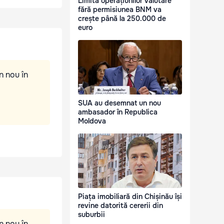
Limita operațiunilor valutare
fără permisiunea BNM va
crește până la 250.000 de
euro
n nou în
SUA au desemnat un nou
ambasador în Republica
Moldova
Piața imobiliară din Chișinău își
revine datorită cererii din
suburbii
n nou în