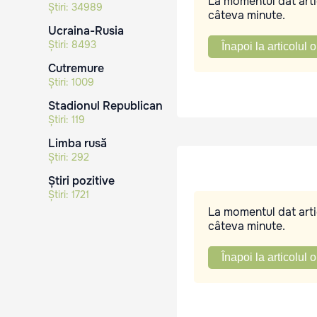
La momentul dat artic
Știri:
34989
câteva minute.
Ucraina-Rusia
Știri:
8493
Înapoi la articolul o
Cutremure
Știri:
1009
Stadionul Republican
Știri:
119
Limba rusă
Știri:
292
Știri pozitive
Știri:
1721
La momentul dat artic
câteva minute.
Înapoi la articolul o